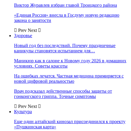
Виктор Журавлев избран главой Троицкого района
«Единая Россия» внесла в Госдуму новую редакцию
закона о занятости
Prev
Next
Здоровье
Новый год без последствий. Почему праздничные
каникулы становятся испытанием для…
Маникюр как в салоне к Новому году 2026 в домашних
условиях. Советы красоты
На ошибках лечатся. Частная медицина примиряется с
новой цифровой реальностью
Врач подсказал действенные способы защиты от
гонконгского гриппа. Точные симптомы
Prev
Next
Культура
Еще один алтайский кинозал присоединился к проекту
«Пушкинская карта»