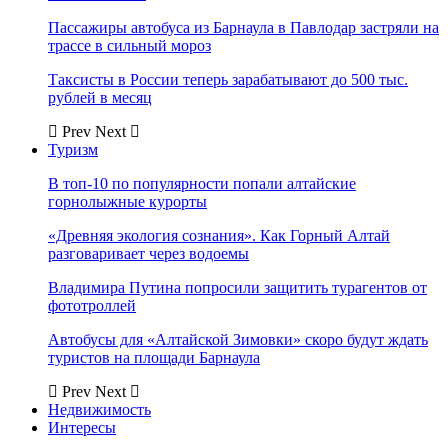
Пассажиры автобуса из Барнаула в Павлодар застряли на
трассе в сильный мороз
Таксисты в России теперь зарабатывают до 500 тыс.
рублей в месяц
Prev
Next
Туризм
В топ-10 по популярности попали алтайские
горнолыжные курорты
«Древняя экология сознания». Как Горный Алтай
разговаривает через водоемы
Владимира Путина попросили защитить турагентов от
фототроллей
Автобусы для «Алтайской Зимовки» скоро будут ждать
туристов на площади Барнаула
Prev
Next
Недвижимость
Интересы