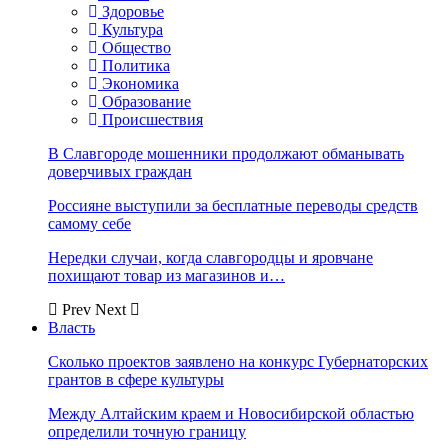
Здоровье
Культура
Общество
Политика
Экономика
Образование
Происшествия
В Славгороде мошенники продолжают обманывать
доверчивых граждан
Россияне выступили за бесплатные переводы средств
самому себе
Нередки случаи, когда славгородцы и яровчане
похищают товар из магазинов и…
Prev
Next
Власть
Сколько проектов заявлено на конкурс Губернаторских
грантов в сфере культуры
Между Алтайским краем и Новосибирской областью
определили точную границу