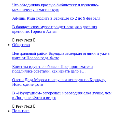
Что объединяло краевую библиотеку и кузнечно-
механическую мастерскую
Афиша. Куда сходить в Барнауле со 2 по 9 февраля
В барнаульском музее пройдет лекция о древних
крепостях Горного Алтая
Prev
Next
Общество
Центральный район Барнаула засверкал огнями и уже в
шаге от Нового года. Фото
Клиенты идут за любовью. Предприниматели
поделились советами, как начать дело в…
Олени Деда Мороза и игрушки «скачут» по Барнаулу.
Новогодние фото
В «Изумрудном» загорелась новогодняя елка лучше, чем
в Лондоне. Фото и видео
Prev
Next
Политика