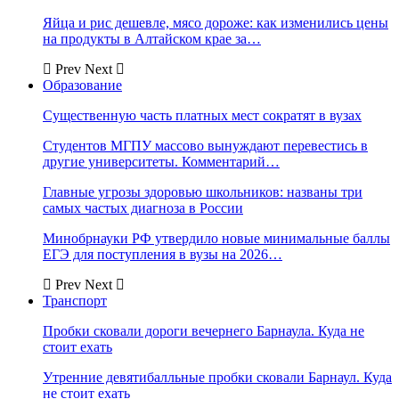
Яйца и рис дешевле, мясо дороже: как изменились цены
на продукты в Алтайском крае за…
Prev
Next
Образование
Существенную часть платных мест сократят в вузах
Студентов МГПУ массово вынуждают перевестись в
другие университеты. Комментарий…
Главные угрозы здоровью школьников: названы три
самых частых диагноза в России
Минобрнауки РФ утвердило новые минимальные баллы
ЕГЭ для поступления в вузы на 2026…
Prev
Next
Транспорт
Пробки сковали дороги вечернего Барнаула. Куда не
стоит ехать
Утренние девятибалльные пробки сковали Барнаул. Куда
не стоит ехать