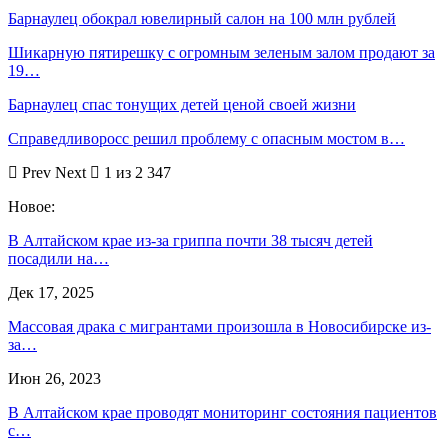
Барнаулец обокрал ювелирный салон на 100 млн рублей
Шикарную пятирешку с огромным зеленым залом продают за
19…
Барнаулец спас тонущих детей ценой своей жизни
Справедливоросс решил проблему с опасным мостом в…
Prev
Next
1 из 2 347
Новое:
В Алтайском крае из-за гриппа почти 38 тысяч детей
посадили на…
Дек 17, 2025
Массовая драка с мигрантами произошла в Новосибирске из-
за…
Июн 26, 2023
В Алтайском крае проводят мониторинг состояния пациентов
с…