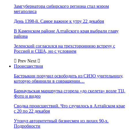
Замгубернатора сибирского региона стал мэром
мегаполиса
День 1398-й. Самое важное к утру 22 декабря
В Каменском районе Алтайского края выбрали главу
района
Зеленский согласился на трехстороннюю встречу с
Россией и США, но с условием
Prev
Next
Происшествия
Бастрыкин поручил освободить из СИЗО учительницу,
которую обвинили в совращении…
Барнаульская маршрутка сгорела «до скелета» возле ТЦ.
Фото и видео
Сводка происшествий. Что случилось в Алтайском крае
с 20 по 22 декабря
Утонул авторитетный бизнесмен из лихих 90-х.
Подробности