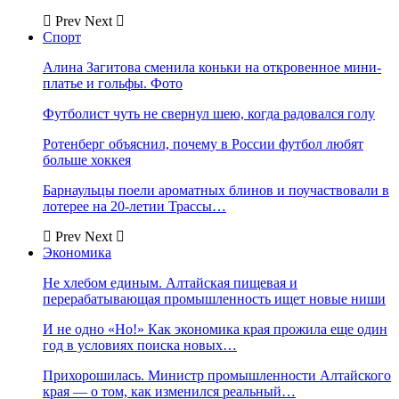
Prev
Next
Спорт
Алина Загитова сменила коньки на откровенное мини-
платье и гольфы. Фото
Футболист чуть не свернул шею, когда радовался голу
Ротенберг объяснил, почему в России футбол любят
больше хоккея
Барнаульцы поели ароматных блинов и поучаствовали в
лотерее на 20-летии Трассы…
Prev
Next
Экономика
Не хлебом единым. Алтайская пищевая и
перерабатывающая промышленность ищет новые ниши
И не одно «Но!» Как экономика края прожила еще один
год в условиях поиска новых…
Прихорошилась. Министр промышленности Алтайского
края — о том, как изменился реальный…