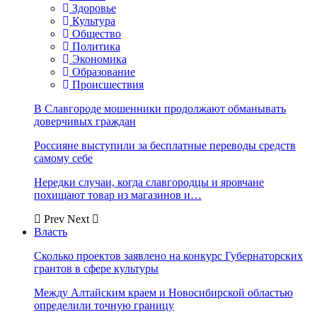
Здоровье
Культура
Общество
Политика
Экономика
Образование
Происшествия
В Славгороде мошенники продолжают обманывать
доверчивых граждан
Россияне выступили за бесплатные переводы средств
самому себе
Нередки случаи, когда славгородцы и яровчане
похищают товар из магазинов и…
Prev
Next
Власть
Сколько проектов заявлено на конкурс Губернаторских
грантов в сфере культуры
Между Алтайским краем и Новосибирской областью
определили точную границу