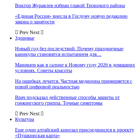
Виктор Журавлев избран главой Троицкого района
«Единая Россия» внесла в Госдуму новую редакцию
закона о занятости
Prev
Next
Здоровье
Новый год без последствий. Почему праздничные
каникулы становятся испытанием для…
Маникюр как в салоне к Новому году 2026 в домашних
условиях. Советы красоты
На ошибках лечатся. Частная медицина примиряется с
новой цифровой реальностью
Врач подсказал действенные способы защиты от
гонконгского гриппа. Точные симптомы
Prev
Next
Культура
Еще один алтайский кинозал присоединился к проекту
«Пушкинская карта»