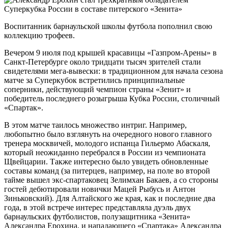
Воспитанник барнаульской школы футбола пополнил свою
коллекцию трофеев.
Вечером 9 июля под крышей красавицы «Газпром-Арены» в
Санкт-Петербурге около тридцати тысяч зрителей стали
свидетелями мега-вывески: в традиционном для начала сезона
матче за Суперкубок встретились принципиальные
соперники, действующий чемпион страны «Зенит» и
победитель последнего розыгрыша Кубка России, столичный
«Спартак».
В этом матче таилось множество интриг. Например,
любопытно было взглянуть на очередного нового главного
тренера москвичей, молодого испанца Гильермо Абаскаля,
который неожиданно перебрался в России из чемпионата
Щвейцарии. Также интересно было увидеть обновленные
составы команд (за питерцев, например, на поле во второй
тайме вышел экс-спартаковец Зелимхан Бакаев, а со стороны
гостей дебютировали новички Мацей Рыбусь и Антон
Зиньковский). Для Алтайского же края, как и последние два
года, в этой встрече интерес представляла дуэль двух
барнаульских футболистов, полузащитника «Зенита»
Александра Ерохина, и нападающего «Спартака» Александра