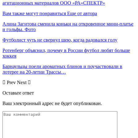
агитационных материалов ООО «РА»СПЕКТР»
Вам также могут понравиться
Еще от автора
Алина Загитова сменила коньки на откровенное мини-платье
и гольфы. Фото
Футболист чуть не свернул шею, когда радовался голу
Ротенберг объяснил, почему в России футбол любят больше
хоккея
Барнаульцы поели ароматных блинов и поучаствовали в
лотерее на 20-летии Трассы…
Prev
Next
Оставьте ответ
Ваш электронный адрес не будет опубликован.