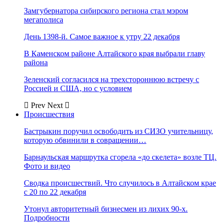
Замгубернатора сибирского региона стал мэром
мегаполиса
День 1398-й. Самое важное к утру 22 декабря
В Каменском районе Алтайского края выбрали главу
района
Зеленский согласился на трехстороннюю встречу с
Россией и США, но с условием
Prev
Next
Происшествия
Бастрыкин поручил освободить из СИЗО учительницу,
которую обвинили в совращении…
Барнаульская маршрутка сгорела «до скелета» возле ТЦ.
Фото и видео
Сводка происшествий. Что случилось в Алтайском крае
с 20 по 22 декабря
Утонул авторитетный бизнесмен из лихих 90-х.
Подробности