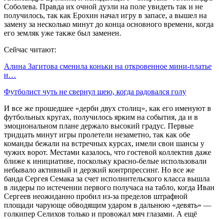
Соболева. Правда их очной дуэли на поле увидеть так и не
получилось, так как Ерохин начал игру в запасе, а вышел на
замену за несколько минут до конца основного времени, когда
его земляк уже также был заменен.
Сейчас читают:
Алина Загитова сменила коньки на откровенное мини-платье
и…
Футболист чуть не свернул шею, когда радовался голу
И все же прошедшее «дерби двух столиц», как его именуют в
футбольных кругах, получилось ярким на события, да и в
эмоциональном плане держало высокий градус. Первые
тридцать минут игры пролетели незаметно, так как обе
команды бежали на встречных курсах, имели свои шансы у
чужих ворот. Местами казалось, что гостевой коллектив даже
ближе к инициативе, поскольку красно-белые использовали
небывало активный и дерзкий контрпрессинг. Но все же
банда Сергея Семака за счет исполнительского класса вышла
в лидеры по истечении первого получаса на табло, когда Иван
Сергеев неожиданно пробил из-за пределов штрафной
площади чарующе обводящим ударом в дальнюю «девять» —
голкипер Селихов только и провожал мяч глазами. А ещё