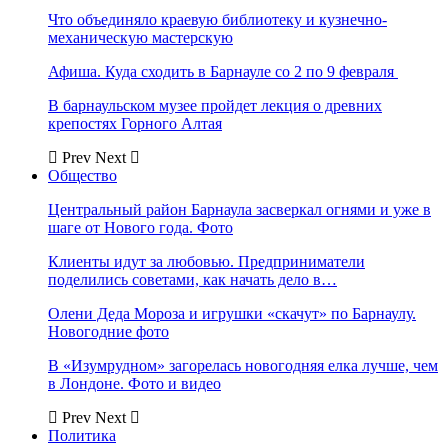
Что объединяло краевую библиотеку и кузнечно-
механическую мастерскую
Афиша. Куда сходить в Барнауле со 2 по 9 февраля
В барнаульском музее пройдет лекция о древних
крепостях Горного Алтая
Prev
Next
Общество
Центральный район Барнаула засверкал огнями и уже в
шаге от Нового года. Фото
Клиенты идут за любовью. Предприниматели
поделились советами, как начать дело в…
Олени Деда Мороза и игрушки «скачут» по Барнаулу.
Новогодние фото
В «Изумрудном» загорелась новогодняя елка лучше, чем
в Лондоне. Фото и видео
Prev
Next
Политика