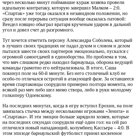
через несколько минут поймавшие кураж хозяева провели
идеальную контратаку, которую завершил Малком – 2:0.
«Спартак» уже тогда оказался в незавидном положении, но
сразу после перерыва ситуация вообще оказалась патовой:
Вендел изящно обыграл вратаря крученым ударом в дальний
угол и довел счет до разгромного.
Тут хочется отметить персону Александра Соболева, который
в лучших своих традициях не падал духом и словом и делом
пытался завести своих партнеров эмоционально, пускался с
огромной самоотдачей в единоборства. Но проблема в том,
что мяч слишком редко находил барнаульца, оборона ведущей
команды грамотно его нейтрализовала. В итоге, Саша
покинул поле на 60-й минуте. Без него столичный клуб не
особо-то отличался остротой в атакующей фазе. За оставшееся
время спартаковцы соорудили примерно полтора момента, но
всякий раз мяч либо шел мимо створа, либо в руки молодому
голкиперу Одоевскому.
На последних минутах, когда в игру вступил Ерохин, на поле
завязалась стычка между несколькими игроками «Зенита» и
«Спартака». И эти эмоции больше зарядили хозяев, которые
на последних секундах соорудили ещё один гол: на сей раз
отличился новый нападающий, колумбиец Кассьера – 4:0. В
этом эпизоде барнаульский футболист принял косвенное