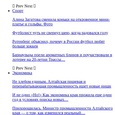
Prev
Next
Спорт
Алина Загитова сменила коньки на откровенное мини-
платье и гольфы. Фото
Футболист чуть не свернул шею, когда радовался голу
Ротенберг объяснил, почему в России футбол любят
больше хоккея
Барнаульцы поели ароматных блинов и поучаствовали в
лотерее на 20-летии Трассы…
Prev
Next
Экономика
Не хлебом единым. Алтайская пищевая и
перерабатывающая промышленность ищет новые ниши
И не одно «Но!» Как экономика края прожила еще один
год в условиях поиска новых…
Прихорошилась. Министр промышленности Алтайского
края — о том, как изменился реальный…