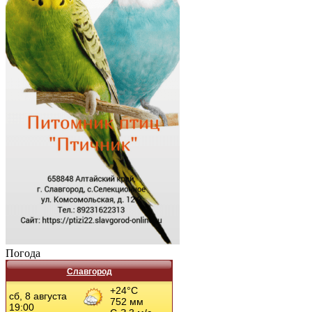
Погода
Славгород