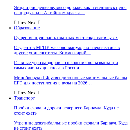
Яйца и рис дешевле, мясо дороже: как изменились цены
на продукты в Алтайском крае за…
Prev
Next
Образование
Существенную часть платных мест сократят в вузах
Студентов МГПУ массово вынуждают перевестись в
другие университеты. Комментарий…
Главные угрозы здоровью школьников: названы три
самых частых диагноза в России
Минобрнауки РФ утвердило новые минимальные баллы
ЕГЭ для поступления в вузы на 2026…
Prev
Next
Транспорт
Пробки сковали дороги вечернего Барнаула. Куда не
стоит ехать
Утренние девятибалльные пробки сковали Барнаул. Куда
не стоит ехать