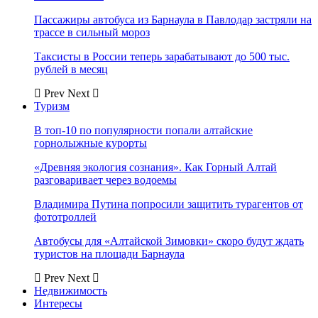
Пассажиры автобуса из Барнаула в Павлодар застряли на
трассе в сильный мороз
Таксисты в России теперь зарабатывают до 500 тыс.
рублей в месяц
Prev
Next
Туризм
В топ-10 по популярности попали алтайские
горнолыжные курорты
«Древняя экология сознания». Как Горный Алтай
разговаривает через водоемы
Владимира Путина попросили защитить турагентов от
фототроллей
Автобусы для «Алтайской Зимовки» скоро будут ждать
туристов на площади Барнаула
Prev
Next
Недвижимость
Интересы