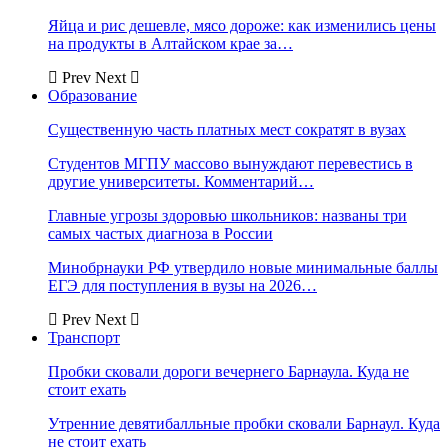
Яйца и рис дешевле, мясо дороже: как изменились цены
на продукты в Алтайском крае за…
Prev
Next
Образование
Существенную часть платных мест сократят в вузах
Студентов МГПУ массово вынуждают перевестись в
другие университеты. Комментарий…
Главные угрозы здоровью школьников: названы три
самых частых диагноза в России
Минобрнауки РФ утвердило новые минимальные баллы
ЕГЭ для поступления в вузы на 2026…
Prev
Next
Транспорт
Пробки сковали дороги вечернего Барнаула. Куда не
стоит ехать
Утренние девятибалльные пробки сковали Барнаул. Куда
не стоит ехать