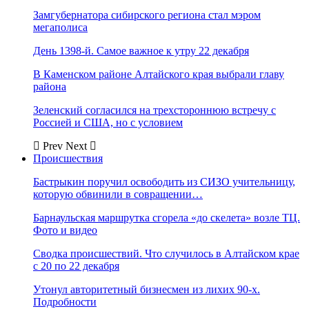
Замгубернатора сибирского региона стал мэром
мегаполиса
День 1398-й. Самое важное к утру 22 декабря
В Каменском районе Алтайского края выбрали главу
района
Зеленский согласился на трехстороннюю встречу с
Россией и США, но с условием
Prev
Next
Происшествия
Бастрыкин поручил освободить из СИЗО учительницу,
которую обвинили в совращении…
Барнаульская маршрутка сгорела «до скелета» возле ТЦ.
Фото и видео
Сводка происшествий. Что случилось в Алтайском крае
с 20 по 22 декабря
Утонул авторитетный бизнесмен из лихих 90-х.
Подробности