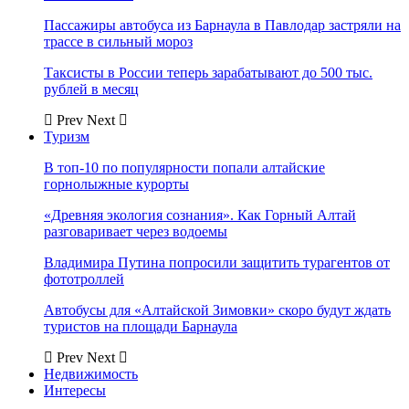
Пассажиры автобуса из Барнаула в Павлодар застряли на
трассе в сильный мороз
Таксисты в России теперь зарабатывают до 500 тыс.
рублей в месяц
Prev
Next
Туризм
В топ-10 по популярности попали алтайские
горнолыжные курорты
«Древняя экология сознания». Как Горный Алтай
разговаривает через водоемы
Владимира Путина попросили защитить турагентов от
фототроллей
Автобусы для «Алтайской Зимовки» скоро будут ждать
туристов на площади Барнаула
Prev
Next
Недвижимость
Интересы