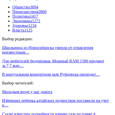
Общество
3094
Происшествия
2860
Политика
1417
Экономика
1272
Здоровье
1234
Власть
1125
Выбор редакции:
Школьница из Новосибирска умерла от отравления
неизвестным…
Для любителей бездорожья. Мощный RAM 1500 продают
за 7,7 млн…
В виртуальном концертном зале Рубцовска проходит…
Выбор читателей:
Молодым везде у нас дорога
Избивших ребенка алтайских подростков поставили на учет
и…
Стали известны подробности взрыва газа на пляже в