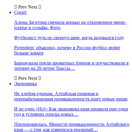
Prev
Next
Спорт
Алина Загитова сменила коньки на откровенное мини-
платье и гольфы. Фото
Футболист чуть не свернул шею, когда радовался голу
Ротенберг объяснил, почему в России футбол любят
больше хоккея
Барнаульцы поели ароматных блинов и поучаствовали в
лотерее на 20-летии Трассы…
Prev
Next
Экономика
Не хлебом единым. Алтайская пищевая и
перерабатывающая промышленность ищет новые ниши
И не одно «Но!» Как экономика края прожила еще один
год в условиях поиска новых…
Прихорошилась. Министр промышленности Алтайского
края — о том, как изменился реальный…