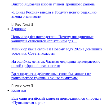
Виктор Журавлев избран главой Троицкого района
«Единая Россия» внесла в Госдуму новую редакцию
закона о занятости
Prev
Next
Здоровье
Новый год без последствий. Почему праздничные
каникулы становятся испытанием для…
Маникюр как в салоне к Новому году 2026 в домашних
условиях. Советы красоты
На ошибках лечатся. Частная медицина примиряется с
новой цифровой реальностью
Врач подсказал действенные способы защиты от
гонконгского гриппа. Точные симптомы
Prev
Next
Культура
Еще один алтайский кинозал присоединился к проекту
«Пушкинская карта»