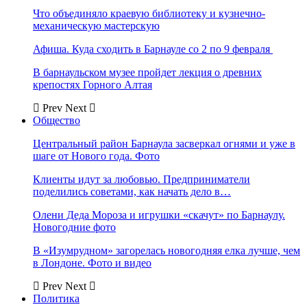
Что объединяло краевую библиотеку и кузнечно-
механическую мастерскую
Афиша. Куда сходить в Барнауле со 2 по 9 февраля
В барнаульском музее пройдет лекция о древних
крепостях Горного Алтая
Prev
Next
Общество
Центральный район Барнаула засверкал огнями и уже в
шаге от Нового года. Фото
Клиенты идут за любовью. Предприниматели
поделились советами, как начать дело в…
Олени Деда Мороза и игрушки «скачут» по Барнаулу.
Новогодние фото
В «Изумрудном» загорелась новогодняя елка лучше, чем
в Лондоне. Фото и видео
Prev
Next
Политика