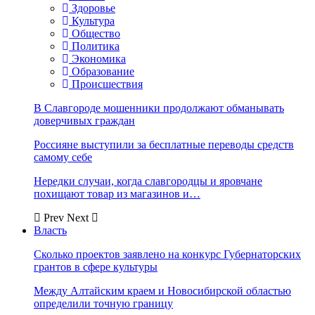
Здоровье
Культура
Общество
Политика
Экономика
Образование
Происшествия
В Славгороде мошенники продолжают обманывать
доверчивых граждан
Россияне выступили за бесплатные переводы средств
самому себе
Нередки случаи, когда славгородцы и яровчане
похищают товар из магазинов и…
Prev
Next
Власть
Сколько проектов заявлено на конкурс Губернаторских
грантов в сфере культуры
Между Алтайским краем и Новосибирской областью
определили точную границу