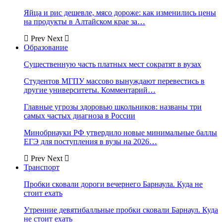
Яйца и рис дешевле, мясо дороже: как изменились цены
на продукты в Алтайском крае за…
Prev
Next
Образование
Существенную часть платных мест сократят в вузах
Студентов МГПУ массово вынуждают перевестись в
другие университеты. Комментарий…
Главные угрозы здоровью школьников: названы три
самых частых диагноза в России
Минобрнауки РФ утвердило новые минимальные баллы
ЕГЭ для поступления в вузы на 2026…
Prev
Next
Транспорт
Пробки сковали дороги вечернего Барнаула. Куда не
стоит ехать
Утренние девятибалльные пробки сковали Барнаул. Куда
не стоит ехать