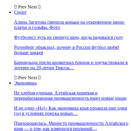
Prev
Next
Спорт
Алина Загитова сменила коньки на откровенное мини-
платье и гольфы. Фото
Футболист чуть не свернул шею, когда радовался голу
Ротенберг объяснил, почему в России футбол любят
больше хоккея
Барнаульцы поели ароматных блинов и поучаствовали в
лотерее на 20-летии Трассы…
Prev
Next
Экономика
Не хлебом единым. Алтайская пищевая и
перерабатывающая промышленность ищет новые ниши
И не одно «Но!» Как экономика края прожила еще один
год в условиях поиска новых…
Прихорошилась. Министр промышленности Алтайского
края — о том, как изменился реальный…