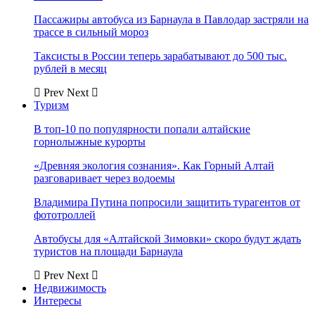
Пассажиры автобуса из Барнаула в Павлодар застряли на
трассе в сильный мороз
Таксисты в России теперь зарабатывают до 500 тыс.
рублей в месяц
Prev
Next
Туризм
В топ-10 по популярности попали алтайские
горнолыжные курорты
«Древняя экология сознания». Как Горный Алтай
разговаривает через водоемы
Владимира Путина попросили защитить турагентов от
фототроллей
Автобусы для «Алтайской Зимовки» скоро будут ждать
туристов на площади Барнаула
Prev
Next
Недвижимость
Интересы