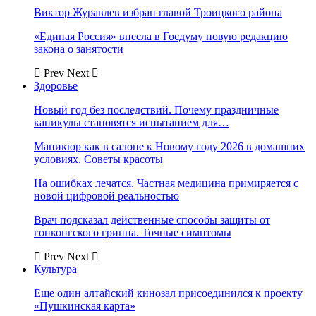
Виктор Журавлев избран главой Троицкого района
«Единая Россия» внесла в Госдуму новую редакцию
закона о занятости
Prev
Next
Здоровье
Новый год без последствий. Почему праздничные
каникулы становятся испытанием для…
Маникюр как в салоне к Новому году 2026 в домашних
условиях. Советы красоты
На ошибках лечатся. Частная медицина примиряется с
новой цифровой реальностью
Врач подсказал действенные способы защиты от
гонконгского гриппа. Точные симптомы
Prev
Next
Культура
Еще один алтайский кинозал присоединился к проекту
«Пушкинская карта»