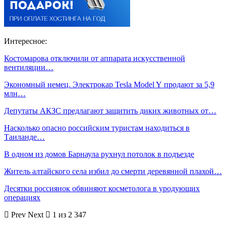
Интересное:
Костомарова отключили от аппарата искусственной
вентиляции…
Экономный немец. Электрокар Tesla Model Y продают за 5,9
млн…
Депутаты АКЗС предлагают защитить диких животных от…
Насколько опасно российским туристам находиться в
Таиланде…
В одном из домов Барнаула рухнул потолок в подъезде
Житель алтайского села избил до смерти деревянной плахой…
Десятки россиянок обвиняют косметолога в уродующих
операциях
Prev
Next
1 из 2 347