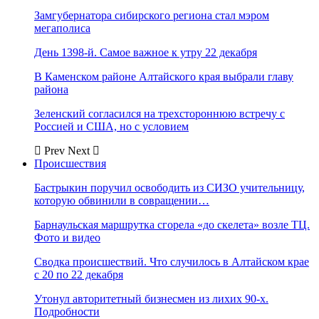
Замгубернатора сибирского региона стал мэром
мегаполиса
День 1398-й. Самое важное к утру 22 декабря
В Каменском районе Алтайского края выбрали главу
района
Зеленский согласился на трехстороннюю встречу с
Россией и США, но с условием
Prev
Next
Происшествия
Бастрыкин поручил освободить из СИЗО учительницу,
которую обвинили в совращении…
Барнаульская маршрутка сгорела «до скелета» возле ТЦ.
Фото и видео
Сводка происшествий. Что случилось в Алтайском крае
с 20 по 22 декабря
Утонул авторитетный бизнесмен из лихих 90-х.
Подробности