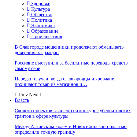
Здоровье
Культура
Общество
Политика
Экономика
Образование
Происшествия
В Славгороде мошенники продолжают обманывать
доверчивых граждан
Россияне выступили за бесплатные переводы средств
самому себе
Нередки случаи, когда славгородцы и яровчане
похищают товар из магазинов и…
Prev
Next
Власть
Сколько проектов заявлено на конкурс Губернаторских
грантов в сфере культуры
Между Алтайским краем и Новосибирской областью
определили точную границу