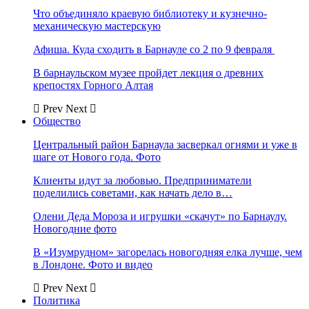
Что объединяло краевую библиотеку и кузнечно-
механическую мастерскую
Афиша. Куда сходить в Барнауле со 2 по 9 февраля
В барнаульском музее пройдет лекция о древних
крепостях Горного Алтая
Prev
Next
Общество
Центральный район Барнаула засверкал огнями и уже в
шаге от Нового года. Фото
Клиенты идут за любовью. Предприниматели
поделились советами, как начать дело в…
Олени Деда Мороза и игрушки «скачут» по Барнаулу.
Новогодние фото
В «Изумрудном» загорелась новогодняя елка лучше, чем
в Лондоне. Фото и видео
Prev
Next
Политика