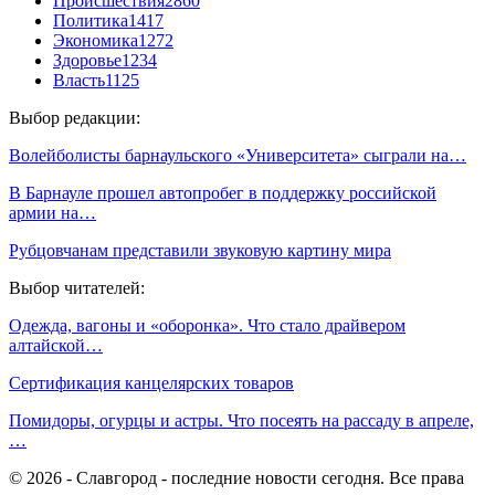
Происшествия
2860
Политика
1417
Экономика
1272
Здоровье
1234
Власть
1125
Выбор редакции:
Волейболисты барнаульского «Университета» сыграли на…
В Барнауле прошел автопробег в поддержку российской
армии на…
Рубцовчанам представили звуковую картину мира
Выбор читателей:
Одежда, вагоны и «оборонка». Что стало драйвером
алтайской…
Сертификация канцелярских товаров
Помидоры, огурцы и астры. Что посеять на рассаду в апреле,
…
© 2026 - Славгород - последние новости сегодня. Все права