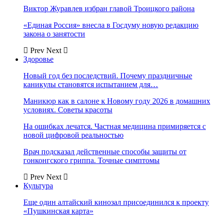
Виктор Журавлев избран главой Троицкого района
«Единая Россия» внесла в Госдуму новую редакцию
закона о занятости
Prev
Next
Здоровье
Новый год без последствий. Почему праздничные
каникулы становятся испытанием для…
Маникюр как в салоне к Новому году 2026 в домашних
условиях. Советы красоты
На ошибках лечатся. Частная медицина примиряется с
новой цифровой реальностью
Врач подсказал действенные способы защиты от
гонконгского гриппа. Точные симптомы
Prev
Next
Культура
Еще один алтайский кинозал присоединился к проекту
«Пушкинская карта»