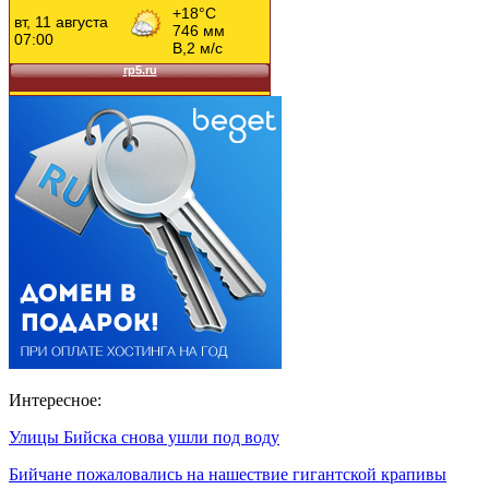
Интересное:
Улицы Бийска снова ушли под воду
Бийчане пожаловались на нашествие гигантской крапивы