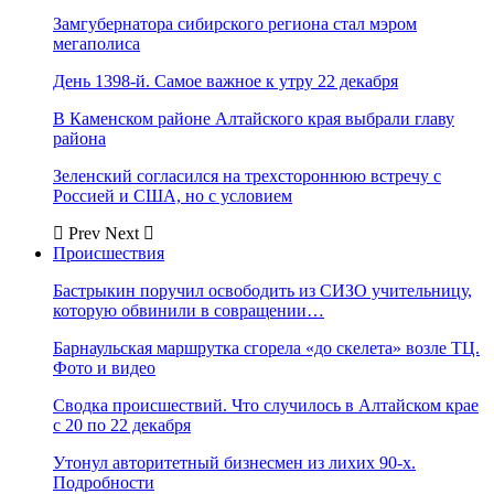
Замгубернатора сибирского региона стал мэром
мегаполиса
День 1398-й. Самое важное к утру 22 декабря
В Каменском районе Алтайского края выбрали главу
района
Зеленский согласился на трехстороннюю встречу с
Россией и США, но с условием
Prev
Next
Происшествия
Бастрыкин поручил освободить из СИЗО учительницу,
которую обвинили в совращении…
Барнаульская маршрутка сгорела «до скелета» возле ТЦ.
Фото и видео
Сводка происшествий. Что случилось в Алтайском крае
с 20 по 22 декабря
Утонул авторитетный бизнесмен из лихих 90-х.
Подробности