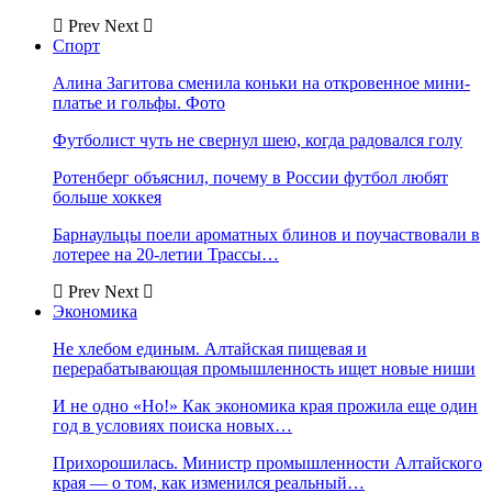
Prev
Next
Спорт
Алина Загитова сменила коньки на откровенное мини-
платье и гольфы. Фото
Футболист чуть не свернул шею, когда радовался голу
Ротенберг объяснил, почему в России футбол любят
больше хоккея
Барнаульцы поели ароматных блинов и поучаствовали в
лотерее на 20-летии Трассы…
Prev
Next
Экономика
Не хлебом единым. Алтайская пищевая и
перерабатывающая промышленность ищет новые ниши
И не одно «Но!» Как экономика края прожила еще один
год в условиях поиска новых…
Прихорошилась. Министр промышленности Алтайского
края — о том, как изменился реальный…