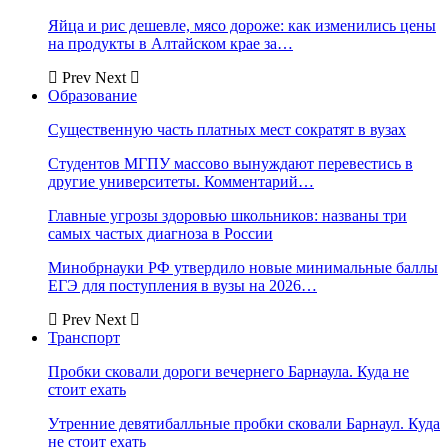
Яйца и рис дешевле, мясо дороже: как изменились цены
на продукты в Алтайском крае за…
Prev
Next
Образование
Существенную часть платных мест сократят в вузах
Студентов МГПУ массово вынуждают перевестись в
другие университеты. Комментарий…
Главные угрозы здоровью школьников: названы три
самых частых диагноза в России
Минобрнауки РФ утвердило новые минимальные баллы
ЕГЭ для поступления в вузы на 2026…
Prev
Next
Транспорт
Пробки сковали дороги вечернего Барнаула. Куда не
стоит ехать
Утренние девятибалльные пробки сковали Барнаул. Куда
не стоит ехать