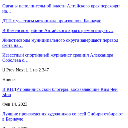
Органы исполнительной власти Алтайского края переходят
на…
ДТП с участием мотоцикла произошло в Барнауле
В Каменском районе Алтайского края отремонтируют…
Животноводы муниципального округа завершают перевод
скота на…
Известный спортивный журналист сравнил Александра
Соболева с…
Prev
Next
1 из 2 347
Новое:
В КНДР появились свои блогеры, восхваляющие Ким Чен
Ына
Фев 14, 2023
Лучшие произведения художников со всей Сибири отбирают
в Барнауле