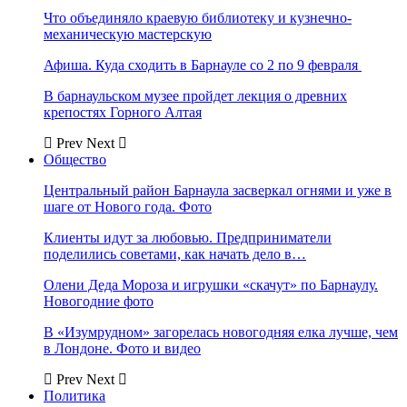
Что объединяло краевую библиотеку и кузнечно-
механическую мастерскую
Афиша. Куда сходить в Барнауле со 2 по 9 февраля
В барнаульском музее пройдет лекция о древних
крепостях Горного Алтая
Prev
Next
Общество
Центральный район Барнаула засверкал огнями и уже в
шаге от Нового года. Фото
Клиенты идут за любовью. Предприниматели
поделились советами, как начать дело в…
Олени Деда Мороза и игрушки «скачут» по Барнаулу.
Новогодние фото
В «Изумрудном» загорелась новогодняя елка лучше, чем
в Лондоне. Фото и видео
Prev
Next
Политика