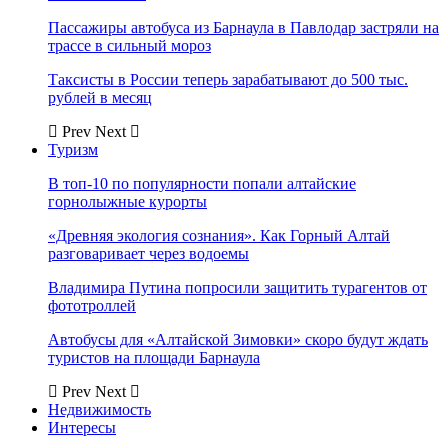
Пассажиры автобуса из Барнаула в Павлодар застряли на
трассе в сильный мороз
Таксисты в России теперь зарабатывают до 500 тыс.
рублей в месяц
Prev
Next
Туризм
В топ-10 по популярности попали алтайские
горнолыжные курорты
«Древняя экология сознания». Как Горный Алтай
разговаривает через водоемы
Владимира Путина попросили защитить турагентов от
фототроллей
Автобусы для «Алтайской Зимовки» скоро будут ждать
туристов на площади Барнаула
Prev
Next
Недвижимость
Интересы