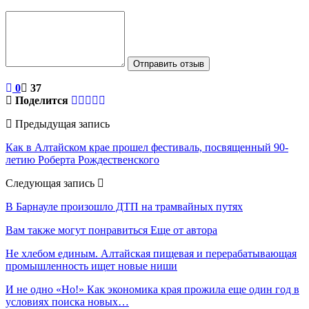
Отправить отзыв
0
37
Поделится
Предыдущая запись
Как в Алтайском крае прошел фестиваль, посвященный 90-
летию Роберта Рождественского
Следующая запись
В Барнауле произошло ДТП на трамвайных путях
Вам также могут понравиться
Еще от автора
Не хлебом единым. Алтайская пищевая и перерабатывающая
промышленность ищет новые ниши
И не одно «Но!» Как экономика края прожила еще один год в
условиях поиска новых…