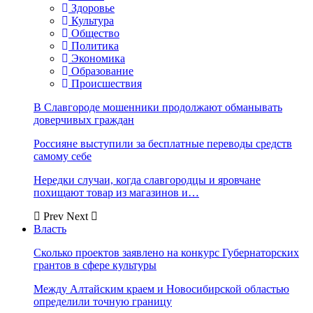
Здоровье
Культура
Общество
Политика
Экономика
Образование
Происшествия
В Славгороде мошенники продолжают обманывать
доверчивых граждан
Россияне выступили за бесплатные переводы средств
самому себе
Нередки случаи, когда славгородцы и яровчане
похищают товар из магазинов и…
Prev
Next
Власть
Сколько проектов заявлено на конкурс Губернаторских
грантов в сфере культуры
Между Алтайским краем и Новосибирской областью
определили точную границу