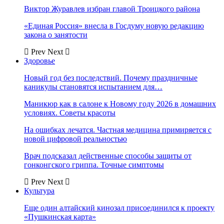
Виктор Журавлев избран главой Троицкого района
«Единая Россия» внесла в Госдуму новую редакцию
закона о занятости
Prev
Next
Здоровье
Новый год без последствий. Почему праздничные
каникулы становятся испытанием для…
Маникюр как в салоне к Новому году 2026 в домашних
условиях. Советы красоты
На ошибках лечатся. Частная медицина примиряется с
новой цифровой реальностью
Врач подсказал действенные способы защиты от
гонконгского гриппа. Точные симптомы
Prev
Next
Культура
Еще один алтайский кинозал присоединился к проекту
«Пушкинская карта»