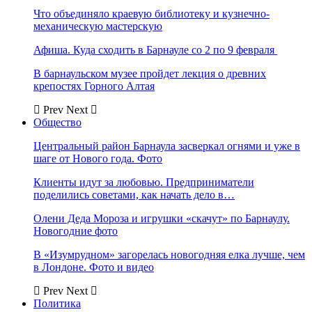
Что объединяло краевую библиотеку и кузнечно-
механическую мастерскую
Афиша. Куда сходить в Барнауле со 2 по 9 февраля
В барнаульском музее пройдет лекция о древних
крепостях Горного Алтая
Prev
Next
Общество
Центральный район Барнаула засверкал огнями и уже в
шаге от Нового года. Фото
Клиенты идут за любовью. Предприниматели
поделились советами, как начать дело в…
Олени Деда Мороза и игрушки «скачут» по Барнаулу.
Новогодние фото
В «Изумрудном» загорелась новогодняя елка лучше, чем
в Лондоне. Фото и видео
Prev
Next
Политика