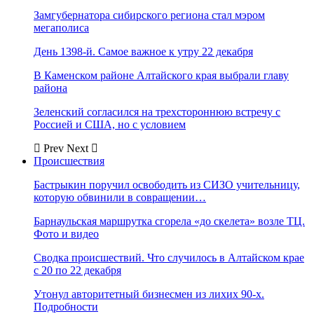
Замгубернатора сибирского региона стал мэром
мегаполиса
День 1398-й. Самое важное к утру 22 декабря
В Каменском районе Алтайского края выбрали главу
района
Зеленский согласился на трехстороннюю встречу с
Россией и США, но с условием
Prev
Next
Происшествия
Бастрыкин поручил освободить из СИЗО учительницу,
которую обвинили в совращении…
Барнаульская маршрутка сгорела «до скелета» возле ТЦ.
Фото и видео
Сводка происшествий. Что случилось в Алтайском крае
с 20 по 22 декабря
Утонул авторитетный бизнесмен из лихих 90-х.
Подробности