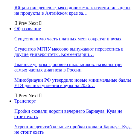
Яйца и рис дешевле, мясо дороже: как изменились цены
на продукты в Алтайском крае за…
Prev
Next
Образование
Существенную часть платных мест сократят в вузах
Студентов МГПУ массово вынуждают перевестись в
другие университеты. Комментарий…
Главные угрозы здоровью школьников: названы три
самых частых диагноза в России
Минобрнауки РФ утвердило новые минимальные баллы
ЕГЭ для поступления в вузы на 2026…
Prev
Next
Транспорт
Пробки сковали дороги вечернего Барнаула. Куда не
стоит ехать
Утренние девятибалльные пробки сковали Барнаул. Куда
не стоит ехать