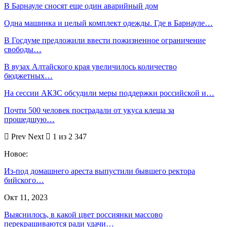
В Барнауле сносят еще один аварийный дом
Одна машинка и целый комплект одежды. Где в Барнауле…
В Госдуме предложили ввести пожизненное ограничение
свободы…
В вузах Алтайского края увеличилось количество
бюджетных…
На сессии АКЗС обсудили меры поддержки российской и…
Почти 500 человек пострадали от укуса клеща за
прошедшую…
Prev
Next
1 из 2 347
Новое:
Из-под домашнего ареста выпустили бывшего ректора
бийского…
Окт 11, 2023
Выяснилось, в какой цвет россиянки массово
перекрашиваются ради удачи…