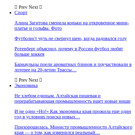
Prev
Next
Спорт
Алина Загитова сменила коньки на откровенное мини-
платье и гольфы. Фото
Футболист чуть не свернул шею, когда радовался голу
Ротенберг объяснил, почему в России футбол любят
больше хоккея
Барнаульцы поели ароматных блинов и поучаствовали в
лотерее на 20-летии Трассы…
Prev
Next
Экономика
Не хлебом единым. Алтайская пищевая и
перерабатывающая промышленность ищет новые ниши
И не одно «Но!» Как экономика края прожила еще один
год в условиях поиска новых…
Прихорошилась. Министр промышленности Алтайского
края — о том, как изменился реальный…