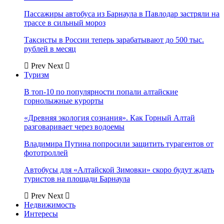
Пассажиры автобуса из Барнаула в Павлодар застряли на
трассе в сильный мороз
Таксисты в России теперь зарабатывают до 500 тыс.
рублей в месяц
Prev
Next
Туризм
В топ-10 по популярности попали алтайские
горнолыжные курорты
«Древняя экология сознания». Как Горный Алтай
разговаривает через водоемы
Владимира Путина попросили защитить турагентов от
фототроллей
Автобусы для «Алтайской Зимовки» скоро будут ждать
туристов на площади Барнаула
Prev
Next
Недвижимость
Интересы