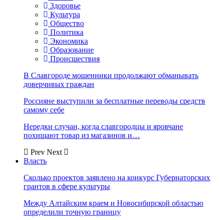
Здоровье
Культура
Общество
Политика
Экономика
Образование
Происшествия
В Славгороде мошенники продолжают обманывать
доверчивых граждан
Россияне выступили за бесплатные переводы средств
самому себе
Нередки случаи, когда славгородцы и яровчане
похищают товар из магазинов и…
Prev
Next
Власть
Сколько проектов заявлено на конкурс Губернаторских
грантов в сфере культуры
Между Алтайским краем и Новосибирской областью
определили точную границу