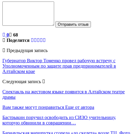
Отправить отзыв
0
68
Поделится
Предыдущая запись
Губернатор Виктор Томенко провел рабочую встречу с
Уполномоченным по защите прав предпринимателей в
Алтайском крае
Следующая запись
Спектакль на жестовом языке появится в Алтайском театре
драмы
Вам также могут понравиться
Еще от автора
Бастрыкин поручил освободить из СИЗО учительницу,
которую обвинили в совращении…
Барнаульская маршрутка сгорела «до скелета» возле ТЦ. Фото