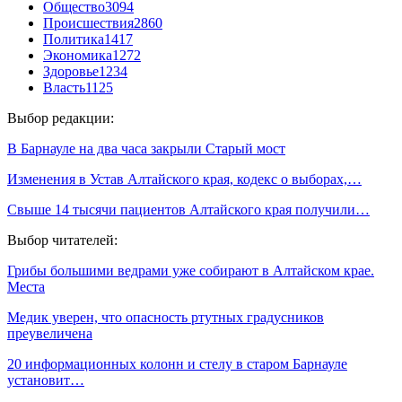
Общество
3094
Происшествия
2860
Политика
1417
Экономика
1272
Здоровье
1234
Власть
1125
Выбор редакции:
В Барнауле на два часа закрыли Старый мост
Изменения в Устав Алтайского края, кодекс о выборах,…
Свыше 14 тысячи пациентов Алтайского края получили…
Выбор читателей:
Грибы большими ведрами уже собирают в Алтайском крае.
Места
Медик уверен, что опасность ртутных градусников
преувеличена
20 информационных колонн и стелу в старом Барнауле
установит…