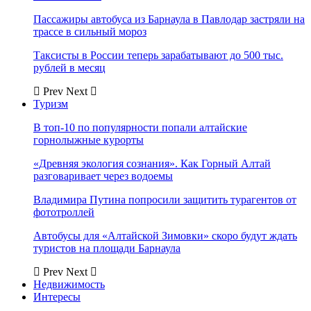
Пассажиры автобуса из Барнаула в Павлодар застряли на
трассе в сильный мороз
Таксисты в России теперь зарабатывают до 500 тыс.
рублей в месяц
Prev
Next
Туризм
В топ-10 по популярности попали алтайские
горнолыжные курорты
«Древняя экология сознания». Как Горный Алтай
разговаривает через водоемы
Владимира Путина попросили защитить турагентов от
фототроллей
Автобусы для «Алтайской Зимовки» скоро будут ждать
туристов на площади Барнаула
Prev
Next
Недвижимость
Интересы