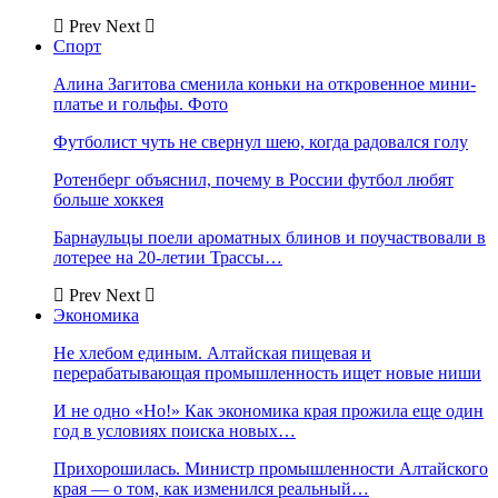
Prev
Next
Спорт
Алина Загитова сменила коньки на откровенное мини-
платье и гольфы. Фото
Футболист чуть не свернул шею, когда радовался голу
Ротенберг объяснил, почему в России футбол любят
больше хоккея
Барнаульцы поели ароматных блинов и поучаствовали в
лотерее на 20-летии Трассы…
Prev
Next
Экономика
Не хлебом единым. Алтайская пищевая и
перерабатывающая промышленность ищет новые ниши
И не одно «Но!» Как экономика края прожила еще один
год в условиях поиска новых…
Прихорошилась. Министр промышленности Алтайского
края — о том, как изменился реальный…