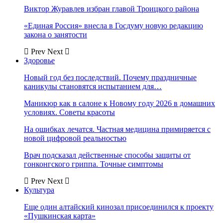
Виктор Журавлев избран главой Троицкого района
«Единая Россия» внесла в Госдуму новую редакцию
закона о занятости
Prev
Next
Здоровье
Новый год без последствий. Почему праздничные
каникулы становятся испытанием для…
Маникюр как в салоне к Новому году 2026 в домашних
условиях. Советы красоты
На ошибках лечатся. Частная медицина примиряется с
новой цифровой реальностью
Врач подсказал действенные способы защиты от
гонконгского гриппа. Точные симптомы
Prev
Next
Культура
Еще один алтайский кинозал присоединился к проекту
«Пушкинская карта»