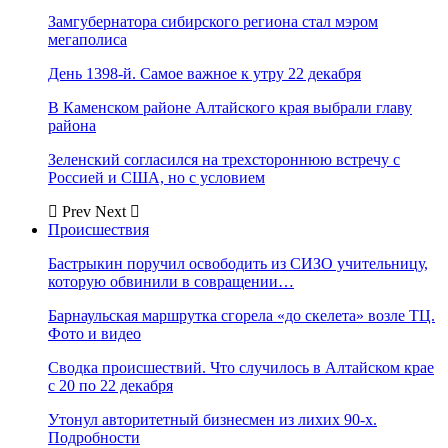
Замгубернатора сибирского региона стал мэром
мегаполиса
День 1398-й. Самое важное к утру 22 декабря
В Каменском районе Алтайского края выбрали главу
района
Зеленский согласился на трехстороннюю встречу с
Россией и США, но с условием
Prev
Next
Происшествия
Бастрыкин поручил освободить из СИЗО учительницу,
которую обвинили в совращении…
Барнаульская маршрутка сгорела «до скелета» возле ТЦ.
Фото и видео
Сводка происшествий. Что случилось в Алтайском крае
с 20 по 22 декабря
Утонул авторитетный бизнесмен из лихих 90-х.
Подробности