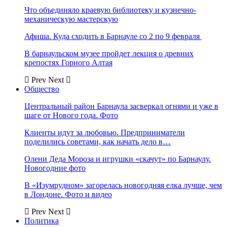
Что объединяло краевую библиотеку и кузнечно-
механическую мастерскую
Афиша. Куда сходить в Барнауле со 2 по 9 февраля
В барнаульском музее пройдет лекция о древних
крепостях Горного Алтая
Prev
Next
Общество
Центральный район Барнаула засверкал огнями и уже в
шаге от Нового года. Фото
Клиенты идут за любовью. Предприниматели
поделились советами, как начать дело в…
Олени Деда Мороза и игрушки «скачут» по Барнаулу.
Новогодние фото
В «Изумрудном» загорелась новогодняя елка лучше, чем
в Лондоне. Фото и видео
Prev
Next
Политика