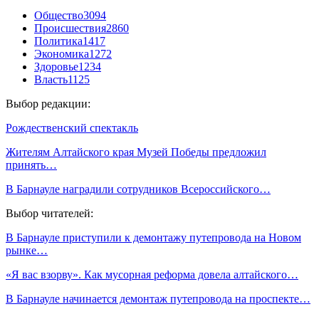
Общество
3094
Происшествия
2860
Политика
1417
Экономика
1272
Здоровье
1234
Власть
1125
Выбор редакции:
Рождественский спектакль
Жителям Алтайского края Музей Победы предложил
принять…
В Барнауле наградили сотрудников Всероссийского…
Выбор читателей:
В Барнауле приступили к демонтажу путепровода на Новом
рынке…
«Я вас взорву». Как мусорная реформа довела алтайского…
В Барнауле начинается демонтаж путепровода на проспекте…