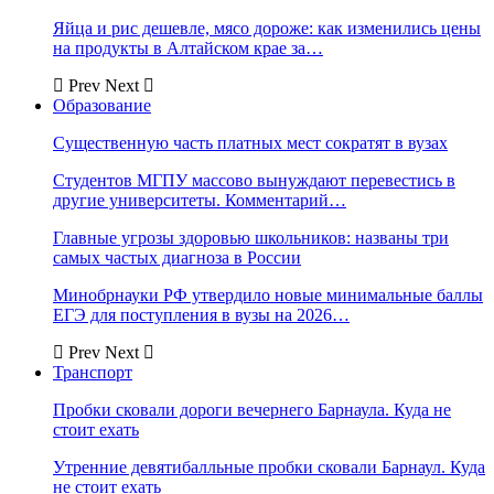
Яйца и рис дешевле, мясо дороже: как изменились цены
на продукты в Алтайском крае за…
Prev
Next
Образование
Существенную часть платных мест сократят в вузах
Студентов МГПУ массово вынуждают перевестись в
другие университеты. Комментарий…
Главные угрозы здоровью школьников: названы три
самых частых диагноза в России
Минобрнауки РФ утвердило новые минимальные баллы
ЕГЭ для поступления в вузы на 2026…
Prev
Next
Транспорт
Пробки сковали дороги вечернего Барнаула. Куда не
стоит ехать
Утренние девятибалльные пробки сковали Барнаул. Куда
не стоит ехать