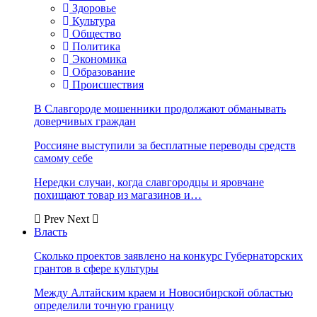
Здоровье
Культура
Общество
Политика
Экономика
Образование
Происшествия
В Славгороде мошенники продолжают обманывать
доверчивых граждан
Россияне выступили за бесплатные переводы средств
самому себе
Нередки случаи, когда славгородцы и яровчане
похищают товар из магазинов и…
Prev
Next
Власть
Сколько проектов заявлено на конкурс Губернаторских
грантов в сфере культуры
Между Алтайским краем и Новосибирской областью
определили точную границу