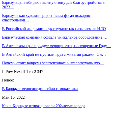
Барнаульцы выбирают зеленую зону для благоустройства в
2023…
Барнаульская художница расписала фасад пожарно-
спасательной…
В Российской академии наук изучают так называемые НЛО
Барнаульская компания создала уникальное оборудование,…
В Алтайском крае пройдут мероприятия, посвященные Году…
В Алтайский край не пустили груз с живыми раками. Он…
Почему стоит вовремя запатентовать интеллектуальную…
Prev
Next
1 из 2 347
Новое:
В Барнауле велосипедист сбил самокатчика
Май 16, 2022
Как в Барнауле отпраздновали 292-летие города