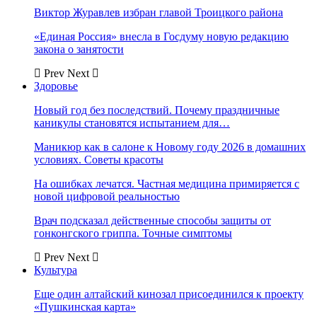
Виктор Журавлев избран главой Троицкого района
«Единая Россия» внесла в Госдуму новую редакцию
закона о занятости
Prev
Next
Здоровье
Новый год без последствий. Почему праздничные
каникулы становятся испытанием для…
Маникюр как в салоне к Новому году 2026 в домашних
условиях. Советы красоты
На ошибках лечатся. Частная медицина примиряется с
новой цифровой реальностью
Врач подсказал действенные способы защиты от
гонконгского гриппа. Точные симптомы
Prev
Next
Культура
Еще один алтайский кинозал присоединился к проекту
«Пушкинская карта»