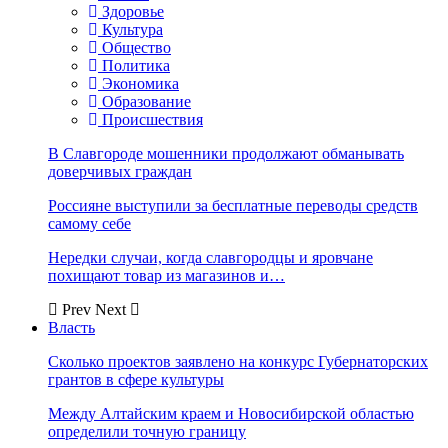
Здоровье
Культура
Общество
Политика
Экономика
Образование
Происшествия
В Славгороде мошенники продолжают обманывать
доверчивых граждан
Россияне выступили за бесплатные переводы средств
самому себе
Нередки случаи, когда славгородцы и яровчане
похищают товар из магазинов и…
Prev
Next
Власть
Сколько проектов заявлено на конкурс Губернаторских
грантов в сфере культуры
Между Алтайским краем и Новосибирской областью
определили точную границу