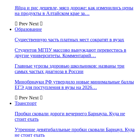
Яйца и рис дешевле, мясо дороже: как изменились цены
на продукты в Алтайском крае за…
Prev
Next
Образование
Существенную часть платных мест сократят в вузах
Студентов МГПУ массово вынуждают перевестись в
другие университеты. Комментарий…
Главные угрозы здоровью школьников: названы три
самых частых диагноза в России
Минобрнауки РФ утвердило новые минимальные баллы
ЕГЭ для поступления в вузы на 2026…
Prev
Next
Транспорт
Пробки сковали дороги вечернего Барнаула. Куда не
стоит ехать
Утренние девятибалльные пробки сковали Барнаул. Куда
не стоит ехать