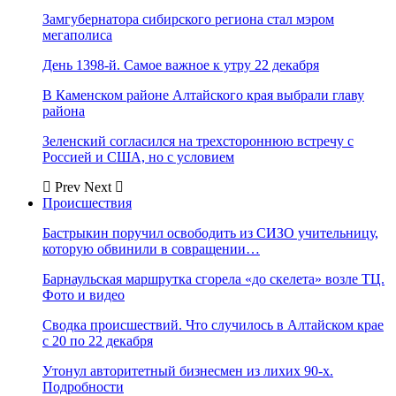
Замгубернатора сибирского региона стал мэром
мегаполиса
День 1398-й. Самое важное к утру 22 декабря
В Каменском районе Алтайского края выбрали главу
района
Зеленский согласился на трехстороннюю встречу с
Россией и США, но с условием
Prev
Next
Происшествия
Бастрыкин поручил освободить из СИЗО учительницу,
которую обвинили в совращении…
Барнаульская маршрутка сгорела «до скелета» возле ТЦ.
Фото и видео
Сводка происшествий. Что случилось в Алтайском крае
с 20 по 22 декабря
Утонул авторитетный бизнесмен из лихих 90-х.
Подробности