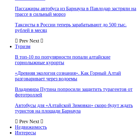
Пассажиры автобуса из Барнаула в Павлодар застряли на
трассе в сильный мороз
Таксисты в России теперь зарабатывают до 500 тыс.
рублей в месяц
Prev
Next
Туризм
В топ-10 по популярности попали алтайские
горнолыжные курорты
«Древняя экология сознания». Как Горный Алтай
разговаривает через водоемы
Владимира Путина попросили защитить турагентов от
фототроллей
Автобусы для «Алтайской Зимовки» скоро будут ждать
туристов на площади Барнаула
Prev
Next
Недвижимость
Интересы