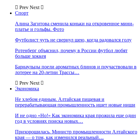
Prev
Next
Спорт
Алина Загитова сменила коньки на откровенное мини-
платье и гольфы. Фото
Футболист чуть не свернул шею, когда радовался голу
Ротенберг объяснил, почему в России футбол любят
больше хоккея
Барнаульцы поели ароматных блинов и поучаствовали в
лотерее на 20-летии Трассы…
Prev
Next
Экономика
Не хлебом единым. Алтайская пищевая и
перерабатывающая промышленность ищет новые ниши
И не одно «Но!» Как экономика края прожила еще один
год в условиях поиска новых…
Прихорошилась. Министр промышленности Алтайского
края — о том, как изменился реальный…