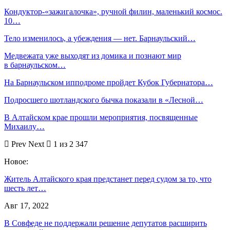
Кондуктор-«зажигалочка», ручной филин, маленький космос.
10…
Тело изменилось, а убеждения — нет. Барнаульский…
Медвежата уже выходят из домика и познают мир
в барнаульском…
На Барнаульском ипподроме пройдет Кубок Губернатора…
Подросшего шотландского бычка показали в «Лесной…
В Алтайском крае прошли мероприятия, посвященные
Михаилу…
Prev
Next
1 из 2 347
Новое:
Житель Алтайского края предстанет перед судом за то, что
шесть лет…
Авг 17, 2022
В Совфеде не поддержали решение депутатов расширить