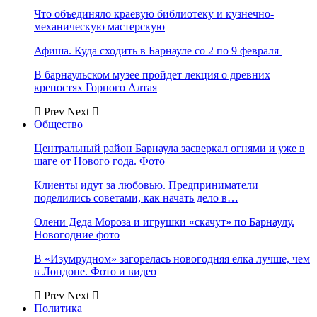
Что объединяло краевую библиотеку и кузнечно-
механическую мастерскую
Афиша. Куда сходить в Барнауле со 2 по 9 февраля
В барнаульском музее пройдет лекция о древних
крепостях Горного Алтая
Prev
Next
Общество
Центральный район Барнаула засверкал огнями и уже в
шаге от Нового года. Фото
Клиенты идут за любовью. Предприниматели
поделились советами, как начать дело в…
Олени Деда Мороза и игрушки «скачут» по Барнаулу.
Новогодние фото
В «Изумрудном» загорелась новогодняя елка лучше, чем
в Лондоне. Фото и видео
Prev
Next
Политика