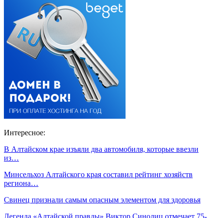
Интересное:
В Алтайском крае изъяли два автомобиля, которые ввезли
из…
Минсельхоз Алтайского края составил рейтинг хозяйств
региона…
Свинец признали самым опасным элементом для здоровья
Легенда «Алтайской правды» Виктор Синолиц отмечает 75-