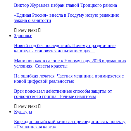
Виктор Журавлев избран главой Троицкого района
«Единая Россия» внесла в Госдуму новую редакцию
закона о занятости
Prev
Next
Здоровье
Новый год без последствий. Почему праздничные
каникулы становятся испытанием для…
Маникюр как в салоне к Новому году 2026 в домашних
условиях. Советы красоты
На ошибках лечатся. Частная медицина примиряется с
новой цифровой реальностью
Врач подсказал действенные способы защиты от
гонконгского гриппа. Точные симптомы
Prev
Next
Культура
Еще один алтайский кинозал присоединился к проекту
«Пушкинская карта»