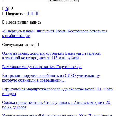
0
5
Поделится
Предыдущая запись
«Я вернусь к вам». Фигурист Роман Костомаров готовится
к реабилитации
Следующая запись
Один из самых дорогих коттеджей Барнаула с туалетом
в змеиной коже продают за 115 млн рублей
Вам также могут понравиться
Еще от автора
Бастрыкин поручил освободить из СИЗО учительницу,
которую обвинили в совращении…
Барнаульская маршрутка сгорела «до скелета» возле ТЦ. Фото
и видео
Сводка происшествий. Что случилось в Алтайском крае с 20
по 22 декабря
Утонул авторитетный бизнесмен из лихих 90-х. Подробности