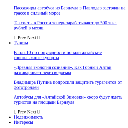
Пассажиры автобуса из Барнаула в Павлодар застряли на
трассе в сильный мороз
Таксисты в России теперь зарабатывают до 500 тыс.
рублей в месяц
Prev
Next
Туризм
В топ-10 по популярности попали алтайские
горнолыжные курорты
«Древняя экология сознания». Как Горный Алтай
разговаривает через водоемы
Владимира Путина попросили защитить турагентов от
фототроллей
Автобусы для «Алтайской Зимовки» скоро будут ждать
туристов на площади Барнаула
Prev
Next
Недвижимость
Интересы