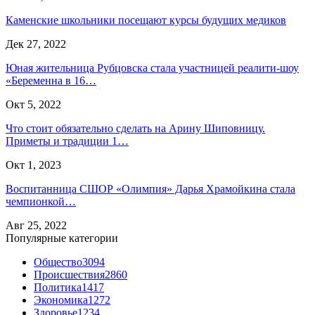
Каменские школьники посещают курсы будущих медиков
Дек 27, 2022
Юная жительница Рубцовска стала участницей реалити-шоу
«Беременна в 16…
Окт 5, 2022
Что стоит обязательно сделать на Арину Шиповницу.
Приметы и традиции 1…
Окт 1, 2023
Воспитанница СШОР «Олимпия» Дарья Храмойкина стала
чемпионкой…
Авг 25, 2022
Популярные категории
Общество
3094
Происшествия
2860
Политика
1417
Экономика
1272
Здоровье
1234