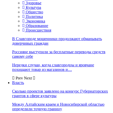
Здоровье
Культура
Общество
Политика
Экономика
Образование
Происшествия
В Славгороде мошенники продолжают обманывать
доверчивых граждан
Россияне выступили за бесплатные переводы средств
самому себе
Нередки случаи, когда славгородцы и яровчане
похищают товар из магазинов и…
Prev
Next
Власть
Сколько проектов заявлено на конкурс Губернаторских
грантов в сфере культуры
Между Алтайским краем и Новосибирской областью
определили точную границу