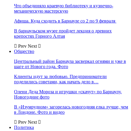
Что объединяло краевую библиотеку и кузнечно-
механическую мастерскую
Афиша. Куда сходить в Барнауле со 2 по 9 февраля
В барнаульском музее пройдет лекция о древних
крепостях Горного Алтая
Prev
Next
Общество
Центральный район Барнаула засверкал огнями и уже в
шаге от Нового года. Фото
Клиенты идут за любовью. Предприниматели
поделились советами, как начать дело в…
Олени Деда Мороза и игрушки «скачут» по Барнаулу.
Новогодние фото
В «Изумрудном» загорелась новогодняя елка лучше, чем
в Лондоне. Фото и видео
Prev
Next
Политика