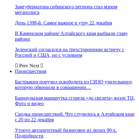
Замгубернатора сибирского региона стал мэром
мегаполиса
День 1398-й. Самое важное к утру 22 декабря
В Каменском районе Алтайского края выбрали главу
района
Зеленский согласился на трехстороннюю встречу с
Россией и США, но с условием
Prev
Next
Происшествия
Бастрыкин поручил освободить из СИЗО учительницу,
которую обвинили в совращении…
Барнаульская маршрутка сгорела «до скелета» возле ТЦ.
Фото и видео
Сводка происшествий. Что случилось в Алтайском крае
с 20 по 22 декабря
Утонул авторитетный бизнесмен из лихих 90-х.
Подробности