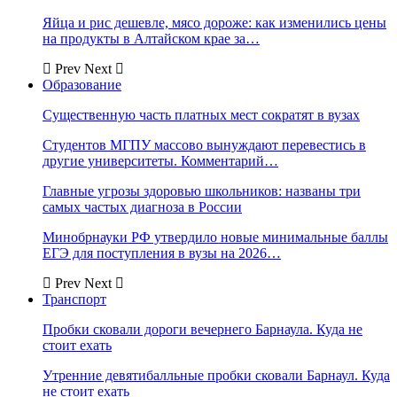
Яйца и рис дешевле, мясо дороже: как изменились цены
на продукты в Алтайском крае за…
Prev
Next
Образование
Существенную часть платных мест сократят в вузах
Студентов МГПУ массово вынуждают перевестись в
другие университеты. Комментарий…
Главные угрозы здоровью школьников: названы три
самых частых диагноза в России
Минобрнауки РФ утвердило новые минимальные баллы
ЕГЭ для поступления в вузы на 2026…
Prev
Next
Транспорт
Пробки сковали дороги вечернего Барнаула. Куда не
стоит ехать
Утренние девятибалльные пробки сковали Барнаул. Куда
не стоит ехать