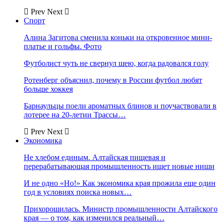
Prev
Next
Спорт
Алина Загитова сменила коньки на откровенное мини-
платье и гольфы. Фото
Футболист чуть не свернул шею, когда радовался голу
Ротенберг объяснил, почему в России футбол любят
больше хоккея
Барнаульцы поели ароматных блинов и поучаствовали в
лотерее на 20-летии Трассы…
Prev
Next
Экономика
Не хлебом единым. Алтайская пищевая и
перерабатывающая промышленность ищет новые ниши
И не одно «Но!» Как экономика края прожила еще один
год в условиях поиска новых…
Прихорошилась. Министр промышленности Алтайского
края — о том, как изменился реальный…