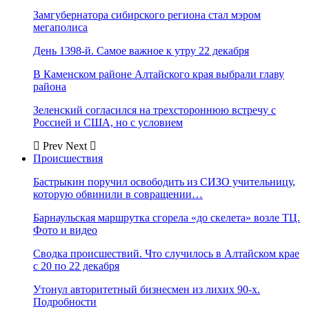
Замгубернатора сибирского региона стал мэром
мегаполиса
День 1398-й. Самое важное к утру 22 декабря
В Каменском районе Алтайского края выбрали главу
района
Зеленский согласился на трехстороннюю встречу с
Россией и США, но с условием
Prev
Next
Происшествия
Бастрыкин поручил освободить из СИЗО учительницу,
которую обвинили в совращении…
Барнаульская маршрутка сгорела «до скелета» возле ТЦ.
Фото и видео
Сводка происшествий. Что случилось в Алтайском крае
с 20 по 22 декабря
Утонул авторитетный бизнесмен из лихих 90-х.
Подробности