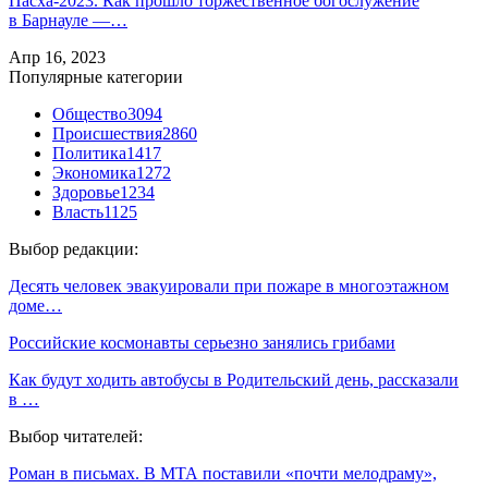
Пасха-2023. Как прошло торжественное богослужение
в Барнауле —…
Апр 16, 2023
Популярные категории
Общество
3094
Происшествия
2860
Политика
1417
Экономика
1272
Здоровье
1234
Власть
1125
Выбор редакции:
Десять человек эвакуировали при пожаре в многоэтажном
доме…
Российские космонавты серьезно занялись грибами
Как будут ходить автобусы в Родительский день, рассказали
в …
Выбор читателей:
Роман в письмах. В МТА поставили «почти мелодраму»,