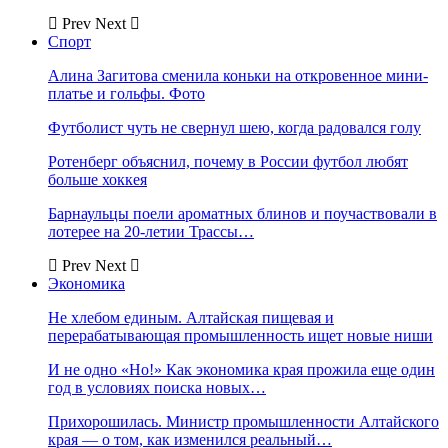
Prev
Next
Спорт
Алина Загитова сменила коньки на откровенное мини-
платье и гольфы. Фото
Футболист чуть не свернул шею, когда радовался голу
Ротенберг объяснил, почему в России футбол любят
больше хоккея
Барнаульцы поели ароматных блинов и поучаствовали в
лотерее на 20-летии Трассы…
Prev
Next
Экономика
Не хлебом единым. Алтайская пищевая и
перерабатывающая промышленность ищет новые ниши
И не одно «Но!» Как экономика края прожила еще один
год в условиях поиска новых…
Прихорошилась. Министр промышленности Алтайского
края — о том, как изменился реальный…