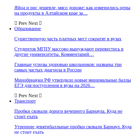
Яйца и рис дешевле, мясо дороже: как изменились цены
на продукты в Алтайском крае за…
Prev
Next
Образование
Существенную часть платных мест сократят в вузах
Студентов МГПУ массово вынуждают перевестись в
другие университеты. Комментарий…
Главные угрозы здоровью школьников: названы три
самых частых диагноза в России
Минобрнауки РФ утвердило новые минимальные баллы
ЕГЭ для поступления в вузы на 2026…
Prev
Next
Транспорт
Пробки сковали дороги вечернего Барнаула. Куда не
стоит ехать
Утренние девятибалльные пробки сковали Барнаул. Куда
не стоит ехать