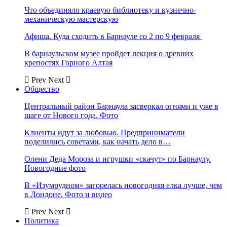
Что объединяло краевую библиотеку и кузнечно-
механическую мастерскую
Афиша. Куда сходить в Барнауле со 2 по 9 февраля
В барнаульском музее пройдет лекция о древних
крепостях Горного Алтая
Prev
Next
Общество
Центральный район Барнаула засверкал огнями и уже в
шаге от Нового года. Фото
Клиенты идут за любовью. Предприниматели
поделились советами, как начать дело в…
Олени Деда Мороза и игрушки «скачут» по Барнаулу.
Новогодние фото
В «Изумрудном» загорелась новогодняя елка лучше, чем
в Лондоне. Фото и видео
Prev
Next
Политика