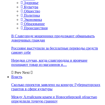
Здоровье
Культура
Общество
Политика
Экономика
Образование
Происшествия
В Славгороде мошенники продолжают обманывать
доверчивых граждан
Россияне выступили за бесплатные переводы средств
самому себе
Нередки случаи, когда славгородцы и яровчане
похищают товар из магазинов и…
Prev
Next
Власть
Сколько проектов заявлено на конкурс Губернаторских
грантов в сфере культуры
Между Алтайским краем и Новосибирской областью
определили точную границу