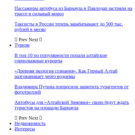
Пассажиры автобуса из Барнаула в Павлодар застряли на
трассе в сильный мороз
Таксисты в России теперь зарабатывают до 500 тыс.
рублей в месяц
Prev
Next
Туризм
В топ-10 по популярности попали алтайские
горнолыжные курорты
«Древняя экология сознания». Как Горный Алтай
разговаривает через водоемы
Владимира Путина попросили защитить турагентов от
фототроллей
Автобусы для «Алтайской Зимовки» скоро будут ждать
туристов на площади Барнаула
Prev
Next
Недвижимость
Интересы