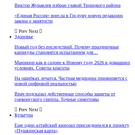
Виктор Журавлев избран главой Троицкого района
«Единая Россия» внесла в Госдуму новую редакцию
закона о занятости
Prev
Next
Здоровье
Новый год без последствий. Почему праздничные
каникулы становятся испытанием для…
Маникюр как в салоне к Новому году 2026 в домашних
условиях. Советы красоты
На ошибках лечатся. Частная медицина примиряется с
новой цифровой реальностью
Врач подсказал действенные способы защиты от
гонконгского гриппа. Точные симптомы
Prev
Next
Культура
Еще один алтайский кинозал присоединился к проекту
«Пушкинская карта»