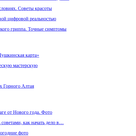
словиях. Советы красоты
овой цифровой реальностью
ского гриппа. Точные симптомы
Пушкинская карта»
ческую мастерскую
ях Горного Алтая
аге от Нового года. Фото
советами, как начать дело в…
вогодние фото