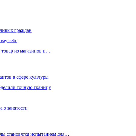
чивых граждан
ому себе
 товар из магазинов и…
антов в сфере культуры
еделили точную границу
а о занятости
улы становятся испытанием для…