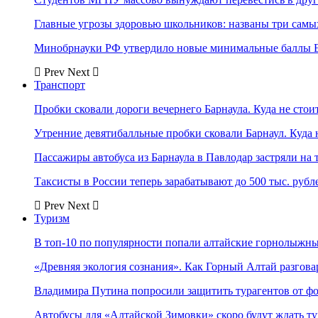
Главные угрозы здоровью школьников: названы три самых
Минобрнауки РФ утвердило новые минимальные баллы Е
Prev
Next
Транспорт
Пробки сковали дороги вечернего Барнаула. Куда не стоит
Утренние девятибалльные пробки сковали Барнаул. Куда н
Пассажиры автобуса из Барнаула в Павлодар застряли на 
Таксисты в России теперь зарабатывают до 500 тыс. рубл
Prev
Next
Туризм
В топ-10 по популярности попали алтайские горнолыжн
«Древняя экология сознания». Как Горный Алтай разгова
Владимира Путина попросили защитить турагентов от ф
Автобусы для «Алтайской Зимовки» скоро будут ждать ту