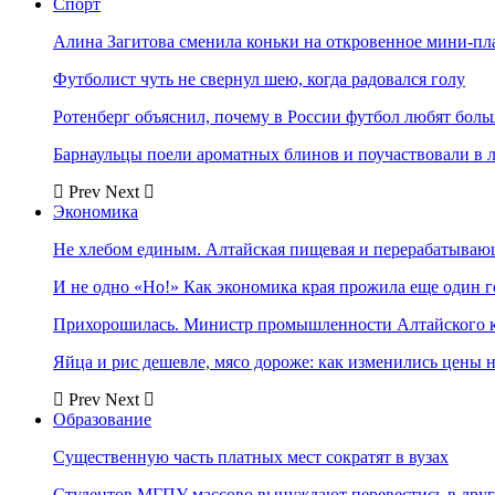
Спорт
Алина Загитова сменила коньки на откровенное мини-пл
Футболист чуть не свернул шею, когда радовался голу
Ротенберг объяснил, почему в России футбол любят боль
Барнаульцы поели ароматных блинов и поучаствовали в 
Prev
Next
Экономика
Не хлебом единым. Алтайская пищевая и перерабатыва
И не одно «Но!» Как экономика края прожила еще один 
Прихорошилась. Министр промышленности Алтайского к
Яйца и рис дешевле, мясо дороже: как изменились цены 
Prev
Next
Образование
Существенную часть платных мест сократят в вузах
Студентов МГПУ массово вынуждают перевестись в дру