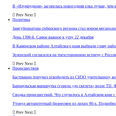
В «Изумрудном» загорелась новогодняя елка лучше, чем 
Prev
Next
Политика
Замгубернатора сибирского региона стал мэром мегаполи
День 1398-й. Самое важное к утру 22 декабря
В Каменском районе Алтайского края выбрали главу рай
Зеленский согласился на трехстороннюю встречу с Росси
Prev
Next
Происшествия
Бастрыкин поручил освободить из СИЗО учительницу, 
Барнаульская маршрутка сгорела «до скелета» возле ТЦ. 
Сводка происшествий. Что случилось в Алтайском крае с 
Утонул авторитетный бизнесмен из лихих 90-х. Подробн
Prev
Next