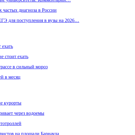
 частых диагноза в России
ГЭ для поступления в вузы на 2026…
 ехать
е стоит ехать
трассе в сильный мороз
ей в месяц
ые курорты
ривает через водоемы
ототроллей
ристов на площади Барнаула