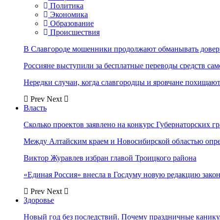
Политика
Экономика
Образование
Происшествия
В Славгороде мошенники продолжают обманывать довер
Россияне выступили за бесплатные переводы средств сам
Нередки случаи, когда славгородцы и яровчане похищают
Prev
Next
Власть
Сколько проектов заявлено на конкурс Губернаторских гр
Между Алтайским краем и Новосибирской областью опр
Виктор Журавлев избран главой Троицкого района
«Единая Россия» внесла в Госдуму новую редакцию закон
Prev
Next
Здоровье
Новый год без последствий. Почему праздничные каник