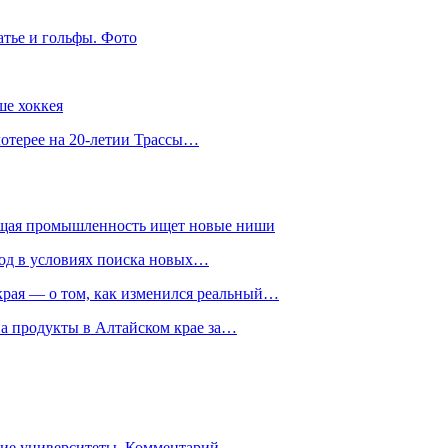
атье и гольфы. Фото
ше хоккея
лотерее на 20-летии Трассы…
ющая промышленность ищет новые ниши
год в условиях поиска новых…
рая — о том, как изменился реальный…
на продукты в Алтайском крае за…
гие университеты. Комментарий…