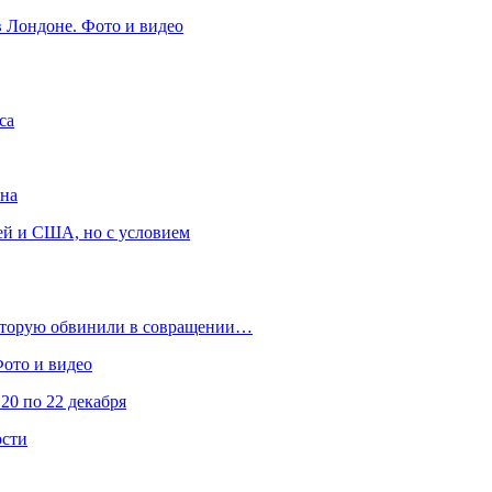
в Лондоне. Фото и видео
са
она
ей и США, но с условием
которую обвинили в совращении…
Фото и видео
20 по 22 декабря
ости