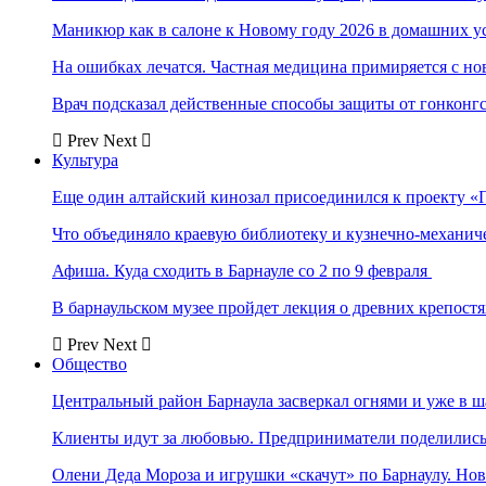
Маникюр как в салоне к Новому году 2026 в домашних у
На ошибках лечатся. Частная медицина примиряется с н
Врач подсказал действенные способы защиты от гонконг
Prev
Next
Культура
Еще один алтайский кинозал присоединился к проекту «
Что объединяло краевую библиотеку и кузнечно-механи
Афиша. Куда сходить в Барнауле со 2 по 9 февраля
В барнаульском музее пройдет лекция о древних крепост
Prev
Next
Общество
Центральный район Барнаула засверкал огнями и уже в ш
Клиенты идут за любовью. Предприниматели поделились 
Олени Деда Мороза и игрушки «скачут» по Барнаулу. Но