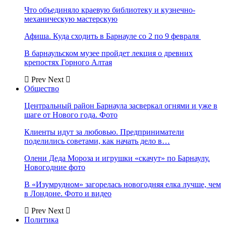
Что объединяло краевую библиотеку и кузнечно-
механическую мастерскую
Афиша. Куда сходить в Барнауле со 2 по 9 февраля
В барнаульском музее пройдет лекция о древних
крепостях Горного Алтая
Prev
Next
Общество
Центральный район Барнаула засверкал огнями и уже в
шаге от Нового года. Фото
Клиенты идут за любовью. Предприниматели
поделились советами, как начать дело в…
Олени Деда Мороза и игрушки «скачут» по Барнаулу.
Новогодние фото
В «Изумрудном» загорелась новогодняя елка лучше, чем
в Лондоне. Фото и видео
Prev
Next
Политика