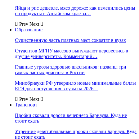
Яйца и рис дешевле, мясо дороже: как изменились цены
на продукты в Алтайском крае за…
Prev
Next
Образование
Существенную часть платных мест сократят в вузах
Студентов МГПУ массово вынуждают перевестись в
другие университеты. Комментарий…
Главные угрозы здоровью школьников: названы три
самых частых диагноза в России
Минобрнауки РФ утвердило новые минимальные баллы
ЕГЭ для поступления в вузы на 2026…
Prev
Next
Транспорт
Пробки сковали дороги вечернего Барнаула. Куда не
стоит ехать
Утренние девятибалльные пробки сковали Барнаул. Куда
не стоит ехать