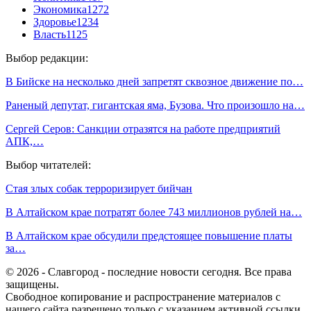
Экономика
1272
Здоровье
1234
Власть
1125
Выбор редакции:
В Бийске на несколько дней запретят сквозное движение по…
Раненый депутат, гигантская яма, Бузова. Что произошло на…
Сергей Серов: Санкции отразятся на работе предприятий
АПК,…
Выбор читателей:
Стая злых собак терроризирует бийчан
В Алтайском крае потратят более 743 миллионов рублей на…
В Алтайском крае обсудили предстоящее повышение платы
за…
© 2026 - Славгород - последние новости сегодня. Все права
защищены.
Свободное копирование и распространение материалов с
нашего сайта разрешено только с указанием активной ссылки