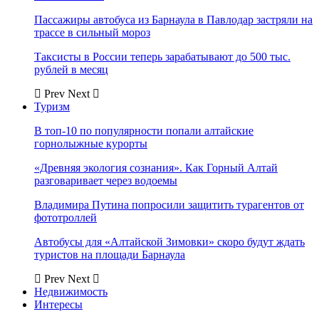
Пассажиры автобуса из Барнаула в Павлодар застряли на
трассе в сильный мороз
Таксисты в России теперь зарабатывают до 500 тыс.
рублей в месяц
Prev
Next
Туризм
В топ-10 по популярности попали алтайские
горнолыжные курорты
«Древняя экология сознания». Как Горный Алтай
разговаривает через водоемы
Владимира Путина попросили защитить турагентов от
фототроллей
Автобусы для «Алтайской Зимовки» скоро будут ждать
туристов на площади Барнаула
Prev
Next
Недвижимость
Интересы