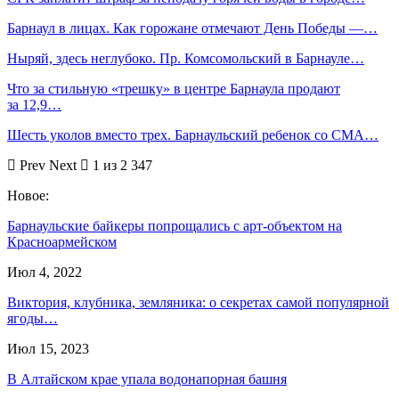
Барнаул в лицах. Как горожане отмечают День Победы —…
Ныряй, здесь неглубоко. Пр. Комсомольский в Барнауле…
Что за стильную «трешку» в центре Барнаула продают
за 12,9…
Шесть уколов вместо трех. Барнаульский ребенок со СМА…
Prev
Next
1 из 2 347
Новое:
Барнаульские байкеры попрощались с арт-объектом на
Красноармейском
Июл 4, 2022
Виктория, клубника, земляника: о секретах самой популярной
ягоды…
Июл 15, 2023
В Алтайском крае упала водонапорная башня