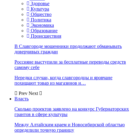
Здоровье
Культура
Общество
Политика
Экономика
Образование
Происшествия
В Славгороде мошенники продолжают обманывать
доверчивых граждан
Россияне выступили за бесплатные переводы средств
самому себе
Нередки случаи, когда славгородцы и яровчане
похищают товар из магазинов и…
Prev
Next
Власть
Сколько проектов заявлено на конкурс Губернаторских
грантов в сфере культуры
Между Алтайским краем и Новосибирской областью
определили точную границу