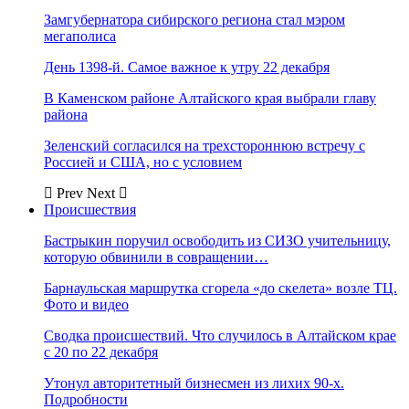
Замгубернатора сибирского региона стал мэром
мегаполиса
День 1398-й. Самое важное к утру 22 декабря
В Каменском районе Алтайского края выбрали главу
района
Зеленский согласился на трехстороннюю встречу с
Россией и США, но с условием
Prev
Next
Происшествия
Бастрыкин поручил освободить из СИЗО учительницу,
которую обвинили в совращении…
Барнаульская маршрутка сгорела «до скелета» возле ТЦ.
Фото и видео
Сводка происшествий. Что случилось в Алтайском крае
с 20 по 22 декабря
Утонул авторитетный бизнесмен из лихих 90-х.
Подробности