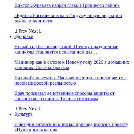
Виктор Журавлев избран главой Троицкого района
«Единая Россия» внесла в Госдуму новую редакцию
закона о занятости
Prev
Next
Здоровье
Новый год без последствий. Почему праздничные
каникулы становятся испытанием для…
Маникюр как в салоне к Новому году 2026 в домашних
условиях. Советы красоты
На ошибках лечатся. Частная медицина примиряется с
новой цифровой реальностью
Врач подсказал действенные способы защиты от
гонконгского гриппа. Точные симптомы
Prev
Next
Культура
Еще один алтайский кинозал присоединился к проекту
«Пушкинская карта»