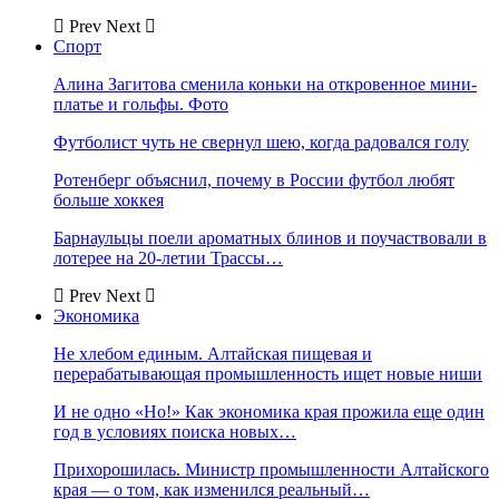
Prev
Next
Спорт
Алина Загитова сменила коньки на откровенное мини-
платье и гольфы. Фото
Футболист чуть не свернул шею, когда радовался голу
Ротенберг объяснил, почему в России футбол любят
больше хоккея
Барнаульцы поели ароматных блинов и поучаствовали в
лотерее на 20-летии Трассы…
Prev
Next
Экономика
Не хлебом единым. Алтайская пищевая и
перерабатывающая промышленность ищет новые ниши
И не одно «Но!» Как экономика края прожила еще один
год в условиях поиска новых…
Прихорошилась. Министр промышленности Алтайского
края — о том, как изменился реальный…