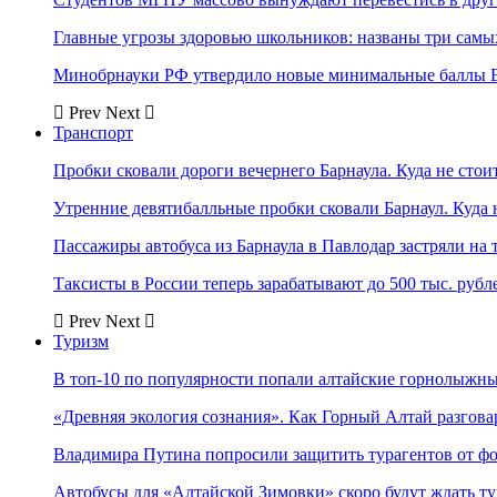
Главные угрозы здоровью школьников: названы три самых
Минобрнауки РФ утвердило новые минимальные баллы Е
Prev
Next
Транспорт
Пробки сковали дороги вечернего Барнаула. Куда не стоит
Утренние девятибалльные пробки сковали Барнаул. Куда н
Пассажиры автобуса из Барнаула в Павлодар застряли на 
Таксисты в России теперь зарабатывают до 500 тыс. рубл
Prev
Next
Туризм
В топ-10 по популярности попали алтайские горнолыжн
«Древняя экология сознания». Как Горный Алтай разгова
Владимира Путина попросили защитить турагентов от ф
Автобусы для «Алтайской Зимовки» скоро будут ждать ту