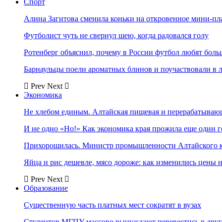
Спорт
Алина Загитова сменила коньки на откровенное мини-пл
Футболист чуть не свернул шею, когда радовался голу
Ротенберг объяснил, почему в России футбол любят боль
Барнаульцы поели ароматных блинов и поучаствовали в 
Prev
Next
Экономика
Не хлебом единым. Алтайская пищевая и перерабатыва
И не одно «Но!» Как экономика края прожила еще один 
Прихорошилась. Министр промышленности Алтайского к
Яйца и рис дешевле, мясо дороже: как изменились цены 
Prev
Next
Образование
Существенную часть платных мест сократят в вузах
Студентов МГПУ массово вынуждают перевестись в дру