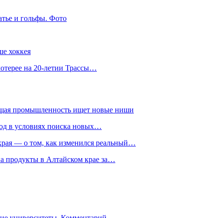
атье и гольфы. Фото
ше хоккея
лотерее на 20-летии Трассы…
ющая промышленность ищет новые ниши
год в условиях поиска новых…
рая — о том, как изменился реальный…
на продукты в Алтайском крае за…
гие университеты. Комментарий…