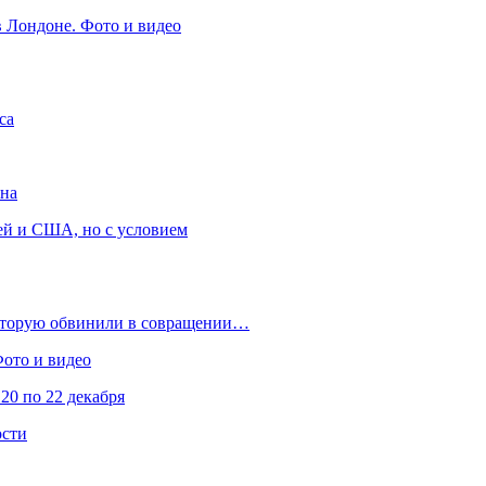
в Лондоне. Фото и видео
са
она
ей и США, но с условием
которую обвинили в совращении…
Фото и видео
20 по 22 декабря
ости