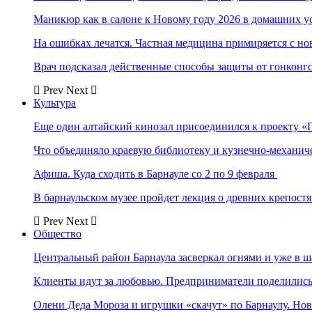
Маникюр как в салоне к Новому году 2026 в домашних у
На ошибках лечатся. Частная медицина примиряется с н
Врач подсказал действенные способы защиты от гонконг
Prev
Next
Культура
Еще один алтайский кинозал присоединился к проекту «
Что объединяло краевую библиотеку и кузнечно-механи
Афиша. Куда сходить в Барнауле со 2 по 9 февраля
В барнаульском музее пройдет лекция о древних крепост
Prev
Next
Общество
Центральный район Барнаула засверкал огнями и уже в ш
Клиенты идут за любовью. Предприниматели поделились 
Олени Деда Мороза и игрушки «скачут» по Барнаулу. Но