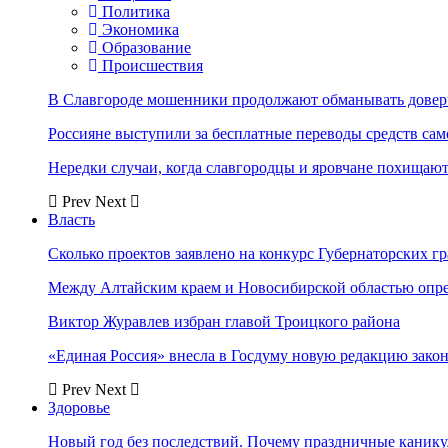
Политика
Экономика
Образование
Происшествия
В Славгороде мошенники продолжают обманывать довер
Россияне выступили за бесплатные переводы средств сам
Нередки случаи, когда славгородцы и яровчане похищают
Prev
Next
Власть
Сколько проектов заявлено на конкурс Губернаторских гр
Между Алтайским краем и Новосибирской областью опр
Виктор Журавлев избран главой Троицкого района
«Единая Россия» внесла в Госдуму новую редакцию закон
Prev
Next
Здоровье
Новый год без последствий. Почему праздничные каник