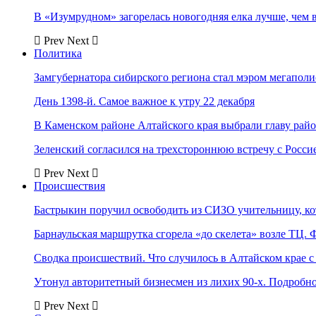
В «Изумрудном» загорелась новогодняя елка лучше, чем 
Prev
Next
Политика
Замгубернатора сибирского региона стал мэром мегаполи
День 1398-й. Самое важное к утру 22 декабря
В Каменском районе Алтайского края выбрали главу рай
Зеленский согласился на трехстороннюю встречу с Росси
Prev
Next
Происшествия
Бастрыкин поручил освободить из СИЗО учительницу, 
Барнаульская маршрутка сгорела «до скелета» возле ТЦ. 
Сводка происшествий. Что случилось в Алтайском крае с 
Утонул авторитетный бизнесмен из лихих 90-х. Подробн
Prev
Next