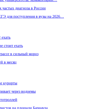
 частых диагноза в России
ГЭ для поступления в вузы на 2026…
 ехать
е стоит ехать
трассе в сильный мороз
ей в месяц
ые курорты
ривает через водоемы
ототроллей
ристов на площади Барнаула