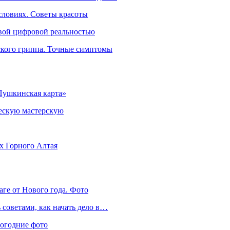
словиях. Советы красоты
овой цифровой реальностью
ского гриппа. Точные симптомы
Пушкинская карта»
ческую мастерскую
ях Горного Алтая
аге от Нового года. Фото
советами, как начать дело в…
вогодние фото