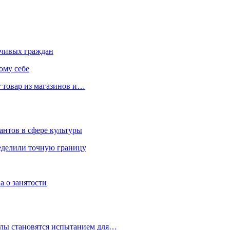
чивых граждан
ому себе
 товар из магазинов и…
антов в сфере культуры
еделили точную границу
а о занятости
улы становятся испытанием для…