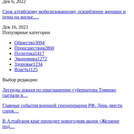
Дек 6, 2022
Срок алтайскому мобилизованному, оскорбление женщин и
цены на жилье.…
Дек 16, 2023
Популярные категории
Общество
3094
Происшествия
2860
Политика
1417
Экономика
1272
Здоровье
1234
Власть
1125
Выбор редакции:
Легенды хоккея по приглашению губернатора Томенко
сыграли в…
Главные события военной спецоперации РФ. День двести
сорок…
В Алтайском крае проходит новогодняя акция «Желание
под…