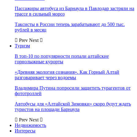
Пассажиры автобуса из Барнаула в Павлодар застряли на
трассе в сильный мороз
Таксисты в России теперь зарабатывают до 500 тыс.
рублей в месяц
Prev
Next
Туризм
В топ-10 по популярности попали алтайские
горнолыжные курорты
«Древняя экология сознания». Как Горный Алтай
разговаривает через водоемы
Владимира Путина попросили защитить турагентов от
фототроллей
Автобусы для «Алтайской Зимовки» скоро будут ждать
туристов на площади Барнаула
Prev
Next
Недвижимость
Интересы