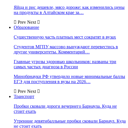
Яйца и рис дешевле, мясо дороже: как изменились цены
на продукты в Алтайском крае за…
Prev
Next
Образование
Существенную часть платных мест сократят в вузах
Студентов МГПУ массово вынуждают перевестись в
другие университеты. Комментарий…
Главные угрозы здоровью школьников: названы три
самых частых диагноза в России
Минобрнауки РФ утвердило новые минимальные баллы
ЕГЭ для поступления в вузы на 2026…
Prev
Next
Транспорт
Пробки сковали дороги вечернего Барнаула. Куда не
стоит ехать
Утренние девятибалльные пробки сковали Барнаул. Куда
не стоит ехать