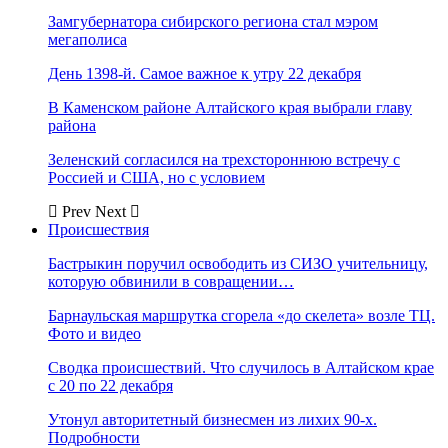
Замгубернатора сибирского региона стал мэром
мегаполиса
День 1398-й. Самое важное к утру 22 декабря
В Каменском районе Алтайского края выбрали главу
района
Зеленский согласился на трехстороннюю встречу с
Россией и США, но с условием
Prev
Next
Происшествия
Бастрыкин поручил освободить из СИЗО учительницу,
которую обвинили в совращении…
Барнаульская маршрутка сгорела «до скелета» возле ТЦ.
Фото и видео
Сводка происшествий. Что случилось в Алтайском крае
с 20 по 22 декабря
Утонул авторитетный бизнесмен из лихих 90-х.
Подробности