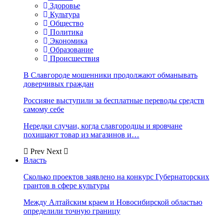
Здоровье
Культура
Общество
Политика
Экономика
Образование
Происшествия
В Славгороде мошенники продолжают обманывать
доверчивых граждан
Россияне выступили за бесплатные переводы средств
самому себе
Нередки случаи, когда славгородцы и яровчане
похищают товар из магазинов и…
Prev
Next
Власть
Сколько проектов заявлено на конкурс Губернаторских
грантов в сфере культуры
Между Алтайским краем и Новосибирской областью
определили точную границу