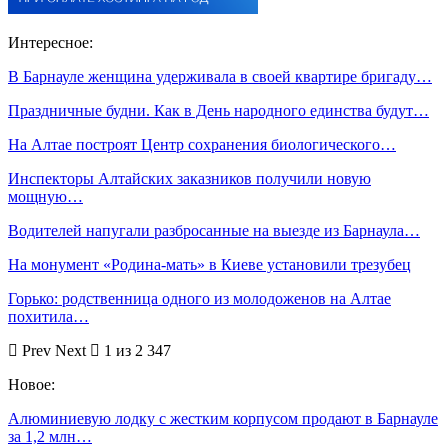
Интересное:
В Барнауле женщина удерживала в своей квартире бригаду…
Праздничные будни. Как в День народного единства будут…
На Алтае построят Центр сохранения биологического…
Инспекторы Алтайских заказников получили новую
мощную…
Водителей напугали разбросанные на выезде из Барнаула…
На монумент «Родина-мать» в Киеве установили трезубец
Горько: родственница одного из молодоженов на Алтае
похитила…
Prev
Next
1 из 2 347
Новое:
Алюминиевую лодку с жестким корпусом продают в Барнауле
за 1,2 млн…