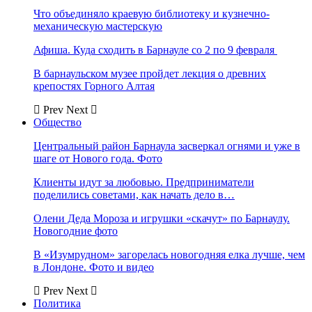
Что объединяло краевую библиотеку и кузнечно-
механическую мастерскую
Афиша. Куда сходить в Барнауле со 2 по 9 февраля
В барнаульском музее пройдет лекция о древних
крепостях Горного Алтая
Prev
Next
Общество
Центральный район Барнаула засверкал огнями и уже в
шаге от Нового года. Фото
Клиенты идут за любовью. Предприниматели
поделились советами, как начать дело в…
Олени Деда Мороза и игрушки «скачут» по Барнаулу.
Новогодние фото
В «Изумрудном» загорелась новогодняя елка лучше, чем
в Лондоне. Фото и видео
Prev
Next
Политика