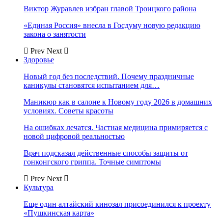
Виктор Журавлев избран главой Троицкого района
«Единая Россия» внесла в Госдуму новую редакцию
закона о занятости
Prev
Next
Здоровье
Новый год без последствий. Почему праздничные
каникулы становятся испытанием для…
Маникюр как в салоне к Новому году 2026 в домашних
условиях. Советы красоты
На ошибках лечатся. Частная медицина примиряется с
новой цифровой реальностью
Врач подсказал действенные способы защиты от
гонконгского гриппа. Точные симптомы
Prev
Next
Культура
Еще один алтайский кинозал присоединился к проекту
«Пушкинская карта»