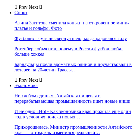
Prev
Next
Спорт
Алина Загитова сменила коньки на откровенное мини-
платье и гольфы. Фото
Футболист чуть не свернул шею, когда радовался голу
Ротенберг объяснил, почему в России футбол любят
больше хоккея
Барнаульцы поели ароматных блинов и поучаствовали в
лотерее на 20-летии Трассы…
Prev
Next
Экономика
Не хлебом единым. Алтайская пищевая и
перерабатывающая промышленность ищет новые ниши
И не одно «Но!» Как экономика края прожила еще один
год в условиях поиска новых…
Прихорошилась. Министр промышленности Алтайского
края — о том, как изменился реальный…