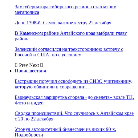
Замгубернатора сибирского региона стал мэром
мегаполиса
День 1398-й. Самое важное к утру 22 декабря
В Каменском районе Алтайского края выбрали главу
района
Зеленский согласился на трехстороннюю встречу с
Россией и США, но с условием
Prev
Next
Происшествия
Бастрыкин поручил освободить из СИЗО учительницу,
которую обвинили в совращении…
Барнаульская маршрутка сгорела «до скелета» возле ТЦ.
Фото и видео
Сводка происшествий. Что случилось в Алтайском крае
с 20 по 22 декабря
Утонул авторитетный бизнесмен из лихих 90-х.
Подробности