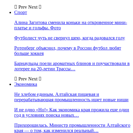
Prev
Next
Спорт
Алина Загитова сменила коньки на откровенное мини-
платье и гольфы. Фото
Футболист чуть не свернул шею, когда радовался голу
Ротенберг объяснил, почему в России футбол любят
больше хоккея
Барнаульцы поели ароматных блинов и поучаствовали в
лотерее на 20-летии Трассы…
Prev
Next
Экономика
Не хлебом единым. Алтайская пищевая и
перерабатывающая промышленность ищет новые ниши
И не одно «Но!» Как экономика края прожила еще один
год в условиях поиска новых…
Прихорошилась. Министр промышленности Алтайского
края — о том, как изменился реальный…