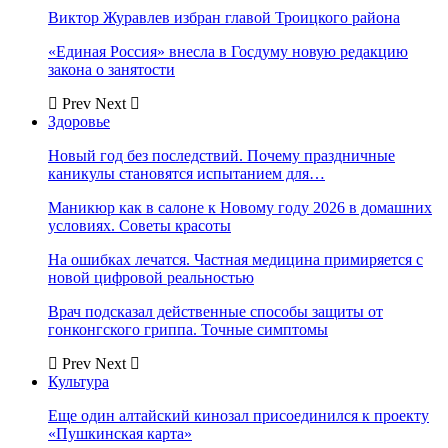
Виктор Журавлев избран главой Троицкого района
«Единая Россия» внесла в Госдуму новую редакцию
закона о занятости
Prev
Next
Здоровье
Новый год без последствий. Почему праздничные
каникулы становятся испытанием для…
Маникюр как в салоне к Новому году 2026 в домашних
условиях. Советы красоты
На ошибках лечатся. Частная медицина примиряется с
новой цифровой реальностью
Врач подсказал действенные способы защиты от
гонконгского гриппа. Точные симптомы
Prev
Next
Культура
Еще один алтайский кинозал присоединился к проекту
«Пушкинская карта»