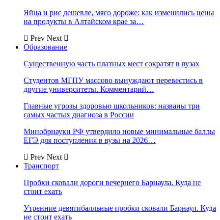
Яйца и рис дешевле, мясо дороже: как изменились цены
на продукты в Алтайском крае за…
Prev
Next
Образование
Существенную часть платных мест сократят в вузах
Студентов МГПУ массово вынуждают перевестись в
другие университеты. Комментарий…
Главные угрозы здоровью школьников: названы три
самых частых диагноза в России
Минобрнауки РФ утвердило новые минимальные баллы
ЕГЭ для поступления в вузы на 2026…
Prev
Next
Транспорт
Пробки сковали дороги вечернего Барнаула. Куда не
стоит ехать
Утренние девятибалльные пробки сковали Барнаул. Куда
не стоит ехать