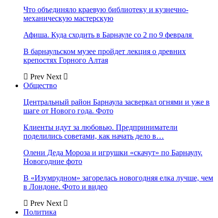
Что объединяло краевую библиотеку и кузнечно-
механическую мастерскую
Афиша. Куда сходить в Барнауле со 2 по 9 февраля
В барнаульском музее пройдет лекция о древних
крепостях Горного Алтая
Prev
Next
Общество
Центральный район Барнаула засверкал огнями и уже в
шаге от Нового года. Фото
Клиенты идут за любовью. Предприниматели
поделились советами, как начать дело в…
Олени Деда Мороза и игрушки «скачут» по Барнаулу.
Новогодние фото
В «Изумрудном» загорелась новогодняя елка лучше, чем
в Лондоне. Фото и видео
Prev
Next
Политика