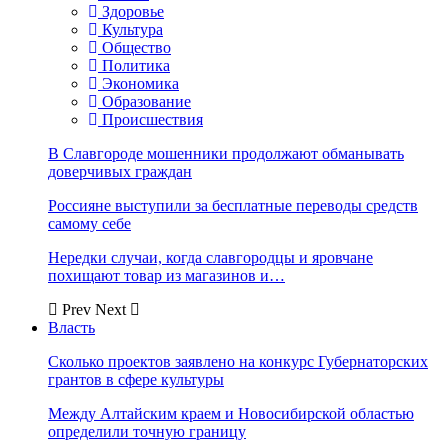
Здоровье
Культура
Общество
Политика
Экономика
Образование
Происшествия
В Славгороде мошенники продолжают обманывать
доверчивых граждан
Россияне выступили за бесплатные переводы средств
самому себе
Нередки случаи, когда славгородцы и яровчане
похищают товар из магазинов и…
Prev
Next
Власть
Сколько проектов заявлено на конкурс Губернаторских
грантов в сфере культуры
Между Алтайским краем и Новосибирской областью
определили точную границу