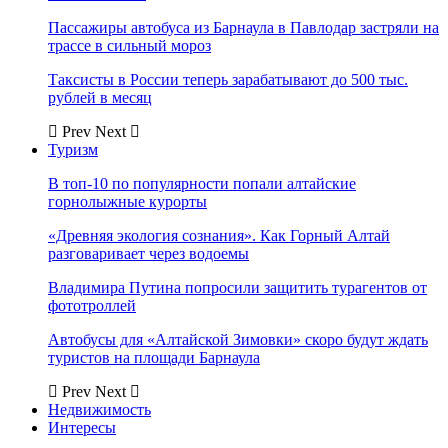
Пассажиры автобуса из Барнаула в Павлодар застряли на
трассе в сильный мороз
Таксисты в России теперь зарабатывают до 500 тыс.
рублей в месяц
Prev
Next
Туризм
В топ-10 по популярности попали алтайские
горнолыжные курорты
«Древняя экология сознания». Как Горный Алтай
разговаривает через водоемы
Владимира Путина попросили защитить турагентов от
фототроллей
Автобусы для «Алтайской Зимовки» скоро будут ждать
туристов на площади Барнаула
Prev
Next
Недвижимость
Интересы