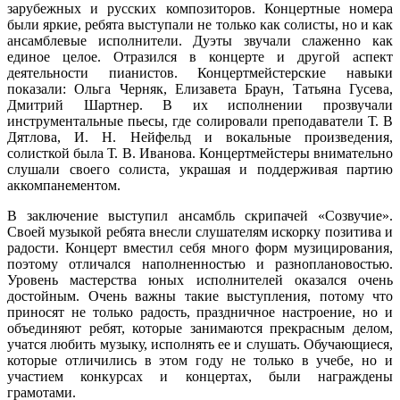
зарубежных и русских композиторов. Концертные номера
были яркие, ребята выступали не только как солисты, но и как
ансамблевые исполнители. Дуэты звучали слаженно как
единое целое. Отразился в концерте и другой аспект
деятельности пианистов. Концертмейстерские навыки
показали: Ольга Черняк, Елизавета Браун, Татьяна Гусева,
Дмитрий Шартнер. В их исполнении прозвучали
инструментальные пьесы, где солировали преподаватели Т. В
Дятлова, И. Н. Нейфельд и вокальные произведения,
солисткой была Т. В. Иванова. Концертмейстеры внимательно
слушали своего солиста, украшая и поддерживая партию
аккомпанементом.
В заключение выступил ансамбль скрипачей «Созвучие».
Своей музыкой ребята внесли слушателям искорку позитива и
радости. Концерт вместил себя много форм музицирования,
поэтому отличался наполненностью и разноплановостью.
Уровень мастерства юных исполнителей оказался очень
достойным. Очень важны такие выступления, потому что
приносят не только радость, праздничное настроение, но и
объединяют ребят, которые занимаются прекрасным делом,
учатся любить музыку, исполнять ее и слушать. Обучающиеся,
которые отличились в этом году не только в учебе, но и
участием конкурсах и концертах, были награждены
грамотами.