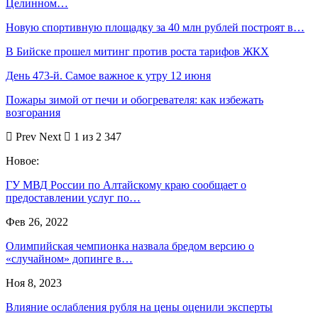
Целинном…
Новую спортивную площадку за 40 млн рублей построят в…
В Бийске прошел митинг против роста тарифов ЖКХ
День 473-й. Самое важное к утру 12 июня
Пожары зимой от печи и обогревателя: как избежать
возгорания
Prev
Next
1 из 2 347
Новое:
ГУ МВД России по Алтайскому краю сообщает о
предоставлении услуг по…
Фев 26, 2022
Олимпийская чемпионка назвала бредом версию о
«случайном» допинге в…
Ноя 8, 2023
Влияние ослабления рубля на цены оценили эксперты