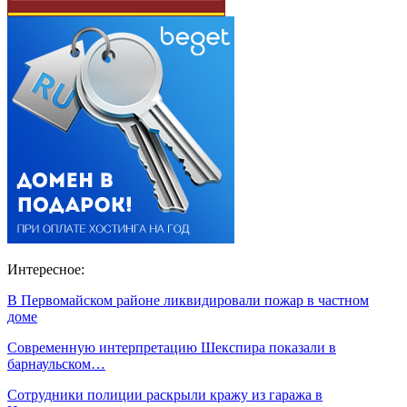
Интересное:
В Первомайском районе ликвидировали пожар в частном
доме
Современную интерпретацию Шекспира показали в
барнаульском…
Сотрудники полиции раскрыли кражу из гаража в