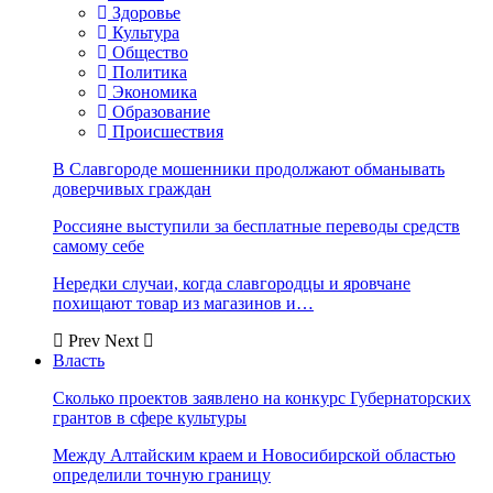
Здоровье
Культура
Общество
Политика
Экономика
Образование
Происшествия
В Славгороде мошенники продолжают обманывать
доверчивых граждан
Россияне выступили за бесплатные переводы средств
самому себе
Нередки случаи, когда славгородцы и яровчане
похищают товар из магазинов и…
Prev
Next
Власть
Сколько проектов заявлено на конкурс Губернаторских
грантов в сфере культуры
Между Алтайским краем и Новосибирской областью
определили точную границу