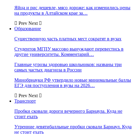
Яйца и рис дешевле, мясо дороже: как изменились цены
на продукты в Алтайском крае за…
Prev
Next
Образование
Существенную часть платных мест сократят в вузах
Студентов МГПУ массово вынуждают перевестись в
другие университеты. Комментарий…
Главные угрозы здоровью школьников: названы три
самых частых диагноза в России
Минобрнауки РФ утвердило новые минимальные баллы
ЕГЭ для поступления в вузы на 2026…
Prev
Next
Транспорт
Пробки сковали дороги вечернего Барнаула. Куда не
стоит ехать
Утренние девятибалльные пробки сковали Барнаул. Куда
не стоит ехать