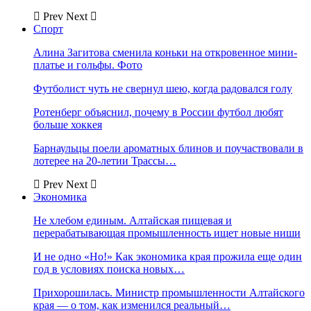
Prev
Next
Спорт
Алина Загитова сменила коньки на откровенное мини-
платье и гольфы. Фото
Футболист чуть не свернул шею, когда радовался голу
Ротенберг объяснил, почему в России футбол любят
больше хоккея
Барнаульцы поели ароматных блинов и поучаствовали в
лотерее на 20-летии Трассы…
Prev
Next
Экономика
Не хлебом единым. Алтайская пищевая и
перерабатывающая промышленность ищет новые ниши
И не одно «Но!» Как экономика края прожила еще один
год в условиях поиска новых…
Прихорошилась. Министр промышленности Алтайского
края — о том, как изменился реальный…