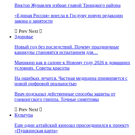
Виктор Журавлев избран главой Троицкого района
«Единая Россия» внесла в Госдуму новую редакцию
закона о занятости
Prev
Next
Здоровье
Новый год без последствий. Почему праздничные
каникулы становятся испытанием для…
Маникюр как в салоне к Новому году 2026 в домашних
условиях. Советы красоты
На ошибках лечатся. Частная медицина примиряется с
новой цифровой реальностью
Врач подсказал действенные способы защиты от
гонконгского гриппа. Точные симптомы
Prev
Next
Культура
Еще один алтайский кинозал присоединился к проекту
«Пушкинская карта»