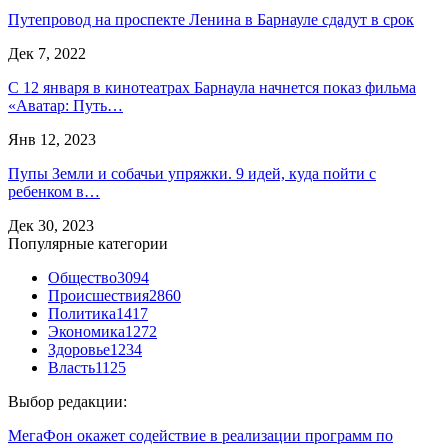
Путепровод на проспекте Ленина в Барнауле сдадут в срок
Дек 7, 2022
С 12 января в кинотеатрах Барнаула начнется показ фильма
«Аватар: Путь…
Янв 12, 2023
Пупы Земли и собачьи упряжки. 9 идей, куда пойти с
ребенком в…
Дек 30, 2023
Популярные категории
Общество
3094
Происшествия
2860
Политика
1417
Экономика
1272
Здоровье
1234
Власть
1125
Выбор редакции:
МегаФон окажет содействие в реализации программ по