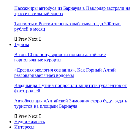
Пассажиры автобуса из Барнаула в Павлодар застряли на
трассе в сильный мороз
Таксисты в России теперь зарабатывают до 500 тыс.
рублей в месяц
Prev
Next
Туризм
В топ-10 по популярности попали алтайские
горнолыжные курорты
«Древняя экология сознания». Как Горный Алтай
разговаривает через водоемы
Владимира Путина попросили защитить турагентов от
фототроллей
Автобусы для «Алтайской Зимовки» скоро будут ждать
туристов на площади Барнаула
Prev
Next
Недвижимость
Интересы