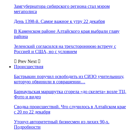
Замгубернатора сибирского региона стал мэром
мегаполиса
День 1398-й. Самое важное к утру 22 декабря
В Каменском районе Алтайского края выбрали главу
района
Зеленский согласился на трехстороннюю встречу с
Россией и США, но с условием
Prev
Next
Происшествия
Бастрыкин поручил освободить из СИЗО учительницу,
которую обвинили в совращении…
Барнаульская маршрутка сгорела «до скелета» возле ТЦ.
Фото и видео
Сводка происшествий. Что случилось в Алтайском крае
с 20 по 22 декабря
Утонул авторитетный бизнесмен из лихих 90-х.
Подробности