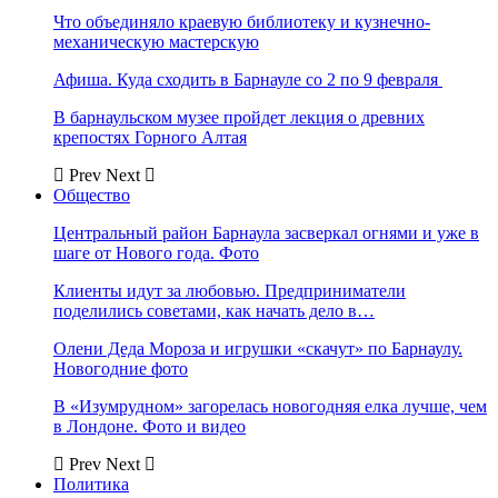
Что объединяло краевую библиотеку и кузнечно-
механическую мастерскую
Афиша. Куда сходить в Барнауле со 2 по 9 февраля
В барнаульском музее пройдет лекция о древних
крепостях Горного Алтая
Prev
Next
Общество
Центральный район Барнаула засверкал огнями и уже в
шаге от Нового года. Фото
Клиенты идут за любовью. Предприниматели
поделились советами, как начать дело в…
Олени Деда Мороза и игрушки «скачут» по Барнаулу.
Новогодние фото
В «Изумрудном» загорелась новогодняя елка лучше, чем
в Лондоне. Фото и видео
Prev
Next
Политика