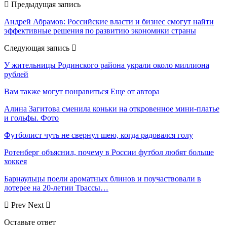
Предыдущая запись
Андрей Абрамов: Российские власти и бизнес смогут найти
эффективные решения по развитию экономики страны
Следующая запись
У жительницы Родинского района украли около миллиона
рублей
Вам также могут понравиться
Еще от автора
Алина Загитова сменила коньки на откровенное мини-платье
и гольфы. Фото
Футболист чуть не свернул шею, когда радовался голу
Ротенберг объяснил, почему в России футбол любят больше
хоккея
Барнаульцы поели ароматных блинов и поучаствовали в
лотерее на 20-летии Трассы…
Prev
Next
Оставьте ответ