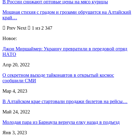
В России снижают оптовые цены на мясо курицы
Мощная стихия с градом и грозами обрушится на Алтайский
край…
Prev
Next
1 из 2 347
Новое:
Джон Миршаймер: Украину превратили в передовой отряд
НАТО
Апр 20, 2022
О секретном выходе тайконавтов в открытый космос
сообщили СМИ
Мар 4, 2023
В Алтайском крае стартовали продажи билетов на рейсы…
Май 24, 2022
Молодая пара из Барнаула вернула елку назад в подъезд
Янв 3, 2023