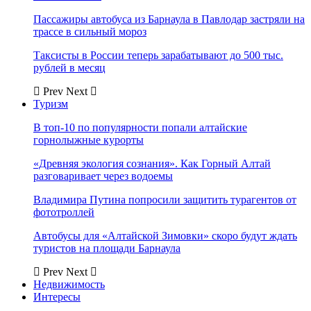
Пассажиры автобуса из Барнаула в Павлодар застряли на
трассе в сильный мороз
Таксисты в России теперь зарабатывают до 500 тыс.
рублей в месяц
Prev
Next
Туризм
В топ-10 по популярности попали алтайские
горнолыжные курорты
«Древняя экология сознания». Как Горный Алтай
разговаривает через водоемы
Владимира Путина попросили защитить турагентов от
фототроллей
Автобусы для «Алтайской Зимовки» скоро будут ждать
туристов на площади Барнаула
Prev
Next
Недвижимость
Интересы