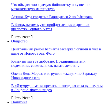
Что объединяло краевую библиотеку и кузнечно-
механическую мастерскую
Афиша. Куда сходить в Барнауле со 2 по 9 февраля
В барнаульском музее пройдет лекция о древних
крепостях Горного Алтая
Prev
Next
Общество
Центральный район Барнаула засверкал огнями и уже в
шаге от Нового года. Фото
Клиенты идут за любовью. Предприниматели
поделились советами, как начать дело в…
Олени Деда Мороза и игрушки «скачут» по Барнаулу.
Новогодние фото
В «Изумрудном» загорелась новогодняя елка лучше, чем
в Лондоне. Фото и видео
Prev
Next
Политика