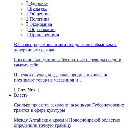
Здоровье
Культура
Общество
Политика
Экономика
Образование
Происшествия
В Славгороде мошенники продолжают обманывать
доверчивых граждан
Россияне выступили за бесплатные переводы средств
самому себе
Нередки случаи, когда славгородцы и яровчане
похищают товар из магазинов и…
Prev
Next
Власть
Сколько проектов заявлено на конкурс Губернаторских
грантов в сфере культуры
Между Алтайским краем и Новосибирской областью
определили точную границу