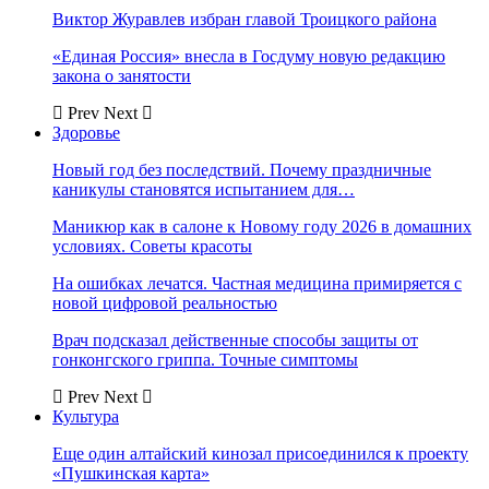
Виктор Журавлев избран главой Троицкого района
«Единая Россия» внесла в Госдуму новую редакцию
закона о занятости
Prev
Next
Здоровье
Новый год без последствий. Почему праздничные
каникулы становятся испытанием для…
Маникюр как в салоне к Новому году 2026 в домашних
условиях. Советы красоты
На ошибках лечатся. Частная медицина примиряется с
новой цифровой реальностью
Врач подсказал действенные способы защиты от
гонконгского гриппа. Точные симптомы
Prev
Next
Культура
Еще один алтайский кинозал присоединился к проекту
«Пушкинская карта»