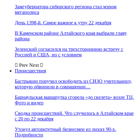
Замгубернатора сибирского региона стал мэром
мегаполиса
День 1398-й. Самое важное к утру 22 декабря
В Каменском районе Алтайского края выбрали главу
района
Зеленский согласился на трехстороннюю встречу с
Россией и США, но с условием
Prev
Next
Происшествия
Бастрыкин поручил освободить из СИЗО учительницу,
которую обвинили в совращении…
Барнаульская маршрутка сгорела «до скелета» возле ТЦ.
Фото и видео
Сводка происшествий. Что случилось в Алтайском крае
с 20 по 22 декабря
Утонул авторитетный бизнесмен из лихих 90-х.
Подробности