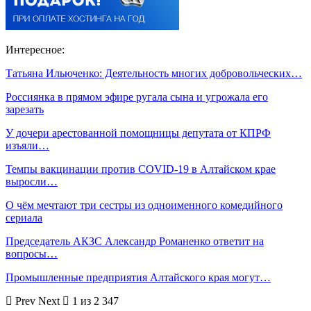
Интересное:
Татьяна Ильюченко: Деятельность многих добровольческих…
Россиянка в прямом эфире ругала сына и угрожала его
зарезать
У дочери арестованной помощницы депутата от КПРФ
изъяли…
Темпы вакцинации против COVID-19 в Алтайском крае
выросли…
О чём мечтают три сестры из одноименного комедийного
сериала
Председатель АКЗС Александр Романенко ответит на
вопросы…
Промышленные предприятия Алтайского края могут…
Prev
Next
1 из 2 347