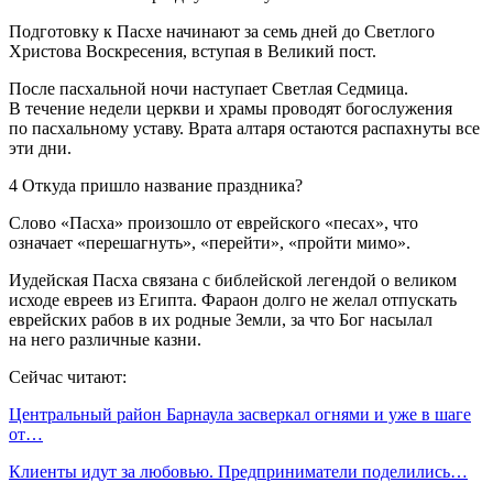
Подготовку к Пасхе начинают за семь дней до Светлого
Христова Воскресения, вступая в Великий пост.
После пасхальной ночи наступает Светлая Седмица.
В течение недели церкви и храмы проводят богослужения
по пасхальному уставу. Врата алтаря остаются распахнуты все
эти дни.
4 Откуда пришло название праздника?
Слово «Пасха» произошло от еврейского «песах», что
означает «перешагнуть», «перейти», «пройти мимо».
Иудейская Пасха связана с библейской легендой о великом
исходе евреев из Египта. Фараон долго не желал отпускать
еврейских рабов в их родные Земли, за что Бог насылал
на него различные казни.
Сейчас читают:
Центральный район Барнаула засверкал огнями и уже в шаге
от…
Клиенты идут за любовью. Предприниматели поделились…