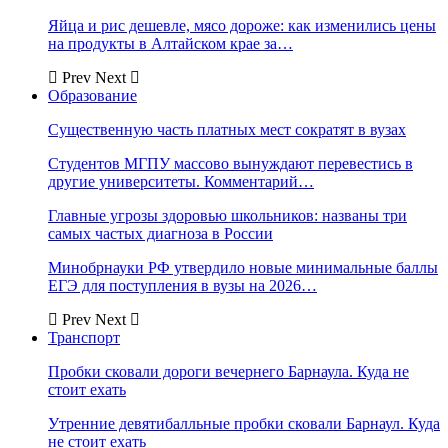
Яйца и рис дешевле, мясо дороже: как изменились цены
на продукты в Алтайском крае за…
Prev
Next
Образование
Существенную часть платных мест сократят в вузах
Студентов МГПУ массово вынуждают перевестись в
другие университеты. Комментарий…
Главные угрозы здоровью школьников: названы три
самых частых диагноза в России
Минобрнауки РФ утвердило новые минимальные баллы
ЕГЭ для поступления в вузы на 2026…
Prev
Next
Транспорт
Пробки сковали дороги вечернего Барнаула. Куда не
стоит ехать
Утренние девятибалльные пробки сковали Барнаул. Куда
не стоит ехать