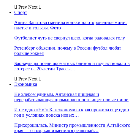
Prev
Next
Спорт
Алина Загитова сменила коньки на откровенное мини-
платье и гольфы. Фото
Футболист чуть не свернул шею, когда радовался голу
Ротенберг объяснил, почему в России футбол любят
больше хоккея
Барнаульцы поели ароматных блинов и поучаствовали в
лотерее на 20-летии Трассы…
Prev
Next
Экономика
Не хлебом единым. Алтайская пищевая и
перерабатывающая промышленность ищет новые ниши
И не одно «Но!» Как экономика края прожила еще один
год в условиях поиска новых…
Прихорошилась. Министр промышленности Алтайского
края — о том, как изменился реальный…