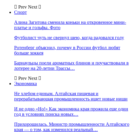
Prev
Next
Спорт
Алина Загитова сменила коньки на откровенное мини-
платье и гольфы. Фото
Футболист чуть не свернул шею, когда радовался голу
Ротенберг объяснил, почему в России футбол любят
больше хоккея
Барнаульцы поели ароматных блинов и поучаствовали в
лотерее на 20-летии Трассы…
Prev
Next
Экономика
Не хлебом единым. Алтайская пищевая и
перерабатывающая промышленность ищет новые ниши
И не одно «Но!» Как экономика края прожила еще один
год в условиях поиска новых…
Прихорошилась. Министр промышленности Алтайского
края — о том, как изменился реальный…