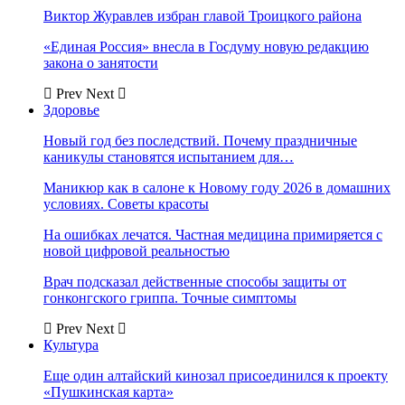
Виктор Журавлев избран главой Троицкого района
«Единая Россия» внесла в Госдуму новую редакцию
закона о занятости
Prev
Next
Здоровье
Новый год без последствий. Почему праздничные
каникулы становятся испытанием для…
Маникюр как в салоне к Новому году 2026 в домашних
условиях. Советы красоты
На ошибках лечатся. Частная медицина примиряется с
новой цифровой реальностью
Врач подсказал действенные способы защиты от
гонконгского гриппа. Точные симптомы
Prev
Next
Культура
Еще один алтайский кинозал присоединился к проекту
«Пушкинская карта»