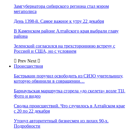
Замгубернатора сибирского региона стал мэром
мегаполиса
День 1398-й. Самое важное к утру 22 декабря
В Каменском районе Алтайского края выбрали главу
района
Зеленский согласился на трехстороннюю встречу с
Россией и США, но с условием
Prev
Next
Происшествия
Бастрыкин поручил освободить из СИЗО учительницу,
которую обвинили в совращении…
Барнаульская маршрутка сгорела «до скелета» возле ТЦ.
Фото и видео
Сводка происшествий. Что случилось в Алтайском крае
с 20 по 22 декабря
Утонул авторитетный бизнесмен из лихих 90-х.
Подробности