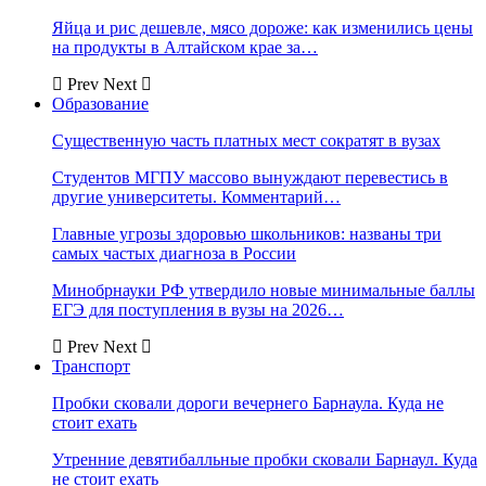
Яйца и рис дешевле, мясо дороже: как изменились цены
на продукты в Алтайском крае за…
Prev
Next
Образование
Существенную часть платных мест сократят в вузах
Студентов МГПУ массово вынуждают перевестись в
другие университеты. Комментарий…
Главные угрозы здоровью школьников: названы три
самых частых диагноза в России
Минобрнауки РФ утвердило новые минимальные баллы
ЕГЭ для поступления в вузы на 2026…
Prev
Next
Транспорт
Пробки сковали дороги вечернего Барнаула. Куда не
стоит ехать
Утренние девятибалльные пробки сковали Барнаул. Куда
не стоит ехать