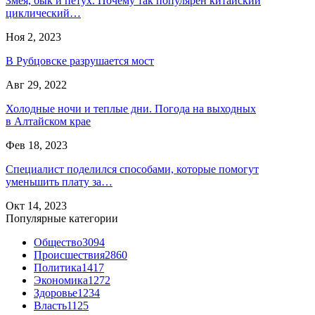
Змея, бык и петух. Почему так популярен китайский
циклический…
Ноя 2, 2023
В Рубцовске разрушается мост
Авг 29, 2022
Холодные ночи и теплые дни. Погода на выходных
в Алтайском крае
Фев 18, 2023
Специалист поделился способами, которые помогут
уменьшить плату за…
Окт 14, 2023
Популярные категории
Общество
3094
Происшествия
2860
Политика
1417
Экономика
1272
Здоровье
1234
Власть
1125