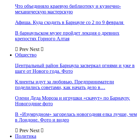
Что объединяло краевую библиотеку и кузнечно-
механическую мастерскую
Афиша. Куда сходить в Барнауле со 2 по 9 февраля
В барнаульском музее пройдет лекция о древних
крепостях Горного Алтая
Prev
Next
Общество
Центральный район Барнаула засверкал огнями и уже в
шаге от Нового года. Фото
Клиенты идут за любовью. Предприниматели
поделились советами, как начать дело в…
Олени Деда Мороза и игрушки «скачут» по Барнаулу.
Новогодние фото
В «Изумрудном» загорелась новогодняя елка лучше, чем
в Лондоне. Фото и видео
Prev
Next
Политика