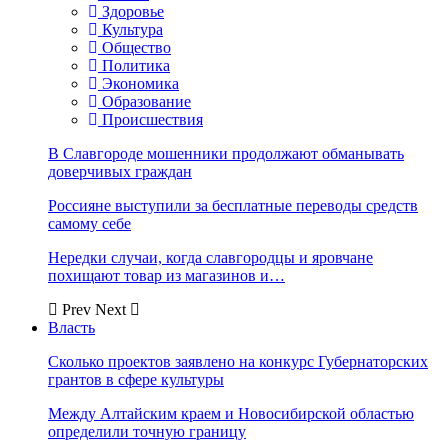
Здоровье
Культура
Общество
Политика
Экономика
Образование
Происшествия
В Славгороде мошенники продолжают обманывать
доверчивых граждан
Россияне выступили за бесплатные переводы средств
самому себе
Нередки случаи, когда славгородцы и яровчане
похищают товар из магазинов и…
Prev
Next
Власть
Сколько проектов заявлено на конкурс Губернаторских
грантов в сфере культуры
Между Алтайским краем и Новосибирской областью
определили точную границу