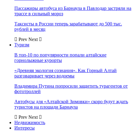
Пассажиры автобуса из Барнаула в Павлодар застряли на
трассе в сильный мороз
Таксисты в России теперь зарабатывают до 500 тыс.
рублей в месяц
Prev
Next
Туризм
В топ-10 по популярности попали алтайские
горнолыжные курорты
«Древняя экология сознания». Как Горный Алтай
разговаривает через водоемы
Владимира Путина попросили защитить турагентов от
фототроллей
Автобусы для «Алтайской Зимовки» скоро будут ждать
туристов на площади Барнаула
Prev
Next
Недвижимость
Интересы