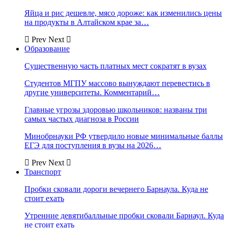
Яйца и рис дешевле, мясо дороже: как изменились цены
на продукты в Алтайском крае за…
Prev
Next
Образование
Существенную часть платных мест сократят в вузах
Студентов МГПУ массово вынуждают перевестись в
другие университеты. Комментарий…
Главные угрозы здоровью школьников: названы три
самых частых диагноза в России
Минобрнауки РФ утвердило новые минимальные баллы
ЕГЭ для поступления в вузы на 2026…
Prev
Next
Транспорт
Пробки сковали дороги вечернего Барнаула. Куда не
стоит ехать
Утренние девятибалльные пробки сковали Барнаул. Куда
не стоит ехать