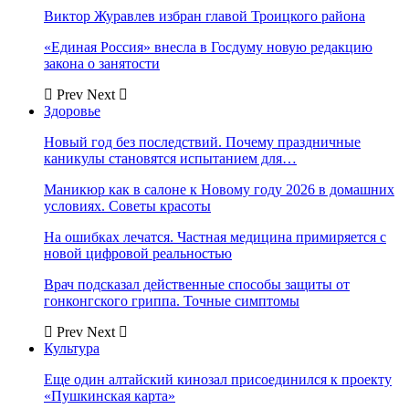
Виктор Журавлев избран главой Троицкого района
«Единая Россия» внесла в Госдуму новую редакцию
закона о занятости
Prev
Next
Здоровье
Новый год без последствий. Почему праздничные
каникулы становятся испытанием для…
Маникюр как в салоне к Новому году 2026 в домашних
условиях. Советы красоты
На ошибках лечатся. Частная медицина примиряется с
новой цифровой реальностью
Врач подсказал действенные способы защиты от
гонконгского гриппа. Точные симптомы
Prev
Next
Культура
Еще один алтайский кинозал присоединился к проекту
«Пушкинская карта»