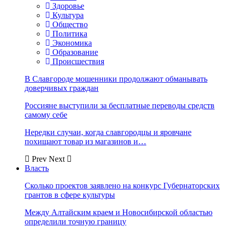
Здоровье
Культура
Общество
Политика
Экономика
Образование
Происшествия
В Славгороде мошенники продолжают обманывать
доверчивых граждан
Россияне выступили за бесплатные переводы средств
самому себе
Нередки случаи, когда славгородцы и яровчане
похищают товар из магазинов и…
Prev
Next
Власть
Сколько проектов заявлено на конкурс Губернаторских
грантов в сфере культуры
Между Алтайским краем и Новосибирской областью
определили точную границу