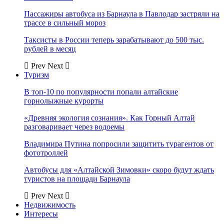
Пассажиры автобуса из Барнаула в Павлодар застряли на
трассе в сильный мороз
Таксисты в России теперь зарабатывают до 500 тыс.
рублей в месяц
Prev
Next
Туризм
В топ-10 по популярности попали алтайские
горнолыжные курорты
«Древняя экология сознания». Как Горный Алтай
разговаривает через водоемы
Владимира Путина попросили защитить турагентов от
фототроллей
Автобусы для «Алтайской Зимовки» скоро будут ждать
туристов на площади Барнаула
Prev
Next
Недвижимость
Интересы