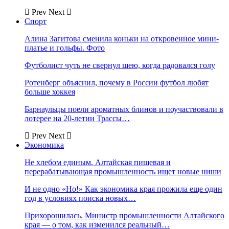
Prev
Next
Спорт
Алина Загитова сменила коньки на откровенное мини-
платье и гольфы. Фото
Футболист чуть не свернул шею, когда радовался голу
Ротенберг объяснил, почему в России футбол любят
больше хоккея
Барнаульцы поели ароматных блинов и поучаствовали в
лотерее на 20-летии Трассы…
Prev
Next
Экономика
Не хлебом единым. Алтайская пищевая и
перерабатывающая промышленность ищет новые ниши
И не одно «Но!» Как экономика края прожила еще один
год в условиях поиска новых…
Прихорошилась. Министр промышленности Алтайского
края — о том, как изменился реальный…