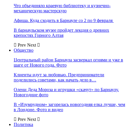
Что объединяло краевую библиотеку и кузнечно-
механическую мастерскую
Афиша. Куда сходить в Барнауле со 2 по 9 февраля
В барнаульском музее пройдет лекция о древних
крепостях Горного Алтая
Prev
Next
Общество
Центральный район Барнаула засверкал огнями и уже в
шаге от Нового года. Фото
Клиенты идут за любовью. Предприниматели
поделились советами, как начать дело в…
Олени Деда Мороза и игрушки «скачут» по Барнаулу.
Новогодние фото
В «Изумрудном» загорелась новогодняя елка лучше, чем
в Лондоне. Фото и видео
Prev
Next
Политика