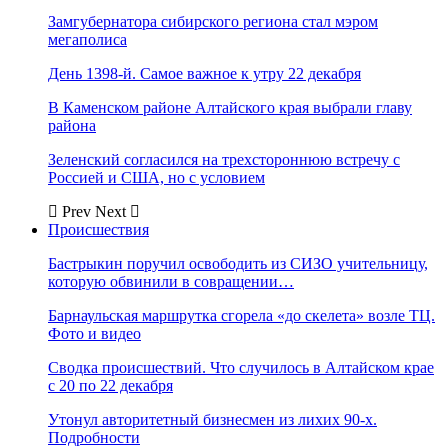
Замгубернатора сибирского региона стал мэром
мегаполиса
День 1398-й. Самое важное к утру 22 декабря
В Каменском районе Алтайского края выбрали главу
района
Зеленский согласился на трехстороннюю встречу с
Россией и США, но с условием
Prev
Next
Происшествия
Бастрыкин поручил освободить из СИЗО учительницу,
которую обвинили в совращении…
Барнаульская маршрутка сгорела «до скелета» возле ТЦ.
Фото и видео
Сводка происшествий. Что случилось в Алтайском крае
с 20 по 22 декабря
Утонул авторитетный бизнесмен из лихих 90-х.
Подробности