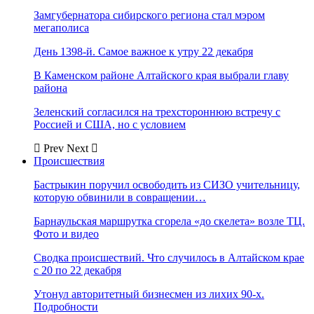
Замгубернатора сибирского региона стал мэром
мегаполиса
День 1398-й. Самое важное к утру 22 декабря
В Каменском районе Алтайского края выбрали главу
района
Зеленский согласился на трехстороннюю встречу с
Россией и США, но с условием
Prev
Next
Происшествия
Бастрыкин поручил освободить из СИЗО учительницу,
которую обвинили в совращении…
Барнаульская маршрутка сгорела «до скелета» возле ТЦ.
Фото и видео
Сводка происшествий. Что случилось в Алтайском крае
с 20 по 22 декабря
Утонул авторитетный бизнесмен из лихих 90-х.
Подробности