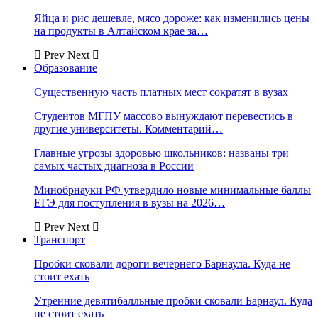
Яйца и рис дешевле, мясо дороже: как изменились цены
на продукты в Алтайском крае за…
Prev
Next
Образование
Существенную часть платных мест сократят в вузах
Студентов МГПУ массово вынуждают перевестись в
другие университеты. Комментарий…
Главные угрозы здоровью школьников: названы три
самых частых диагноза в России
Минобрнауки РФ утвердило новые минимальные баллы
ЕГЭ для поступления в вузы на 2026…
Prev
Next
Транспорт
Пробки сковали дороги вечернего Барнаула. Куда не
стоит ехать
Утренние девятибалльные пробки сковали Барнаул. Куда
не стоит ехать