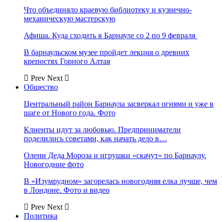
Что объединяло краевую библиотеку и кузнечно-
механическую мастерскую
Афиша. Куда сходить в Барнауле со 2 по 9 февраля
В барнаульском музее пройдет лекция о древних
крепостях Горного Алтая
Prev
Next
Общество
Центральный район Барнаула засверкал огнями и уже в
шаге от Нового года. Фото
Клиенты идут за любовью. Предприниматели
поделились советами, как начать дело в…
Олени Деда Мороза и игрушки «скачут» по Барнаулу.
Новогодние фото
В «Изумрудном» загорелась новогодняя елка лучше, чем
в Лондоне. Фото и видео
Prev
Next
Политика