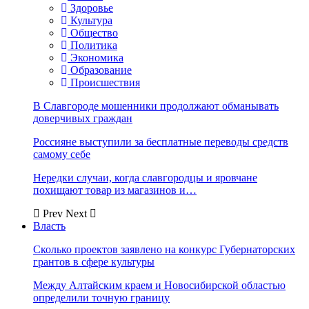
Здоровье
Культура
Общество
Политика
Экономика
Образование
Происшествия
В Славгороде мошенники продолжают обманывать
доверчивых граждан
Россияне выступили за бесплатные переводы средств
самому себе
Нередки случаи, когда славгородцы и яровчане
похищают товар из магазинов и…
Prev
Next
Власть
Сколько проектов заявлено на конкурс Губернаторских
грантов в сфере культуры
Между Алтайским краем и Новосибирской областью
определили точную границу