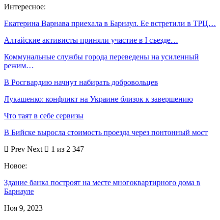
Интересное:
Екатерина Варнава приехала в Барнаул. Ее встретили в ТРЦ…
Алтайские активисты приняли участие в I съезде…
Коммунальные службы города переведены на усиленный
режим…
В Росгвардию начнут набирать добровольцев
Лукашенко: конфликт на Украине близок к завершению
Что таят в себе сервизы
В Бийске выросла стоимость проезда через понтонный мост
Prev
Next
1 из 2 347
Новое:
Здание банка построят на месте многоквартирного дома в
Барнауле
Ноя 9, 2023