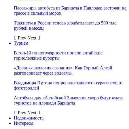
Пассажиры автобуса из Барнаула в Павлодар застряли на
трассе в сильный мороз
Таксисты в России теперь зарабатывают до 500 тыс.
рублей в месяц
Prev
Next
Туризм
В топ-10 по популярности попали алтайские
горнолыжные курорты
«Древняя экология сознания». Как Горный Алтай
разговаривает через водоемы
Владимира Путина попросили защитить турагентов от
фототроллей
Автобусы для «Алтайской Зимовки» скоро будут ждать
туристов на площади Барнаула
Prev
Next
Недвижимость
Интересы