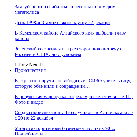
Замгубернатора сибирского региона стал мэром
мегаполиса
День 1398-й. Самое важное к утру 22 декабря
В Каменском районе Алтайского края выбрали главу
района
Зеленский согласился на трехстороннюю встречу с
Россией и США, но с условием
Prev
Next
Происшествия
Бастрыкин поручил освободить из СИЗО учительницу,
которую обвинили в совращении…
Барнаульская маршрутка сгорела «до скелета» возле ТЦ.
Фото и видео
Сводка происшествий. Что случилось в Алтайском крае
с 20 по 22 декабря
Утонул авторитетный бизнесмен из лихих 90-х.
Подробности