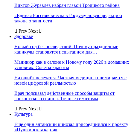
Виктор Журавлев избран главой Троицкого района
«Единая Россия» внесла в Госдуму новую редакцию
закона о занятости
Prev
Next
Здоровье
Новый год без последствий. Почему праздничные
каникулы становятся испытанием для…
Маникюр как в салоне к Новому году 2026 в домашних
условиях. Советы красоты
На ошибках лечатся. Частная медицина примиряется с
новой цифровой реальностью
Врач подсказал действенные способы защиты от
гонконгского гриппа. Точные симптомы
Prev
Next
Культура
Еще один алтайский кинозал присоединился к проекту
«Пушкинская карта»