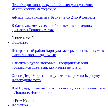
Что объединяло краевую библиотеку и кузнечно-
механическую мастерскую
Афиша. Куда сходить в Барнауле со 2 по 9 февраля
В барнаульском музее пройдет лекция о древних
крепостях Горного Алтая
Prev
Next
Общество
Центральный район Барнаула засверкал огнями и уже в
шаге от Нового года. Фото
Клиенты идут за любовью. Предприниматели
поделились советами, как начать дело в…
Олени Деда Мороза и игрушки «скачут» по Барнаулу.
Новогодние фото
В «Изумрудном» загорелась новогодняя елка лучше, чем
в Лондоне. Фото и видео
Prev
Next
Политика