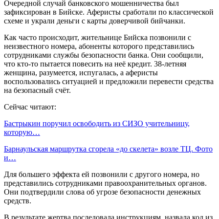
Очередной случай банковского мошенничества был
зафиксирован в Бийске. Аферисты сработали по классической
схеме и украли деньги с карты доверчивой бийчанки.
Как часто происходит, жительнице Бийска позвонили с
неизвестного номера, абоненты которого представились
сотрудниками службы безопасности банка. Они сообщили,
что кто-то пытается повесить на неё кредит. 38-летняя
женщина, разумеется, испугалась, а аферисты
воспользовались ситуацией и предложили перевести средства
на безопасный счёт.
Сейчас читают:
Бастрыкин поручил освободить из СИЗО учительницу,
которую…
Барнаульская маршрутка сгорела «до скелета» возле ТЦ. Фото
и…
Для большего эффекта ей позвонили с другого номера, но
представились сотрудниками правоохранительных органов.
Они подтвердили слова об угрозе безопасности денежных
средств.
В результате жертва последовала инструкциям, назвала код из