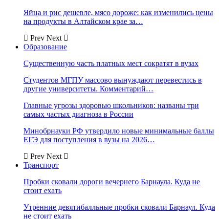
Яйца и рис дешевле, мясо дороже: как изменились цены
на продукты в Алтайском крае за…
Prev
Next
Образование
Существенную часть платных мест сократят в вузах
Студентов МГПУ массово вынуждают перевестись в
другие университеты. Комментарий…
Главные угрозы здоровью школьников: названы три
самых частых диагноза в России
Минобрнауки РФ утвердило новые минимальные баллы
ЕГЭ для поступления в вузы на 2026…
Prev
Next
Транспорт
Пробки сковали дороги вечернего Барнаула. Куда не
стоит ехать
Утренние девятибалльные пробки сковали Барнаул. Куда
не стоит ехать