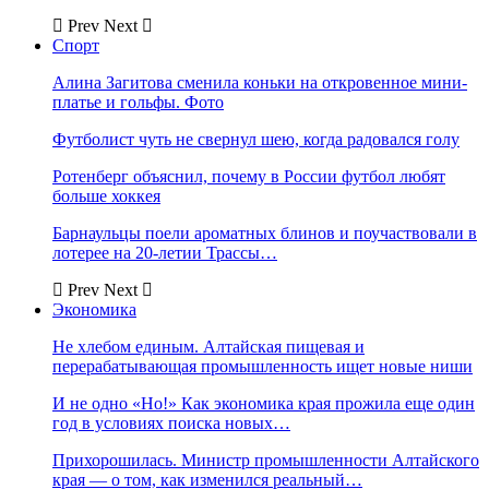
Prev
Next
Спорт
Алина Загитова сменила коньки на откровенное мини-
платье и гольфы. Фото
Футболист чуть не свернул шею, когда радовался голу
Ротенберг объяснил, почему в России футбол любят
больше хоккея
Барнаульцы поели ароматных блинов и поучаствовали в
лотерее на 20-летии Трассы…
Prev
Next
Экономика
Не хлебом единым. Алтайская пищевая и
перерабатывающая промышленность ищет новые ниши
И не одно «Но!» Как экономика края прожила еще один
год в условиях поиска новых…
Прихорошилась. Министр промышленности Алтайского
края — о том, как изменился реальный…