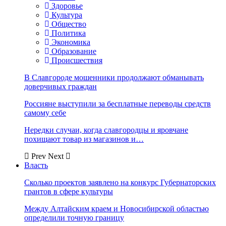
Здоровье
Культура
Общество
Политика
Экономика
Образование
Происшествия
В Славгороде мошенники продолжают обманывать
доверчивых граждан
Россияне выступили за бесплатные переводы средств
самому себе
Нередки случаи, когда славгородцы и яровчане
похищают товар из магазинов и…
Prev
Next
Власть
Сколько проектов заявлено на конкурс Губернаторских
грантов в сфере культуры
Между Алтайским краем и Новосибирской областью
определили точную границу