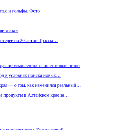
атье и гольфы. Фото
ше хоккея
лотерее на 20-летии Трассы…
ющая промышленность ищет новые ниши
год в условиях поиска новых…
рая — о том, как изменился реальный…
на продукты в Алтайском крае за…
гие университеты. Комментарий…