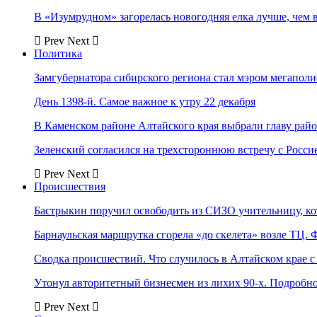
В «Изумрудном» загорелась новогодняя елка лучше, чем 
Prev
Next
Политика
Замгубернатора сибирского региона стал мэром мегаполи
День 1398-й. Самое важное к утру 22 декабря
В Каменском районе Алтайского края выбрали главу рай
Зеленский согласился на трехстороннюю встречу с Росси
Prev
Next
Происшествия
Бастрыкин поручил освободить из СИЗО учительницу, 
Барнаульская маршрутка сгорела «до скелета» возле ТЦ. 
Сводка происшествий. Что случилось в Алтайском крае с 
Утонул авторитетный бизнесмен из лихих 90-х. Подробн
Prev
Next