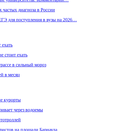
 частых диагноза в России
ГЭ для поступления в вузы на 2026…
 ехать
е стоит ехать
трассе в сильный мороз
ей в месяц
ые курорты
ривает через водоемы
ототроллей
ристов на площади Барнаула