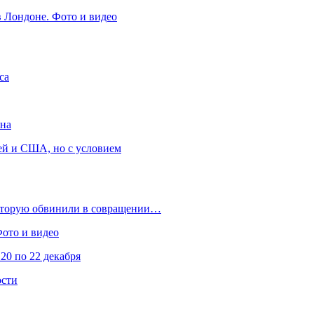
в Лондоне. Фото и видео
са
она
ей и США, но с условием
которую обвинили в совращении…
Фото и видео
20 по 22 декабря
ости