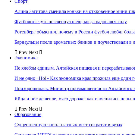
Спорт
Алина Загитова сменила коньки на откровенное мини-пл
Футболист чуть не свернул шею, когда радовался голу
Ротенберг объяснил, почему в России футбол любят боль
Барнаульцы поели ароматных блинов и поучаствовали в 
Prev
Next
Экономика
Не хлебом единым. Алтайская пищевая и перерабатыва
И не одно «Но!» Как экономика края прожила еще один 
Прихорошилась. Министр промышленности Алтайского к
Яйца и рис дешевле, мясо дороже: как изменились цены 
Prev
Next
Образование
Существенную часть платных мест сократят в вузах
Студентов МГПУ массово вынуждают перевестись в дру