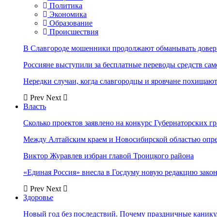
Политика
Экономика
Образование
Происшествия
В Славгороде мошенники продолжают обманывать довер
Россияне выступили за бесплатные переводы средств сам
Нередки случаи, когда славгородцы и яровчане похищают
Prev
Next
Власть
Сколько проектов заявлено на конкурс Губернаторских гр
Между Алтайским краем и Новосибирской областью опр
Виктор Журавлев избран главой Троицкого района
«Единая Россия» внесла в Госдуму новую редакцию закон
Prev
Next
Здоровье
Новый год без последствий. Почему праздничные каник