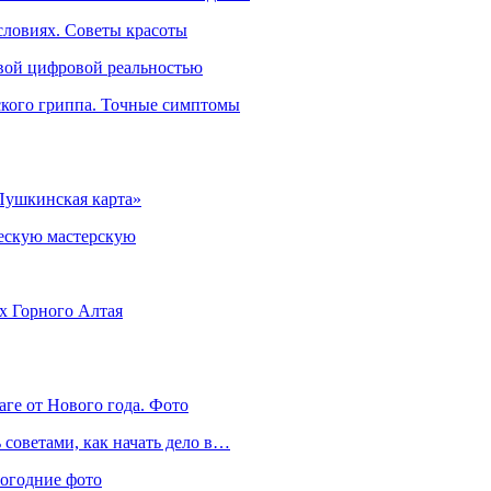
словиях. Советы красоты
овой цифровой реальностью
ского гриппа. Точные симптомы
Пушкинская карта»
ческую мастерскую
ях Горного Алтая
аге от Нового года. Фото
советами, как начать дело в…
вогодние фото