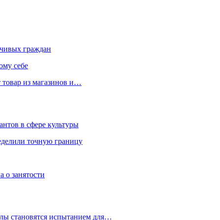
чивых граждан
ому себе
 товар из магазинов и…
антов в сфере культуры
еделили точную границу
а о занятости
улы становятся испытанием для…