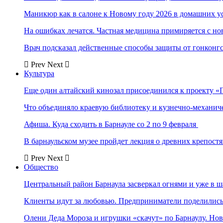
Маникюр как в салоне к Новому году 2026 в домашних у
На ошибках лечатся. Частная медицина примиряется с н
Врач подсказал действенные способы защиты от гонконг
Prev
Next
Культура
Еще один алтайский кинозал присоединился к проекту «
Что объединяло краевую библиотеку и кузнечно-механи
Афиша. Куда сходить в Барнауле со 2 по 9 февраля
В барнаульском музее пройдет лекция о древних крепост
Prev
Next
Общество
Центральный район Барнаула засверкал огнями и уже в ш
Клиенты идут за любовью. Предприниматели поделились 
Олени Деда Мороза и игрушки «скачут» по Барнаулу. Но