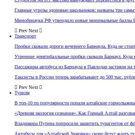
Главные угрозы здоровью школьников: названы три самых
Минобрнауки РФ утвердило новые минимальные баллы Е
Prev
Next
Транспорт
Пробки сковали дороги вечернего Барнаула. Куда не стоит
Утренние девятибалльные пробки сковали Барнаул. Куда н
Пассажиры автобуса из Барнаула в Павлодар застряли на 
Таксисты в России теперь зарабатывают до 500 тыс. рубл
Prev
Next
Туризм
В топ-10 по популярности попали алтайские горнолыжн
«Древняя экология сознания». Как Горный Алтай разгова
Владимира Путина попросили защитить турагентов от ф
Автобусы для «Алтайской Зимовки» скоро будут ждать ту