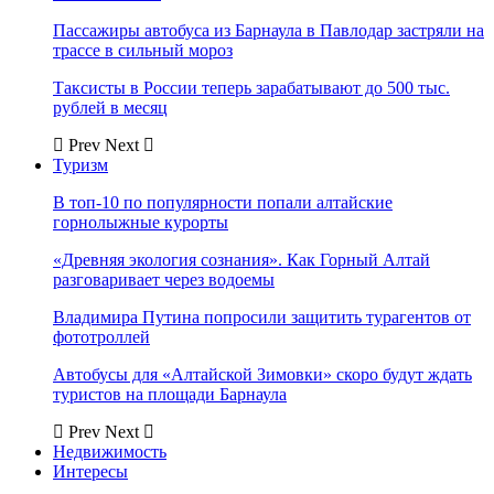
Пассажиры автобуса из Барнаула в Павлодар застряли на
трассе в сильный мороз
Таксисты в России теперь зарабатывают до 500 тыс.
рублей в месяц
Prev
Next
Туризм
В топ-10 по популярности попали алтайские
горнолыжные курорты
«Древняя экология сознания». Как Горный Алтай
разговаривает через водоемы
Владимира Путина попросили защитить турагентов от
фототроллей
Автобусы для «Алтайской Зимовки» скоро будут ждать
туристов на площади Барнаула
Prev
Next
Недвижимость
Интересы