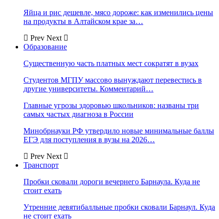
Яйца и рис дешевле, мясо дороже: как изменились цены
на продукты в Алтайском крае за…
Prev
Next
Образование
Существенную часть платных мест сократят в вузах
Студентов МГПУ массово вынуждают перевестись в
другие университеты. Комментарий…
Главные угрозы здоровью школьников: названы три
самых частых диагноза в России
Минобрнауки РФ утвердило новые минимальные баллы
ЕГЭ для поступления в вузы на 2026…
Prev
Next
Транспорт
Пробки сковали дороги вечернего Барнаула. Куда не
стоит ехать
Утренние девятибалльные пробки сковали Барнаул. Куда
не стоит ехать