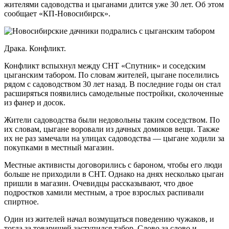
жителями садоводства и цыганами длится уже 30 лет. Об этом
сообщает «КП-Новосибирск».
Драка. Конфликт.
Конфликт вспыхнул между СНТ «Спутник» и соседским
цыганским табором. По словам жителей, цыгане поселились
рядом с садоводством 30 лет назад. В последние годы он стал
расширяться появились самодельные постройки, сколоченные
из фанер и досок.
Жители садоводства были недовольны таким соседством. По
их словам, цыгане воровали из дачных домиков вещи. Также
их не раз замечали на улицах садоводства — цыгане ходили за
покупками в местный магазин.
Местные активисты договорились с бароном, чтобы его люди
больше не приходили в СНТ. Однако на днях несколько цыган
пришли в магазин. Очевидцы рассказывают, что двое
подростков хамили местным, а трое взрослых распивали
спиртное.
Один из жителей начал возмущаться поведению чужаков, и
тогда за товарищей заступился табор. Слово за слово и