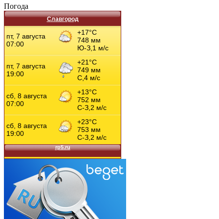
Погода
Славгород