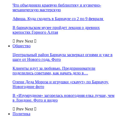
Что объединяло краевую библиотеку и кузнечно-
механическую мастерскую
Афиша. Куда сходить в Барнауле со 2 по 9 февраля
В барнаульском музее пройдет лекция о древних
крепостях Горного Алтая
Prev
Next
Общество
Центральный район Барнаула засверкал огнями и уже в
шаге от Нового года. Фото
Клиенты идут за любовью. Предприниматели
поделились советами, как начать дело в…
Олени Деда Мороза и игрушки «скачут» по Барнаулу.
Новогодние фото
В «Изумрудном» загорелась новогодняя елка лучше, чем
в Лондоне. Фото и видео
Prev
Next
Политика