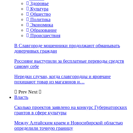
Здоровье
Культура
Общество
Политика
Экономика
Образование
Происшествия
В Славгороде мошенники продолжают обманывать
доверчивых граждан
Россияне выступили за бесплатные переводы средств
самому себе
Нередки случаи, когда славгородцы и яровчане
похищают товар из магазинов и…
Prev
Next
Власть
Сколько проектов заявлено на конкурс Губернаторских
грантов в сфере культуры
Между Алтайским краем и Новосибирской областью
определили точную границу