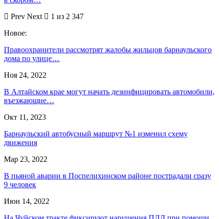
Prev
Next
1 из 2 347
Новое:
Правоохранители рассмотрят жалобы жильцов барнаульского
дома по улице…
Ноя 24, 2022
В Алтайском крае могут начать дезинфицировать автомобили,
въезжающие…
Окт 11, 2023
Барнаульский автобусный маршрут №1 изменил схему
движения
Мар 23, 2022
В пьяной аварии в Поспелихинском районе пострадали сразу
9 человек
Июн 14, 2022
На Чуйском тракте фиксируют нарушения ПДД при помощи