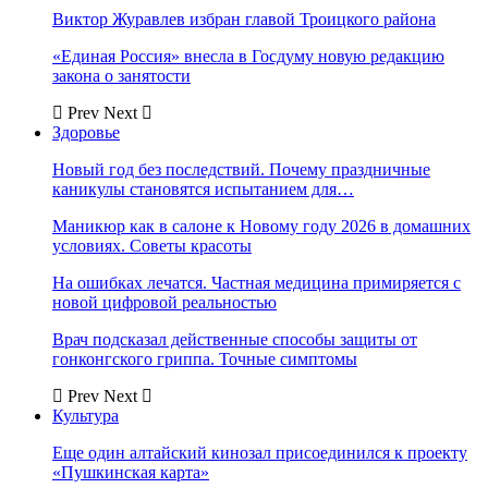
Виктор Журавлев избран главой Троицкого района
«Единая Россия» внесла в Госдуму новую редакцию
закона о занятости
Prev
Next
Здоровье
Новый год без последствий. Почему праздничные
каникулы становятся испытанием для…
Маникюр как в салоне к Новому году 2026 в домашних
условиях. Советы красоты
На ошибках лечатся. Частная медицина примиряется с
новой цифровой реальностью
Врач подсказал действенные способы защиты от
гонконгского гриппа. Точные симптомы
Prev
Next
Культура
Еще один алтайский кинозал присоединился к проекту
«Пушкинская карта»