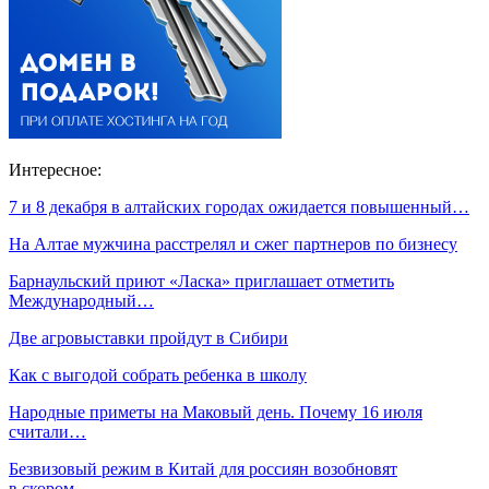
Интересное:
7 и 8 декабря в алтайских городах ожидается повышенный…
На Алтае мужчина расстрелял и сжег партнеров по бизнесу
Барнаульский приют «Ласка» приглашает отметить
Международный…
Две агровыставки пройдут в Сибири
Как с выгодой собрать ребенка в школу
Народные приметы на Маковый день. Почему 16 июля
считали…
Безвизовый режим в Китай для россиян возобновят
в скором…