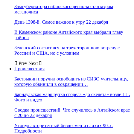
Замгубернатора сибирского региона стал мэром
мегаполиса
День 1398-й. Самое важное к утру 22 декабря
В Каменском районе Алтайского края выбрали главу
района
Зеленский согласился на трехстороннюю встречу с
Россией и США, но с условием
Prev
Next
Происшествия
Бастрыкин поручил освободить из СИЗО учительницу,
которую обвинили в совращении…
Барнаульская маршрутка сгорела «до скелета» возле ТЦ.
Фото и видео
Сводка происшествий. Что случилось в Алтайском крае
с 20 по 22 декабря
Утонул авторитетный бизнесмен из лихих 90-х.
Подробности