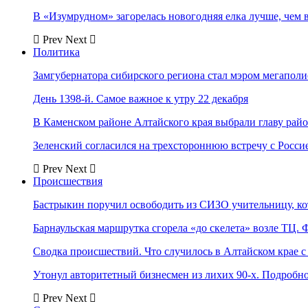
В «Изумрудном» загорелась новогодняя елка лучше, чем 
Prev
Next
Политика
Замгубернатора сибирского региона стал мэром мегаполи
День 1398-й. Самое важное к утру 22 декабря
В Каменском районе Алтайского края выбрали главу рай
Зеленский согласился на трехстороннюю встречу с Росси
Prev
Next
Происшествия
Бастрыкин поручил освободить из СИЗО учительницу, 
Барнаульская маршрутка сгорела «до скелета» возле ТЦ. 
Сводка происшествий. Что случилось в Алтайском крае с 
Утонул авторитетный бизнесмен из лихих 90-х. Подробн
Prev
Next