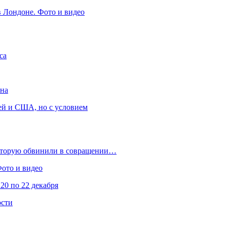
в Лондоне. Фото и видео
са
она
ей и США, но с условием
которую обвинили в совращении…
Фото и видео
20 по 22 декабря
ости