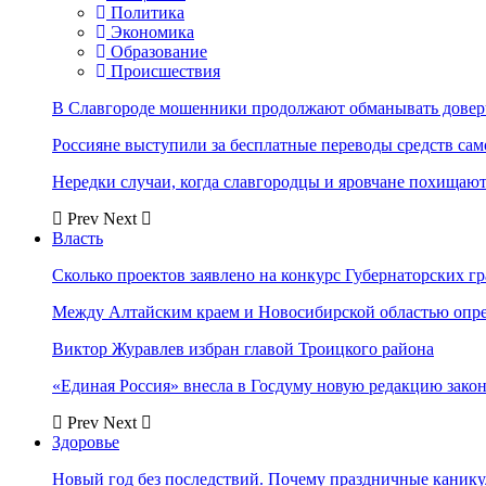
Политика
Экономика
Образование
Происшествия
В Славгороде мошенники продолжают обманывать довер
Россияне выступили за бесплатные переводы средств сам
Нередки случаи, когда славгородцы и яровчане похищают
Prev
Next
Власть
Сколько проектов заявлено на конкурс Губернаторских гр
Между Алтайским краем и Новосибирской областью опр
Виктор Журавлев избран главой Троицкого района
«Единая Россия» внесла в Госдуму новую редакцию закон
Prev
Next
Здоровье
Новый год без последствий. Почему праздничные каник