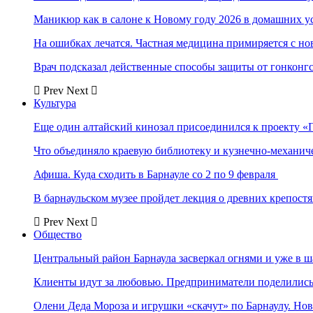
Маникюр как в салоне к Новому году 2026 в домашних у
На ошибках лечатся. Частная медицина примиряется с н
Врач подсказал действенные способы защиты от гонконг
Prev
Next
Культура
Еще один алтайский кинозал присоединился к проекту «
Что объединяло краевую библиотеку и кузнечно-механи
Афиша. Куда сходить в Барнауле со 2 по 9 февраля
В барнаульском музее пройдет лекция о древних крепост
Prev
Next
Общество
Центральный район Барнаула засверкал огнями и уже в ш
Клиенты идут за любовью. Предприниматели поделились 
Олени Деда Мороза и игрушки «скачут» по Барнаулу. Но