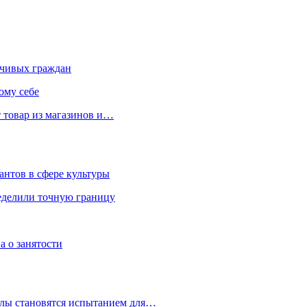
чивых граждан
ому себе
 товар из магазинов и…
антов в сфере культуры
еделили точную границу
а о занятости
улы становятся испытанием для…