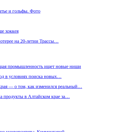
атье и гольфы. Фото
ше хоккея
лотерее на 20-летии Трассы…
ющая промышленность ищет новые ниши
год в условиях поиска новых…
рая — о том, как изменился реальный…
на продукты в Алтайском крае за…
гие университеты. Комментарий…