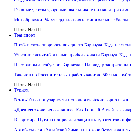
Главные угрозы здоровью школьников: названы три самых
Минобрнауки РФ утвердило новые минимальные баллы Е
Prev
Next
Транспорт
Пробки сковали дороги вечернего Барнаула. Куда не стоит
Утренние девятибалльные пробки сковали Барнаул. Куда н
Пассажиры автобуса из Барнаула в Павлодар застряли на 
Таксисты в России теперь зарабатывают до 500 тыс. рубл
Prev
Next
Туризм
В топ-10 по популярности попали алтайские горнолыжн
«Древняя экология сознания». Как Горный Алтай разгова
Владимира Путина попросили защитить турагентов от ф
Автобусы для «Алтайской Зимовки» скоро будут ждать ту