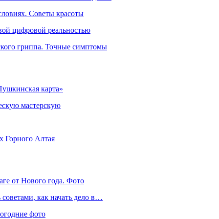
словиях. Советы красоты
овой цифровой реальностью
ского гриппа. Точные симптомы
Пушкинская карта»
ческую мастерскую
ях Горного Алтая
аге от Нового года. Фото
советами, как начать дело в…
вогодние фото