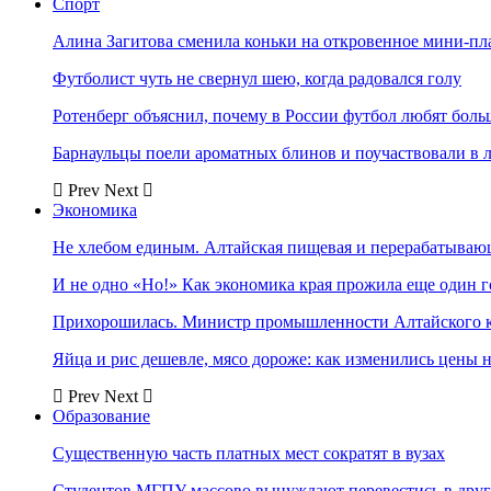
Спорт
Алина Загитова сменила коньки на откровенное мини-пл
Футболист чуть не свернул шею, когда радовался голу
Ротенберг объяснил, почему в России футбол любят боль
Барнаульцы поели ароматных блинов и поучаствовали в 
Prev
Next
Экономика
Не хлебом единым. Алтайская пищевая и перерабатыва
И не одно «Но!» Как экономика края прожила еще один 
Прихорошилась. Министр промышленности Алтайского к
Яйца и рис дешевле, мясо дороже: как изменились цены 
Prev
Next
Образование
Существенную часть платных мест сократят в вузах
Студентов МГПУ массово вынуждают перевестись в дру