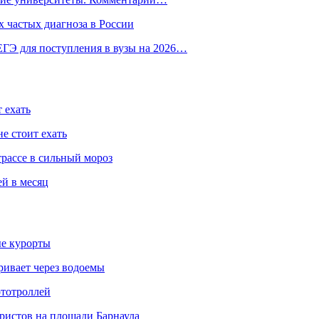
 частых диагноза в России
ГЭ для поступления в вузы на 2026…
 ехать
е стоит ехать
трассе в сильный мороз
ей в месяц
ые курорты
ривает через водоемы
ототроллей
ристов на площади Барнаула