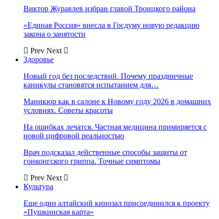
Виктор Журавлев избран главой Троицкого района
«Единая Россия» внесла в Госдуму новую редакцию
закона о занятости
Prev
Next
Здоровье
Новый год без последствий. Почему праздничные
каникулы становятся испытанием для…
Маникюр как в салоне к Новому году 2026 в домашних
условиях. Советы красоты
На ошибках лечатся. Частная медицина примиряется с
новой цифровой реальностью
Врач подсказал действенные способы защиты от
гонконгского гриппа. Точные симптомы
Prev
Next
Культура
Еще один алтайский кинозал присоединился к проекту
«Пушкинская карта»