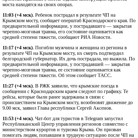
моста находятся на своих опорах.
11:03
(+4 мск)
. Ребенок пострадал в результате ЧП на
Крымском мосту, сообщает оперштаб Краснодарского края. По
предварительной информации, у пострадавшего — закрытая
черепно-мозговая травма, его состояние оценивается как
средней степени тяжести, сообщают РИА Новости.
11:17
(+4 мск)
. Погибли мужчина и женщина из региона в
результате ЧП на Крымском мосту, их смерть подтвердил
белгородский губернатор. Их дочь пострадала, но выжила. По
предварительной информации, у пострадавшей — закрытая
черепно-мозговая травма, ее состояние оценивается как
средней степени тяжести. Об этом сообщает ТАСС.
11:27
(+4 мск)
. В РЖК заявили, что крымские поезда в
сообщении с Краснодарским краем следуют по графику. Те
рейсы, которые были ранее задержаны в связи с
происшествием на Крымском мосту, возобновят движение до
9.00 мск, заявил Глава республики Сергей Аксенов.
11:53
(+4 мск)
. Чат-бот для туристов в Telegram запустил
Республиканский Центр управления регионов совместно с
министерством курортов и туризма Крыма. Он призван
помогать людям, попавшим в трудную ситуацию после ЧП на