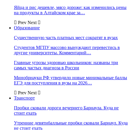
Яйца и рис дешевле, мясо дороже: как изменились цены
на продукты в Алтайском крае за…
Prev
Next
Образование
Существенную часть платных мест сократят в вузах
Студентов МГПУ массово вынуждают перевестись в
другие университеты. Комментарий…
Главные угрозы здоровью школьников: названы три
самых частых диагноза в России
Минобрнауки РФ утвердило новые минимальные баллы
ЕГЭ для поступления в вузы на 2026…
Prev
Next
Транспорт
Пробки сковали дороги вечернего Барнаула. Куда не
стоит ехать
Утренние девятибалльные пробки сковали Барнаул. Куда
не стоит ехать