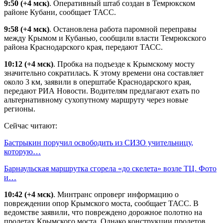
9:50
(+4 мск)
. Оперативный штаб создан в Темрюкском
районе Кубани, сообщает ТАСС.
9:58
(+4 мск)
. Остановлена работа паромной переправы
между Крымом и Кубанью, сообщили власти Темрюкского
района Краснодарского края, передают ТАСС.
10:12 (+4 мск)
. Пробка на подъезде к Крымскому мосту
значительно сократилась. К этому времени она составляет
около 3 км, заявили в оперштабе Краснодарского края,
передают РИА Новости. Водителям предлагают ехать по
альтернативному сухопутному маршруту через новые
регионы.
Сейчас читают:
Бастрыкин поручил освободить из СИЗО учительницу,
которую…
Барнаульская маршрутка сгорела «до скелета» возле ТЦ. Фото
и…
10:42
(+4 мск)
. Минтранс опроверг информацию о
повреждении опор Крымского моста, сообщает ТАСС. В
ведомстве заявили, что повреждено дорожное полотно на
пролетах Крымского моста. Однако конструкции пролетов