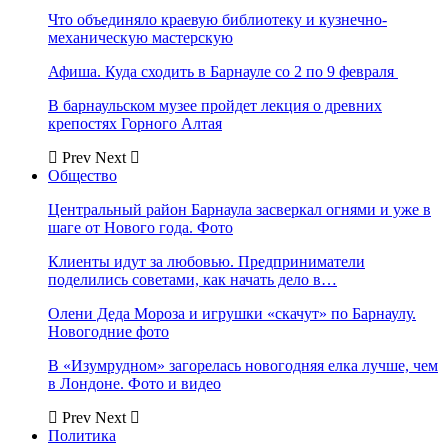
Что объединяло краевую библиотеку и кузнечно-
механическую мастерскую
Афиша. Куда сходить в Барнауле со 2 по 9 февраля
В барнаульском музее пройдет лекция о древних
крепостях Горного Алтая
Prev
Next
Общество
Центральный район Барнаула засверкал огнями и уже в
шаге от Нового года. Фото
Клиенты идут за любовью. Предприниматели
поделились советами, как начать дело в…
Олени Деда Мороза и игрушки «скачут» по Барнаулу.
Новогодние фото
В «Изумрудном» загорелась новогодняя елка лучше, чем
в Лондоне. Фото и видео
Prev
Next
Политика