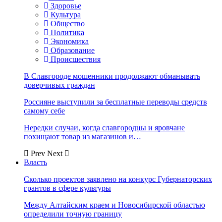
Здоровье
Культура
Общество
Политика
Экономика
Образование
Происшествия
В Славгороде мошенники продолжают обманывать
доверчивых граждан
Россияне выступили за бесплатные переводы средств
самому себе
Нередки случаи, когда славгородцы и яровчане
похищают товар из магазинов и…
Prev
Next
Власть
Сколько проектов заявлено на конкурс Губернаторских
грантов в сфере культуры
Между Алтайским краем и Новосибирской областью
определили точную границу