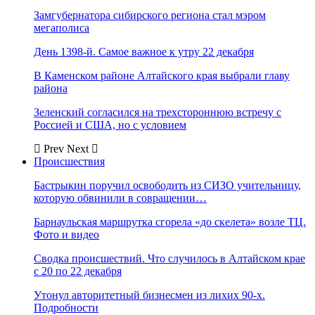
Замгубернатора сибирского региона стал мэром
мегаполиса
День 1398-й. Самое важное к утру 22 декабря
В Каменском районе Алтайского края выбрали главу
района
Зеленский согласился на трехстороннюю встречу с
Россией и США, но с условием
Prev
Next
Происшествия
Бастрыкин поручил освободить из СИЗО учительницу,
которую обвинили в совращении…
Барнаульская маршрутка сгорела «до скелета» возле ТЦ.
Фото и видео
Сводка происшествий. Что случилось в Алтайском крае
с 20 по 22 декабря
Утонул авторитетный бизнесмен из лихих 90-х.
Подробности