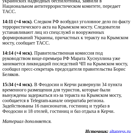
украинских надводных беспилотника, заявили в
Национальном антитеррористическом комитете, передает
ТАСС.
14:11
(+4 мск)
. Следком РФ возбудил уголовное дело по факту
террористического акта на Крымском мосту. Следователи
устанавливают лиц из спецслужб и вооруженных
формирований Украины, причастных к теракту на Крымском
мосту, сообщает ТАСС.
14:14
(+4 мск)
. Правительственная комиссия под
руководством вице-премьера РФ Марата Хуснуллина уже
занимается ликвидаций последствий ЧП на Крымском мосту,
сообщил пресс-секретарь председателя правительства Борис
Беляков.
15:34
(+4 мск)
. В Феодосии и Керчи развернули 34 пункта
временного размещения для туристов, которые были
вынуждены задержаться из-за теракта на Крымском мосту,
сообщается в Telegram-канале оперштаба региона.
Задействованы 16 пансионатов, гостиниц и турбаз в
Феодосии и 18 отелей, гостиниц и баз отдыха в Керчи.
Материал дополняется.
Источник:
altapress.ru