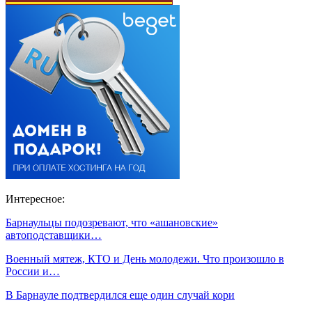
Интересное:
Барнаульцы подозревают, что «ашановские»
автоподставщики…
Военный мятеж, КТО и День молодежи. Что произошло в
России и…
В Барнауле подтвердился еще один случай кори