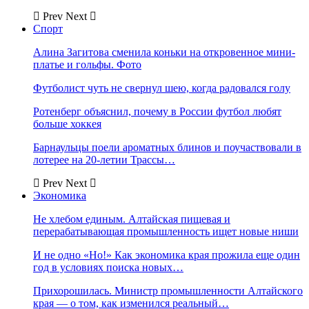
Prev
Next
Спорт
Алина Загитова сменила коньки на откровенное мини-
платье и гольфы. Фото
Футболист чуть не свернул шею, когда радовался голу
Ротенберг объяснил, почему в России футбол любят
больше хоккея
Барнаульцы поели ароматных блинов и поучаствовали в
лотерее на 20-летии Трассы…
Prev
Next
Экономика
Не хлебом единым. Алтайская пищевая и
перерабатывающая промышленность ищет новые ниши
И не одно «Но!» Как экономика края прожила еще один
год в условиях поиска новых…
Прихорошилась. Министр промышленности Алтайского
края — о том, как изменился реальный…