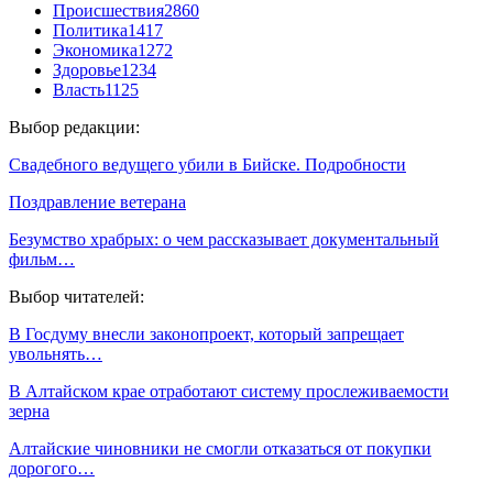
Происшествия
2860
Политика
1417
Экономика
1272
Здоровье
1234
Власть
1125
Выбор редакции:
Свадебного ведущего убили в Бийске. Подробности
Поздравление ветерана
Безумство храбрых: о чем рассказывает документальный
фильм…
Выбор читателей:
В Госдуму внесли законопроект, который запрещает
увольнять…
В Алтайском крае отработают систему прослеживаемости
зерна
Алтайские чиновники не смогли отказаться от покупки
дорогого…