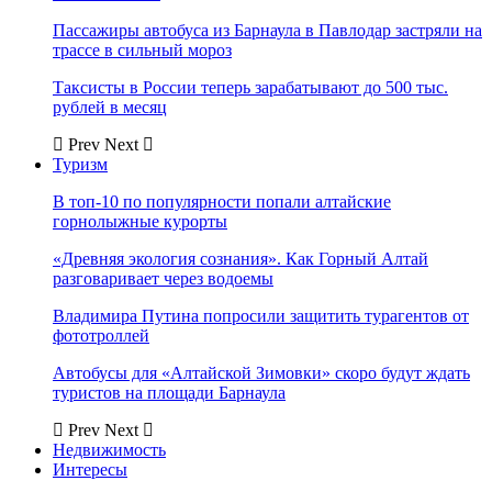
Пассажиры автобуса из Барнаула в Павлодар застряли на
трассе в сильный мороз
Таксисты в России теперь зарабатывают до 500 тыс.
рублей в месяц
Prev
Next
Туризм
В топ-10 по популярности попали алтайские
горнолыжные курорты
«Древняя экология сознания». Как Горный Алтай
разговаривает через водоемы
Владимира Путина попросили защитить турагентов от
фототроллей
Автобусы для «Алтайской Зимовки» скоро будут ждать
туристов на площади Барнаула
Prev
Next
Недвижимость
Интересы