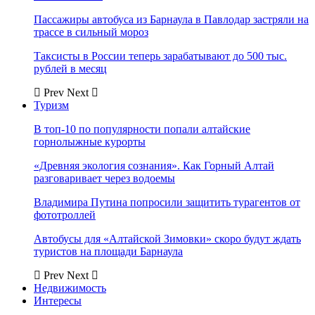
Пассажиры автобуса из Барнаула в Павлодар застряли на
трассе в сильный мороз
Таксисты в России теперь зарабатывают до 500 тыс.
рублей в месяц
Prev
Next
Туризм
В топ-10 по популярности попали алтайские
горнолыжные курорты
«Древняя экология сознания». Как Горный Алтай
разговаривает через водоемы
Владимира Путина попросили защитить турагентов от
фототроллей
Автобусы для «Алтайской Зимовки» скоро будут ждать
туристов на площади Барнаула
Prev
Next
Недвижимость
Интересы