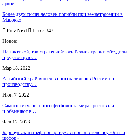
аркой…
Более двух тысяч человек погибли при землетрясении в
Марокко
Prev
Next
1 из 2 347
Новое:
Не тактикой, так стратегией: алтайские аграрии обсудили
предстоящую…
Мар 18, 2022
Алтайский край вошел в список лидеров России по
производству…
Июн 7, 2022
Самого титулованного футболиста мира арестовали
и обвиняют в …
Фев 12, 2023
Барнаульский шеф-повар поучаствовал в телешоу «Битва
шефов»