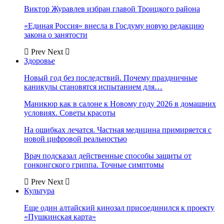
Виктор Журавлев избран главой Троицкого района
«Единая Россия» внесла в Госдуму новую редакцию
закона о занятости
Prev
Next
Здоровье
Новый год без последствий. Почему праздничные
каникулы становятся испытанием для…
Маникюр как в салоне к Новому году 2026 в домашних
условиях. Советы красоты
На ошибках лечатся. Частная медицина примиряется с
новой цифровой реальностью
Врач подсказал действенные способы защиты от
гонконгского гриппа. Точные симптомы
Prev
Next
Культура
Еще один алтайский кинозал присоединился к проекту
«Пушкинская карта»