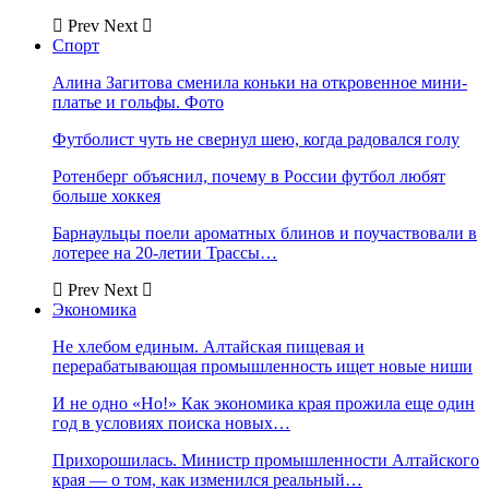
Prev
Next
Спорт
Алина Загитова сменила коньки на откровенное мини-
платье и гольфы. Фото
Футболист чуть не свернул шею, когда радовался голу
Ротенберг объяснил, почему в России футбол любят
больше хоккея
Барнаульцы поели ароматных блинов и поучаствовали в
лотерее на 20-летии Трассы…
Prev
Next
Экономика
Не хлебом единым. Алтайская пищевая и
перерабатывающая промышленность ищет новые ниши
И не одно «Но!» Как экономика края прожила еще один
год в условиях поиска новых…
Прихорошилась. Министр промышленности Алтайского
края — о том, как изменился реальный…