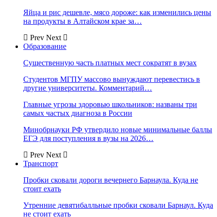
Яйца и рис дешевле, мясо дороже: как изменились цены
на продукты в Алтайском крае за…
Prev
Next
Образование
Существенную часть платных мест сократят в вузах
Студентов МГПУ массово вынуждают перевестись в
другие университеты. Комментарий…
Главные угрозы здоровью школьников: названы три
самых частых диагноза в России
Минобрнауки РФ утвердило новые минимальные баллы
ЕГЭ для поступления в вузы на 2026…
Prev
Next
Транспорт
Пробки сковали дороги вечернего Барнаула. Куда не
стоит ехать
Утренние девятибалльные пробки сковали Барнаул. Куда
не стоит ехать