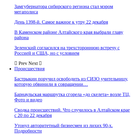
Замгубернатора сибирского региона стал мэром
мегаполиса
День 1398-й. Самое важное к утру 22 декабря
В Каменском районе Алтайского края выбрали главу
района
Зеленский согласился на трехстороннюю встречу с
Россией и США, но с условием
Prev
Next
Происшествия
Бастрыкин поручил освободить из СИЗО учительницу,
которую обвинили в совращении…
Барнаульская маршрутка сгорела «до скелета» возле ТЦ.
Фото и видео
Сводка происшествий. Что случилось в Алтайском крае
с 20 по 22 декабря
Утонул авторитетный бизнесмен из лихих 90-х.
Подробности