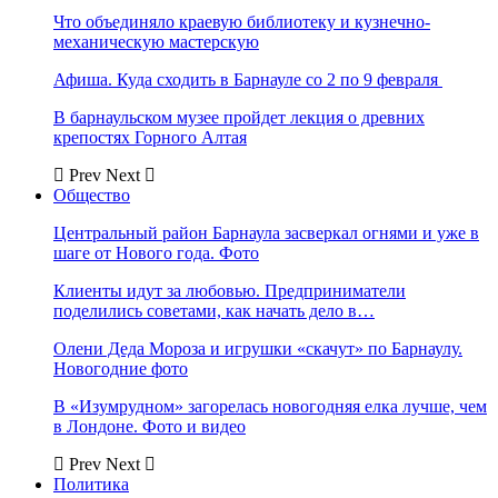
Что объединяло краевую библиотеку и кузнечно-
механическую мастерскую
Афиша. Куда сходить в Барнауле со 2 по 9 февраля
В барнаульском музее пройдет лекция о древних
крепостях Горного Алтая
Prev
Next
Общество
Центральный район Барнаула засверкал огнями и уже в
шаге от Нового года. Фото
Клиенты идут за любовью. Предприниматели
поделились советами, как начать дело в…
Олени Деда Мороза и игрушки «скачут» по Барнаулу.
Новогодние фото
В «Изумрудном» загорелась новогодняя елка лучше, чем
в Лондоне. Фото и видео
Prev
Next
Политика