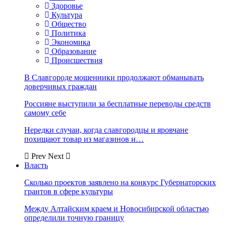
Здоровье
Культура
Общество
Политика
Экономика
Образование
Происшествия
В Славгороде мошенники продолжают обманывать
доверчивых граждан
Россияне выступили за бесплатные переводы средств
самому себе
Нередки случаи, когда славгородцы и яровчане
похищают товар из магазинов и…
Prev
Next
Власть
Сколько проектов заявлено на конкурс Губернаторских
грантов в сфере культуры
Между Алтайским краем и Новосибирской областью
определили точную границу