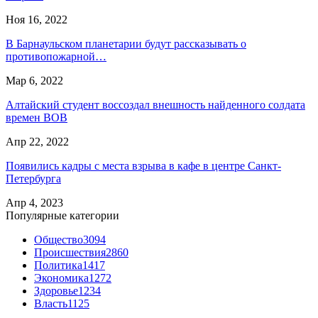
Ноя 16, 2022
В Барнаульском планетарии будут рассказывать о
противопожарной…
Мар 6, 2022
Алтайский студент воссоздал внешность найденного солдата
времен ВОВ
Апр 22, 2022
Появились кадры с места взрыва в кафе в центре Санкт-
Петербурга
Апр 4, 2023
Популярные категории
Общество
3094
Происшествия
2860
Политика
1417
Экономика
1272
Здоровье
1234
Власть
1125