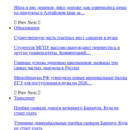
Яйца и рис дешевле, мясо дороже: как изменились цены
на продукты в Алтайском крае за…
Prev
Next
Образование
Существенную часть платных мест сократят в вузах
Студентов МГПУ массово вынуждают перевестись в
другие университеты. Комментарий…
Главные угрозы здоровью школьников: названы три
самых частых диагноза в России
Минобрнауки РФ утвердило новые минимальные баллы
ЕГЭ для поступления в вузы на 2026…
Prev
Next
Транспорт
Пробки сковали дороги вечернего Барнаула. Куда не
стоит ехать
Утренние девятибалльные пробки сковали Барнаул. Куда
не стоит ехать