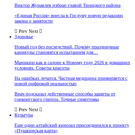
Виктор Журавлев избран главой Троицкого района
«Единая Россия» внесла в Госдуму новую редакцию
закона о занятости
Prev
Next
Здоровье
Новый год без последствий. Почему праздничные
каникулы становятся испытанием для…
Маникюр как в салоне к Новому году 2026 в домашних
условиях. Советы красоты
На ошибках лечатся. Частная медицина примиряется с
новой цифровой реальностью
Врач подсказал действенные способы защиты от
гонконгского гриппа. Точные симптомы
Prev
Next
Культура
Еще один алтайский кинозал присоединился к проекту
«Пушкинская карта»