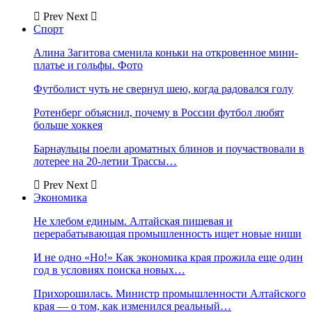
Prev
Next
Спорт
Алина Загитова сменила коньки на откровенное мини-
платье и гольфы. Фото
Футболист чуть не свернул шею, когда радовался голу
Ротенберг объяснил, почему в России футбол любят
больше хоккея
Барнаульцы поели ароматных блинов и поучаствовали в
лотерее на 20-летии Трассы…
Prev
Next
Экономика
Не хлебом единым. Алтайская пищевая и
перерабатывающая промышленность ищет новые ниши
И не одно «Но!» Как экономика края прожила еще один
год в условиях поиска новых…
Прихорошилась. Министр промышленности Алтайского
края — о том, как изменился реальный…