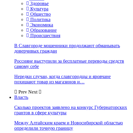
Здоровье
Культура
Общество
Политика
Экономика
Образование
Происшествия
В Славгороде мошенники продолжают обманывать
доверчивых граждан
Россияне выступили за бесплатные переводы средств
самому себе
Нередки случаи, когда славгородцы и яровчане
похищают товар из магазинов и…
Prev
Next
Власть
Сколько проектов заявлено на конкурс Губернаторских
грантов в сфере культуры
Между Алтайским краем и Новосибирской областью
определили точную границу