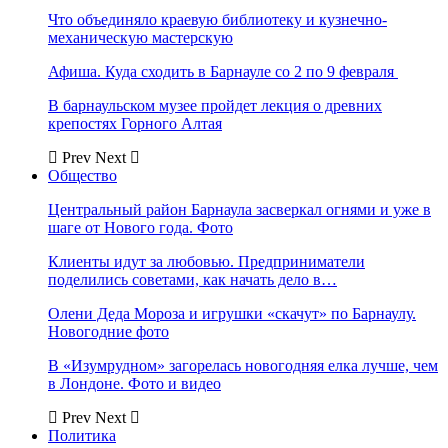
Что объединяло краевую библиотеку и кузнечно-
механическую мастерскую
Афиша. Куда сходить в Барнауле со 2 по 9 февраля
В барнаульском музее пройдет лекция о древних
крепостях Горного Алтая
Prev
Next
Общество
Центральный район Барнаула засверкал огнями и уже в
шаге от Нового года. Фото
Клиенты идут за любовью. Предприниматели
поделились советами, как начать дело в…
Олени Деда Мороза и игрушки «скачут» по Барнаулу.
Новогодние фото
В «Изумрудном» загорелась новогодняя елка лучше, чем
в Лондоне. Фото и видео
Prev
Next
Политика