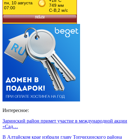
Интересное:
Заринский район примет участие в международной акции
«Сад…
В Алтайском крае избрали главу Топчихинского района