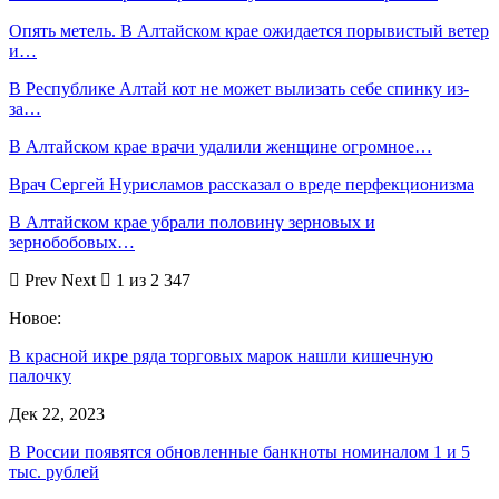
Опять метель. В Алтайском крае ожидается порывистый ветер
и…
В Республике Алтай кот не может вылизать себе спинку из-
за…
В Алтайском крае врачи удалили женщине огромное…
Врач Сергей Нурисламов рассказал о вреде перфекционизма
В Алтайском крае убрали половину зерновых и
зернобобовых…
Prev
Next
1 из 2 347
Новое:
В красной икре ряда торговых марок нашли кишечную
палочку
Дек 22, 2023
В России появятся обновленные банкноты номиналом 1 и 5
тыс. рублей