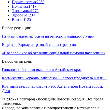
Происшествия
2860
Политика
1417
Экономика
1272
Здоровье
1234
Власть
1125
Выбор редакции:
Пьяный барнаулец уснул на рельсах и лишился ступни
В центре Барнаула трамвай сошел с рельсов
«Правовой час об оказании социальной помощи населению»
Выбор читателей:
Гонконгский грипп выявили в Алтайском крае
Космический корабль. Mitsubishi Outlander продают за 4 млн…
Крупный звездопад озарит небо Алтая перед Новым годом.
Дата
© 2026 - Славгород - последние новости сегодня. Все права
защищены.
Свободное копирование и распространение материалов с