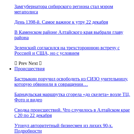
Замгубернатора сибирского региона стал мэром
мегаполиса
День 1398-й. Самое важное к утру 22 декабря
В Каменском районе Алтайского края выбрали главу
района
Зеленский согласился на трехстороннюю встречу с
Россией и США, но с условием
Prev
Next
Происшествия
Бастрыкин поручил освободить из СИЗО учительницу,
которую обвинили в совращении…
Барнаульская маршрутка сгорела «до скелета» возле ТЦ.
Фото и видео
Сводка происшествий. Что случилось в Алтайском крае
с 20 по 22 декабря
Утонул авторитетный бизнесмен из лихих 90-х.
Подробности