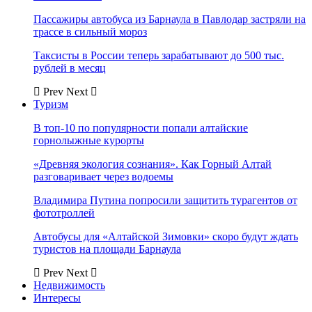
Пассажиры автобуса из Барнаула в Павлодар застряли на
трассе в сильный мороз
Таксисты в России теперь зарабатывают до 500 тыс.
рублей в месяц
Prev
Next
Туризм
В топ-10 по популярности попали алтайские
горнолыжные курорты
«Древняя экология сознания». Как Горный Алтай
разговаривает через водоемы
Владимира Путина попросили защитить турагентов от
фототроллей
Автобусы для «Алтайской Зимовки» скоро будут ждать
туристов на площади Барнаула
Prev
Next
Недвижимость
Интересы