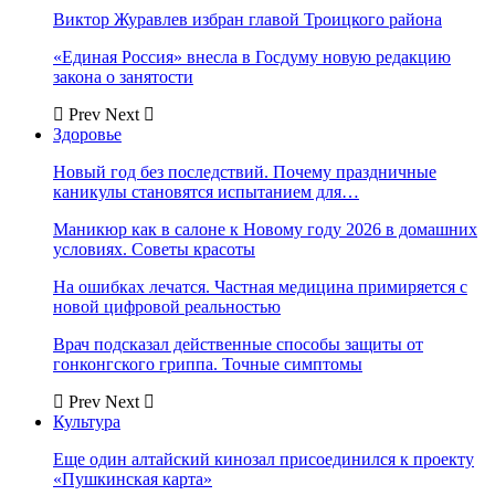
Виктор Журавлев избран главой Троицкого района
«Единая Россия» внесла в Госдуму новую редакцию
закона о занятости
Prev
Next
Здоровье
Новый год без последствий. Почему праздничные
каникулы становятся испытанием для…
Маникюр как в салоне к Новому году 2026 в домашних
условиях. Советы красоты
На ошибках лечатся. Частная медицина примиряется с
новой цифровой реальностью
Врач подсказал действенные способы защиты от
гонконгского гриппа. Точные симптомы
Prev
Next
Культура
Еще один алтайский кинозал присоединился к проекту
«Пушкинская карта»