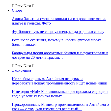
Prev
Next
Спорт
Алина Загитова сменила коньки на откровенное мини-
платье и гольфы. Фото
Футболист чуть не свернул шею, когда радовался голу
Ротенберг объяснил, почему в России футбол любят
больше хоккея
Барнаульцы поели ароматных блинов и поучаствовали в
лотерее на 20-летии Трассы…
Prev
Next
Экономика
Не хлебом единым. Алтайская пищевая и
перерабатывающая промышленность ищет новые ниши
И не одно «Но!» Как экономика края прожила еще один
год в условиях поиска новых…
Прихорошилась. Министр промышленности Алтайского
края — о том, как изменился реальный…