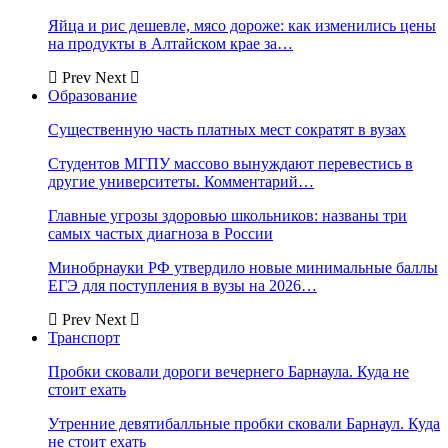
Яйца и рис дешевле, мясо дороже: как изменились цены
на продукты в Алтайском крае за…
Prev
Next
Образование
Существенную часть платных мест сократят в вузах
Студентов МГПУ массово вынуждают перевестись в
другие университеты. Комментарий…
Главные угрозы здоровью школьников: названы три
самых частых диагноза в России
Минобрнауки РФ утвердило новые минимальные баллы
ЕГЭ для поступления в вузы на 2026…
Prev
Next
Транспорт
Пробки сковали дороги вечернего Барнаула. Куда не
стоит ехать
Утренние девятибалльные пробки сковали Барнаул. Куда
не стоит ехать