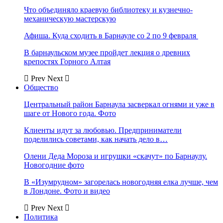
Что объединяло краевую библиотеку и кузнечно-
механическую мастерскую
Афиша. Куда сходить в Барнауле со 2 по 9 февраля
В барнаульском музее пройдет лекция о древних
крепостях Горного Алтая
Prev
Next
Общество
Центральный район Барнаула засверкал огнями и уже в
шаге от Нового года. Фото
Клиенты идут за любовью. Предприниматели
поделились советами, как начать дело в…
Олени Деда Мороза и игрушки «скачут» по Барнаулу.
Новогодние фото
В «Изумрудном» загорелась новогодняя елка лучше, чем
в Лондоне. Фото и видео
Prev
Next
Политика