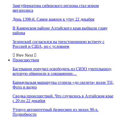
Замгубернатора сибирского региона стал мэром
мегаполиса
День 1398-й. Самое важное к утру 22 декабря
В Каменском районе Алтайского края выбрали главу
района
Зеленский согласился на трехстороннюю встречу с
Россией и США, но с условием
Prev
Next
Происшествия
Бастрыкин поручил освободить из СИЗО учительницу,
которую обвинили в совращении…
Барнаульская маршрутка сгорела «до скелета» возле ТЦ.
Фото и видео
Сводка происшествий. Что случилось в Алтайском крае
с 20 по 22 декабря
Утонул авторитетный бизнесмен из лихих 90-х.
Подробности