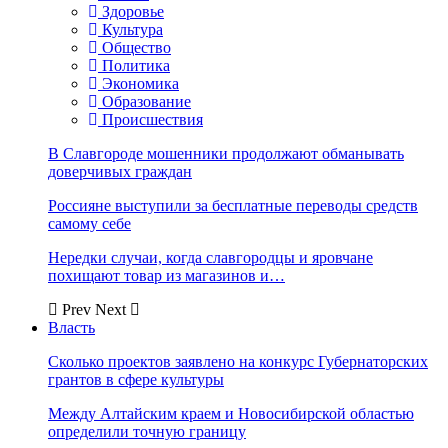
Здоровье
Культура
Общество
Политика
Экономика
Образование
Происшествия
В Славгороде мошенники продолжают обманывать
доверчивых граждан
Россияне выступили за бесплатные переводы средств
самому себе
Нередки случаи, когда славгородцы и яровчане
похищают товар из магазинов и…
Prev
Next
Власть
Сколько проектов заявлено на конкурс Губернаторских
грантов в сфере культуры
Между Алтайским краем и Новосибирской областью
определили точную границу