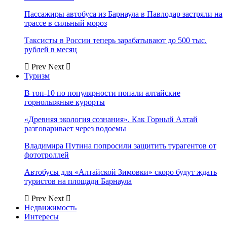
Пассажиры автобуса из Барнаула в Павлодар застряли на
трассе в сильный мороз
Таксисты в России теперь зарабатывают до 500 тыс.
рублей в месяц
Prev
Next
Туризм
В топ-10 по популярности попали алтайские
горнолыжные курорты
«Древняя экология сознания». Как Горный Алтай
разговаривает через водоемы
Владимира Путина попросили защитить турагентов от
фототроллей
Автобусы для «Алтайской Зимовки» скоро будут ждать
туристов на площади Барнаула
Prev
Next
Недвижимость
Интересы