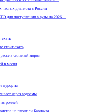
 частых диагноза в России
ГЭ для поступления в вузы на 2026…
 ехать
е стоит ехать
трассе в сильный мороз
ей в месяц
ые курорты
ривает через водоемы
ототроллей
ристов на площади Барнаула