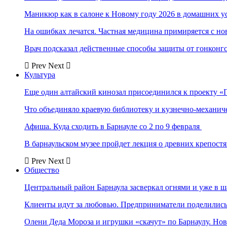
Маникюр как в салоне к Новому году 2026 в домашних у
На ошибках лечатся. Частная медицина примиряется с н
Врач подсказал действенные способы защиты от гонконг
Prev
Next
Культура
Еще один алтайский кинозал присоединился к проекту «
Что объединяло краевую библиотеку и кузнечно-механи
Афиша. Куда сходить в Барнауле со 2 по 9 февраля
В барнаульском музее пройдет лекция о древних крепост
Prev
Next
Общество
Центральный район Барнаула засверкал огнями и уже в ш
Клиенты идут за любовью. Предприниматели поделились 
Олени Деда Мороза и игрушки «скачут» по Барнаулу. Но