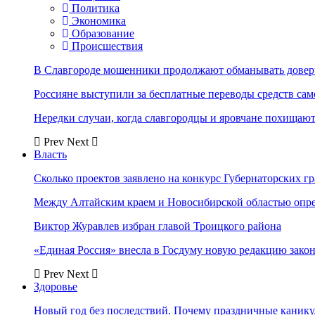
Политика
Экономика
Образование
Происшествия
В Славгороде мошенники продолжают обманывать довер
Россияне выступили за бесплатные переводы средств сам
Нередки случаи, когда славгородцы и яровчане похищают
Prev
Next
Власть
Сколько проектов заявлено на конкурс Губернаторских гр
Между Алтайским краем и Новосибирской областью опр
Виктор Журавлев избран главой Троицкого района
«Единая Россия» внесла в Госдуму новую редакцию закон
Prev
Next
Здоровье
Новый год без последствий. Почему праздничные каник