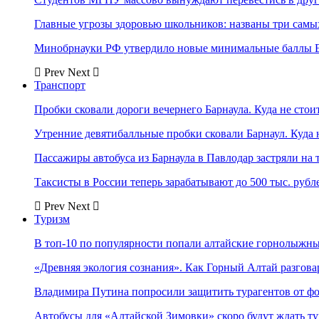
Главные угрозы здоровью школьников: названы три самых
Минобрнауки РФ утвердило новые минимальные баллы Е
Prev
Next
Транспорт
Пробки сковали дороги вечернего Барнаула. Куда не стоит
Утренние девятибалльные пробки сковали Барнаул. Куда н
Пассажиры автобуса из Барнаула в Павлодар застряли на 
Таксисты в России теперь зарабатывают до 500 тыс. рубл
Prev
Next
Туризм
В топ-10 по популярности попали алтайские горнолыжн
«Древняя экология сознания». Как Горный Алтай разгова
Владимира Путина попросили защитить турагентов от ф
Автобусы для «Алтайской Зимовки» скоро будут ждать ту