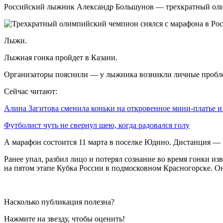
Российский лыжник Александр Большунов — трехкратный олим
Лыжи.
Лыжная гонка пройдет в Казани.
Организаторы пояснили — у лыжника возникли личные проблем
Сейчас читают:
Алина Загитова сменила коньки на откровенное мини-платье 
Футболист чуть не свернул шею, когда радовался голу
А марафон состоится 11 марта в поселке Юдино. Дистанция — 
Ранее упал, разбил лицо и потерял сознание во время гонки 
на пятом этапе Кубка России в подмосковном Красногорске. Он
Насколько публикация полезна?
Нажмите на звезду, чтобы оценить!