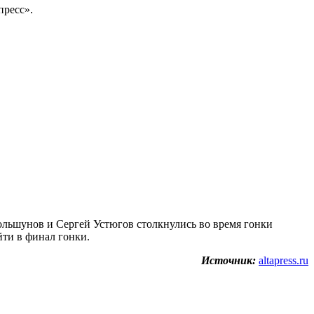
ресс».
ольшунов и Сергей Устюгов столкнулись во время гонки
йти в финал гонки.
Источник:
altapress.ru