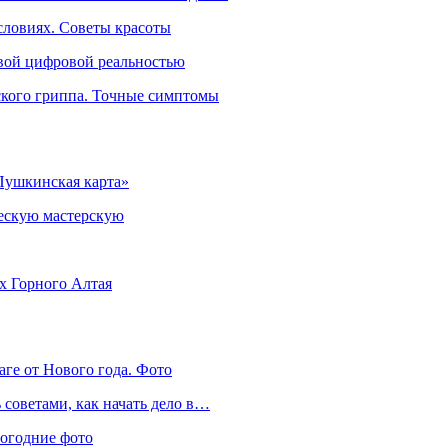
словиях. Советы красоты
овой цифровой реальностью
ского гриппа. Точные симптомы
Пушкинская карта»
ческую мастерскую
ях Горного Алтая
аге от Нового года. Фото
советами, как начать дело в…
вогодние фото