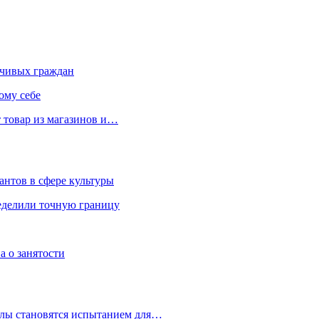
чивых граждан
ому себе
 товар из магазинов и…
антов в сфере культуры
еделили точную границу
а о занятости
улы становятся испытанием для…