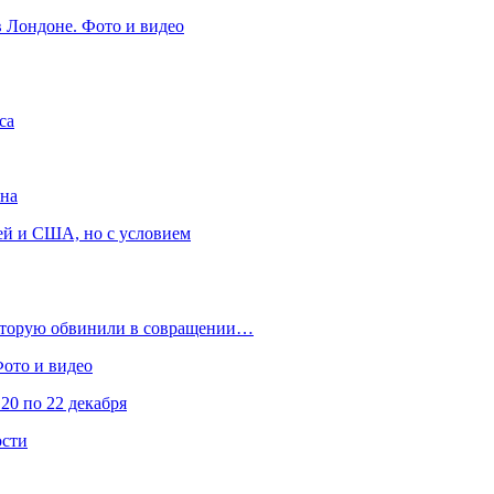
в Лондоне. Фото и видео
са
она
ей и США, но с условием
которую обвинили в совращении…
Фото и видео
20 по 22 декабря
ости