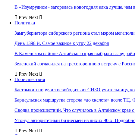
В «Изумрудном» загорелась новогодняя елка лучше, чем 
Prev
Next
Политика
Замгубернатора сибирского региона стал мэром мегаполи
День 1398-й. Самое важное к утру 22 декабря
В Каменском районе Алтайского края выбрали главу рай
Зеленский согласился на трехстороннюю встречу с Росси
Prev
Next
Происшествия
Бастрыкин поручил освободить из СИЗО учительницу, 
Барнаульская маршрутка сгорела «до скелета» возле ТЦ. 
Сводка происшествий. Что случилось в Алтайском крае с 
Утонул авторитетный бизнесмен из лихих 90-х. Подробн
Prev
Next