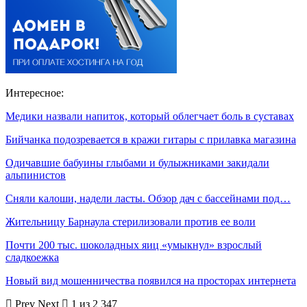
Интересное:
Медики назвали напиток, который облегчает боль в суставах
Бийчанка подозревается в кражи гитары с прилавка магазина
Одичавшие бабуины глыбами и булыжниками закидали
альпинистов
Сняли калоши, надели ласты. Обзор дач с бассейнами под…
Жительницу Барнаула стерилизовали против ее воли
Почти 200 тыс. шоколадных яиц «умыкнул» взрослый
сладкоежка
Новый вид мошенничества появился на просторах интернета
Prev
Next
1 из 2 347