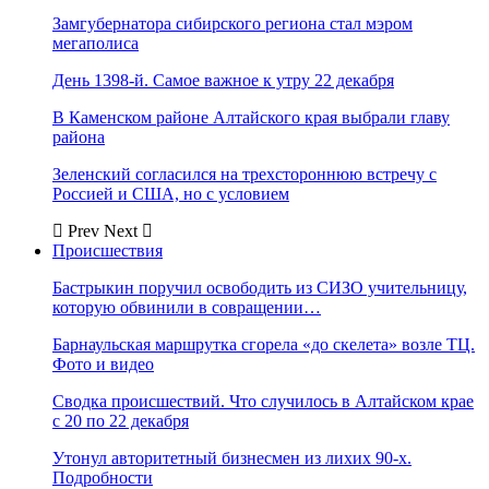
Замгубернатора сибирского региона стал мэром
мегаполиса
День 1398-й. Самое важное к утру 22 декабря
В Каменском районе Алтайского края выбрали главу
района
Зеленский согласился на трехстороннюю встречу с
Россией и США, но с условием
Prev
Next
Происшествия
Бастрыкин поручил освободить из СИЗО учительницу,
которую обвинили в совращении…
Барнаульская маршрутка сгорела «до скелета» возле ТЦ.
Фото и видео
Сводка происшествий. Что случилось в Алтайском крае
с 20 по 22 декабря
Утонул авторитетный бизнесмен из лихих 90-х.
Подробности