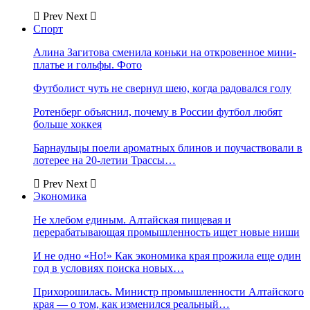
Prev
Next
Спорт
Алина Загитова сменила коньки на откровенное мини-
платье и гольфы. Фото
Футболист чуть не свернул шею, когда радовался голу
Ротенберг объяснил, почему в России футбол любят
больше хоккея
Барнаульцы поели ароматных блинов и поучаствовали в
лотерее на 20-летии Трассы…
Prev
Next
Экономика
Не хлебом единым. Алтайская пищевая и
перерабатывающая промышленность ищет новые ниши
И не одно «Но!» Как экономика края прожила еще один
год в условиях поиска новых…
Прихорошилась. Министр промышленности Алтайского
края — о том, как изменился реальный…