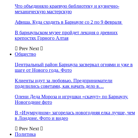
Что объединяло краевую библиотеку и кузнечно-
механическую мастерскую
Афиша. Куда сходить в Барнауле со 2 по 9 февраля
В барнаульском музее пройдет лекция о древних
крепостях Горного Алтая
Prev
Next
Общество
Центральный район Барнаула засверкал огнями и уже в
шаге от Нового года. Фото
Клиенты идут за любовью. Предприниматели
поделились советами, как начать дело в…
Олени Деда Мороза и игрушки «скачут» по Барнаулу.
Новогодние фото
В «Изумрудном» загорелась новогодняя елка лучше, чем
в Лондоне. Фото и видео
Prev
Next
Политика