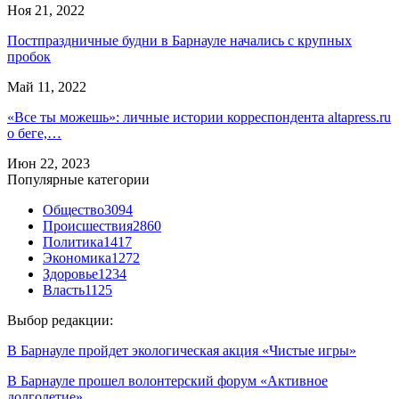
Ноя 21, 2022
Постпраздничные будни в Барнауле начались с крупных
пробок
Май 11, 2022
«Все ты можешь»: личные истории корреспондента altapress.ru
о беге,…
Июн 22, 2023
Популярные категории
Общество
3094
Происшествия
2860
Политика
1417
Экономика
1272
Здоровье
1234
Власть
1125
Выбор редакции:
В Барнауле пройдет экологическая акция «Чистые игры»
В Барнауле прошел волонтерский форум «Активное
долголетие»