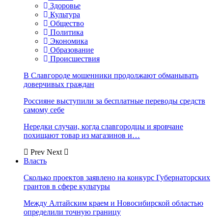
Здоровье
Культура
Общество
Политика
Экономика
Образование
Происшествия
В Славгороде мошенники продолжают обманывать
доверчивых граждан
Россияне выступили за бесплатные переводы средств
самому себе
Нередки случаи, когда славгородцы и яровчане
похищают товар из магазинов и…
Prev
Next
Власть
Сколько проектов заявлено на конкурс Губернаторских
грантов в сфере культуры
Между Алтайским краем и Новосибирской областью
определили точную границу