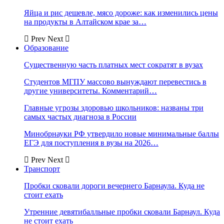
Яйца и рис дешевле, мясо дороже: как изменились цены
на продукты в Алтайском крае за…
Prev
Next
Образование
Существенную часть платных мест сократят в вузах
Студентов МГПУ массово вынуждают перевестись в
другие университеты. Комментарий…
Главные угрозы здоровью школьников: названы три
самых частых диагноза в России
Минобрнауки РФ утвердило новые минимальные баллы
ЕГЭ для поступления в вузы на 2026…
Prev
Next
Транспорт
Пробки сковали дороги вечернего Барнаула. Куда не
стоит ехать
Утренние девятибалльные пробки сковали Барнаул. Куда
не стоит ехать