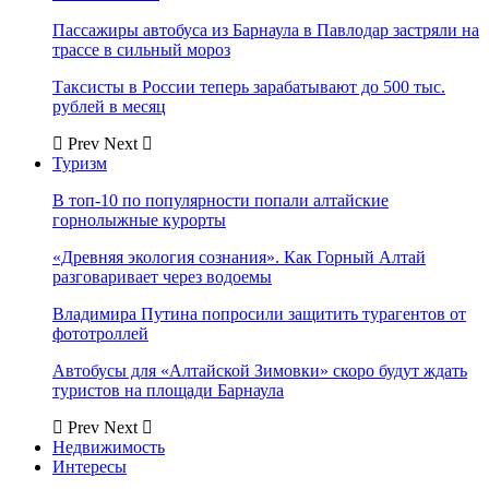
Пассажиры автобуса из Барнаула в Павлодар застряли на
трассе в сильный мороз
Таксисты в России теперь зарабатывают до 500 тыс.
рублей в месяц
Prev
Next
Туризм
В топ-10 по популярности попали алтайские
горнолыжные курорты
«Древняя экология сознания». Как Горный Алтай
разговаривает через водоемы
Владимира Путина попросили защитить турагентов от
фототроллей
Автобусы для «Алтайской Зимовки» скоро будут ждать
туристов на площади Барнаула
Prev
Next
Недвижимость
Интересы