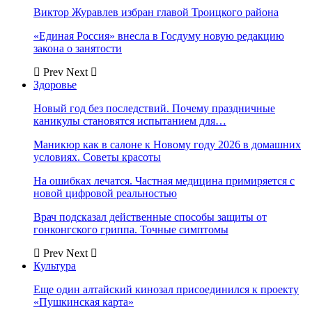
Виктор Журавлев избран главой Троицкого района
«Единая Россия» внесла в Госдуму новую редакцию
закона о занятости
Prev
Next
Здоровье
Новый год без последствий. Почему праздничные
каникулы становятся испытанием для…
Маникюр как в салоне к Новому году 2026 в домашних
условиях. Советы красоты
На ошибках лечатся. Частная медицина примиряется с
новой цифровой реальностью
Врач подсказал действенные способы защиты от
гонконгского гриппа. Точные симптомы
Prev
Next
Культура
Еще один алтайский кинозал присоединился к проекту
«Пушкинская карта»