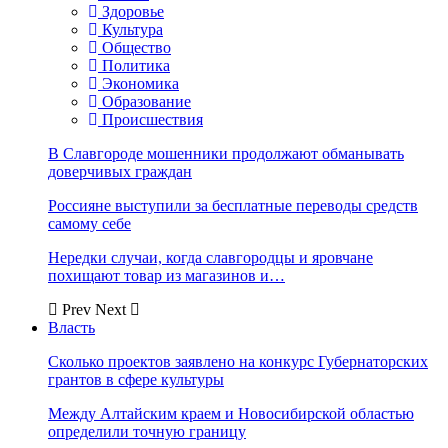
Здоровье
Культура
Общество
Политика
Экономика
Образование
Происшествия
В Славгороде мошенники продолжают обманывать
доверчивых граждан
Россияне выступили за бесплатные переводы средств
самому себе
Нередки случаи, когда славгородцы и яровчане
похищают товар из магазинов и…
Prev
Next
Власть
Сколько проектов заявлено на конкурс Губернаторских
грантов в сфере культуры
Между Алтайским краем и Новосибирской областью
определили точную границу