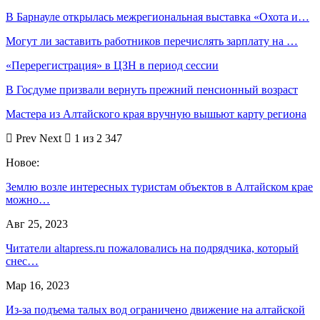
В Барнауле открылась межрегиональная выставка «Охота и…
Могут ли заставить работников перечислять зарплату на …
«Перерегистрация» в ЦЗН в период сессии
В Госдуме призвали вернуть прежний пенсионный возраст
Мастера из Алтайского края вручную вышьют карту региона
Prev
Next
1 из 2 347
Новое:
Землю возле интересных туристам объектов в Алтайском крае
можно…
Авг 25, 2023
Читатели altapress.ru пожаловались на подрядчика, который
снес…
Мар 16, 2023
Из-за подъема талых вод ограничено движение на алтайской