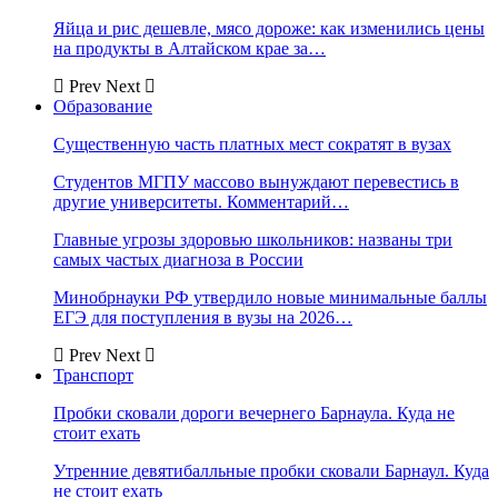
Яйца и рис дешевле, мясо дороже: как изменились цены
на продукты в Алтайском крае за…
Prev
Next
Образование
Существенную часть платных мест сократят в вузах
Студентов МГПУ массово вынуждают перевестись в
другие университеты. Комментарий…
Главные угрозы здоровью школьников: названы три
самых частых диагноза в России
Минобрнауки РФ утвердило новые минимальные баллы
ЕГЭ для поступления в вузы на 2026…
Prev
Next
Транспорт
Пробки сковали дороги вечернего Барнаула. Куда не
стоит ехать
Утренние девятибалльные пробки сковали Барнаул. Куда
не стоит ехать