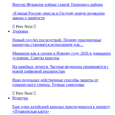
Виктор Журавлев избран главой Троицкого района
«Единая Россия» внесла в Госдуму новую редакцию
закона о занятости
Prev
Next
Здоровье
Новый год без последствий. Почему праздничные
каникулы становятся испытанием для…
Маникюр как в салоне к Новому году 2026 в домашних
условиях. Советы красоты
На ошибках лечатся. Частная медицина примиряется с
новой цифровой реальностью
Врач подсказал действенные способы защиты от
гонконгского гриппа. Точные симптомы
Prev
Next
Культура
Еще один алтайский кинозал присоединился к проекту
«Пушкинская карта»