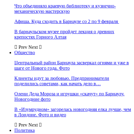
Что объединяло краевую библиотеку и кузнечно-
механическую мастерскую
Афиша. Куда сходить в Барнауле со 2 по 9 февраля
В барнаульском музее пройдет лекция о древних
крепостях Горного Алтая
Prev
Next
Общество
Центральный район Барнаула засверкал огнями и уже в
шаге от Нового года. Фото
Клиенты идут за любовью. Предприниматели
поделились советами, как начать дело в…
Олени Деда Мороза и игрушки «скачут» по Барнаулу.
Новогодние фото
В «Изумрудном» загорелась новогодняя елка лучше, чем
в Лондоне. Фото и видео
Prev
Next
Политика