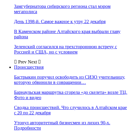
Замгубернатора сибирского региона стал мэром
мегаполиса
День 1398-й. Самое важное к утру 22 декабря
В Каменском районе Алтайского края выбрали главу
района
Зеленский согласился на трехстороннюю встречу с
Россией и США, но с условием
Prev
Next
Происшествия
Бастрыкин поручил освободить из СИЗО учительницу,
которую обвинили в совращении…
Барнаульская маршрутка сгорела «до скелета» возле ТЦ.
Фото и видео
Сводка происшествий. Что случилось в Алтайском крае
с 20 по 22 декабря
Утонул авторитетный бизнесмен из лихих 90-х.
Подробности