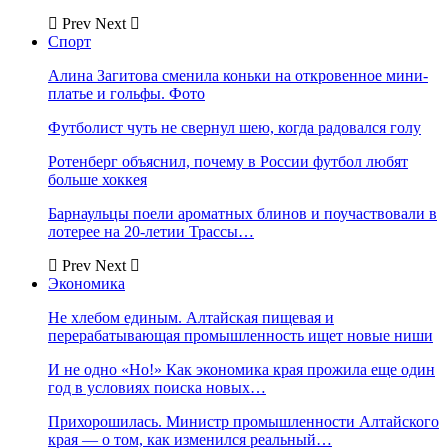
Prev
Next
Спорт
Алина Загитова сменила коньки на откровенное мини-
платье и гольфы. Фото
Футболист чуть не свернул шею, когда радовался голу
Ротенберг объяснил, почему в России футбол любят
больше хоккея
Барнаульцы поели ароматных блинов и поучаствовали в
лотерее на 20-летии Трассы…
Prev
Next
Экономика
Не хлебом единым. Алтайская пищевая и
перерабатывающая промышленность ищет новые ниши
И не одно «Но!» Как экономика края прожила еще один
год в условиях поиска новых…
Прихорошилась. Министр промышленности Алтайского
края — о том, как изменился реальный…