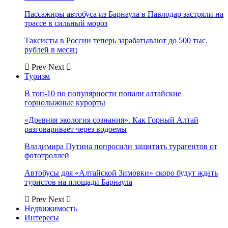
Пассажиры автобуса из Барнаула в Павлодар застряли на
трассе в сильный мороз
Таксисты в России теперь зарабатывают до 500 тыс.
рублей в месяц
Prev
Next
Туризм
В топ-10 по популярности попали алтайские
горнолыжные курорты
«Древняя экология сознания». Как Горный Алтай
разговаривает через водоемы
Владимира Путина попросили защитить турагентов от
фототроллей
Автобусы для «Алтайской Зимовки» скоро будут ждать
туристов на площади Барнаула
Prev
Next
Недвижимость
Интересы