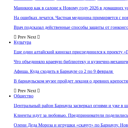
Маникюр как в салоне к Новому году 2026 в домашних у
На ошибках лечатся. Частная медицина примиряется с н
Врач подсказал действенные способы защиты от гонконг
Prev
Next
Культура
Еще один алтайский кинозал присоединился к проекту «
Что объединяло краевую библиотеку и кузнечно-механи
Афиша. Куда сходить в Барнауле со 2 по 9 февраля
В барнаульском музее пройдет лекция о древних крепост
Prev
Next
Общество
Центральный район Барнаула засверкал огнями и уже в ш
Клиенты идут за любовью. Предприниматели поделились 
Олени Деда Мороза и игрушки «скачут» по Барнаулу. Но