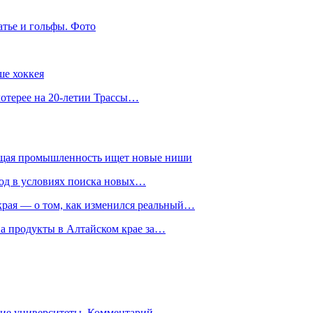
атье и гольфы. Фото
ше хоккея
лотерее на 20-летии Трассы…
ющая промышленность ищет новые ниши
год в условиях поиска новых…
рая — о том, как изменился реальный…
на продукты в Алтайском крае за…
гие университеты. Комментарий…