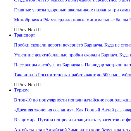
Главные угрозы здоровью школьников: названы три самых
Минобрнауки РФ утвердило новые минимальные баллы Е
Prev
Next
Транспорт
Пробки сковали дороги вечернего Барнаула. Куда не стоит
Утренние девятибалльные пробки сковали Барнаул. Куда н
Пассажиры автобуса из Барнаула в Павлодар застряли на 
Таксисты в России теперь зарабатывают до 500 тыс. рубл
Prev
Next
Туризм
В топ-10 по популярности попали алтайские горнолыжн
«Древняя экология сознания». Как Горный Алтай разгова
Владимира Путина попросили защитить турагентов от ф
Автобусы для «Алтайской Зимовки» скоро будут ждать ту