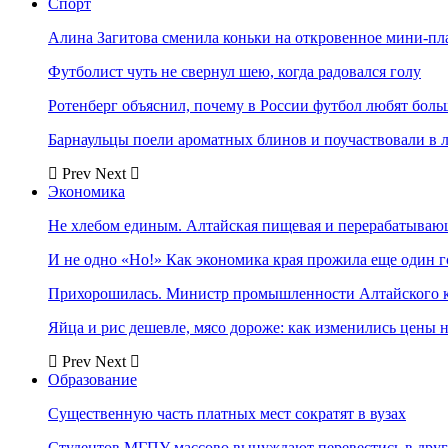
Спорт
Алина Загитова сменила коньки на откровенное мини-пл
Футболист чуть не свернул шею, когда радовался голу
Ротенберг объяснил, почему в России футбол любят боль
Барнаульцы поели ароматных блинов и поучаствовали в 
Prev
Next
Экономика
Не хлебом единым. Алтайская пищевая и перерабатыва
И не одно «Но!» Как экономика края прожила еще один 
Прихорошилась. Министр промышленности Алтайского к
Яйца и рис дешевле, мясо дороже: как изменились цены 
Prev
Next
Образование
Существенную часть платных мест сократят в вузах
Студентов МГПУ массово вынуждают перевестись в дру