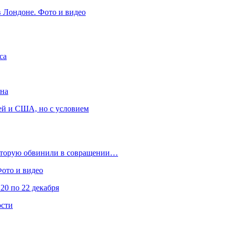
в Лондоне. Фото и видео
са
она
ей и США, но с условием
которую обвинили в совращении…
Фото и видео
20 по 22 декабря
ости