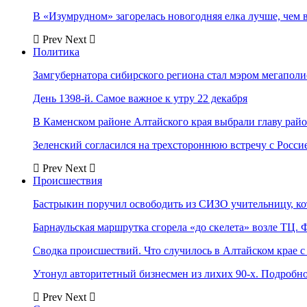
В «Изумрудном» загорелась новогодняя елка лучше, чем 
Prev
Next
Политика
Замгубернатора сибирского региона стал мэром мегаполи
День 1398-й. Самое важное к утру 22 декабря
В Каменском районе Алтайского края выбрали главу рай
Зеленский согласился на трехстороннюю встречу с Росси
Prev
Next
Происшествия
Бастрыкин поручил освободить из СИЗО учительницу, 
Барнаульская маршрутка сгорела «до скелета» возле ТЦ. 
Сводка происшествий. Что случилось в Алтайском крае с 
Утонул авторитетный бизнесмен из лихих 90-х. Подробн
Prev
Next