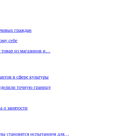
чивых граждан
ому себе
 товар из магазинов и…
антов в сфере культуры
еделили точную границу
а о занятости
улы становятся испытанием для…