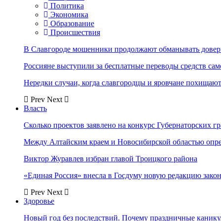
Политика
Экономика
Образование
Происшествия
В Славгороде мошенники продолжают обманывать довер
Россияне выступили за бесплатные переводы средств сам
Нередки случаи, когда славгородцы и яровчане похищают
Prev
Next
Власть
Сколько проектов заявлено на конкурс Губернаторских гр
Между Алтайским краем и Новосибирской областью опр
Виктор Журавлев избран главой Троицкого района
«Единая Россия» внесла в Госдуму новую редакцию закон
Prev
Next
Здоровье
Новый год без последствий. Почему праздничные каник