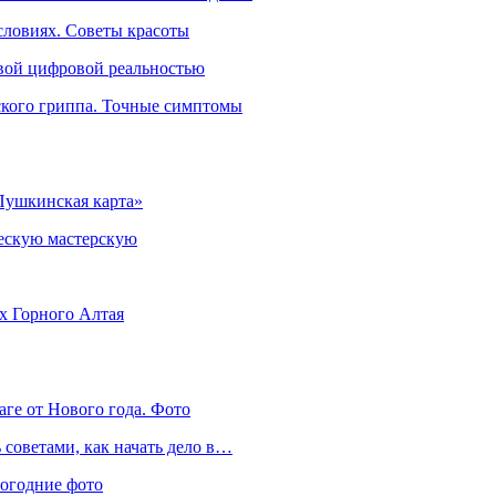
словиях. Советы красоты
овой цифровой реальностью
ского гриппа. Точные симптомы
Пушкинская карта»
ческую мастерскую
ях Горного Алтая
аге от Нового года. Фото
советами, как начать дело в…
вогодние фото