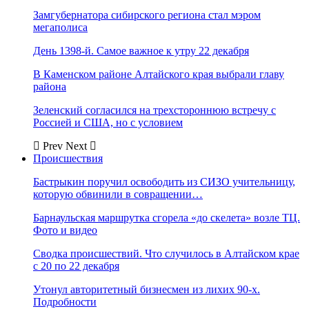
Замгубернатора сибирского региона стал мэром
мегаполиса
День 1398-й. Самое важное к утру 22 декабря
В Каменском районе Алтайского края выбрали главу
района
Зеленский согласился на трехстороннюю встречу с
Россией и США, но с условием
Prev
Next
Происшествия
Бастрыкин поручил освободить из СИЗО учительницу,
которую обвинили в совращении…
Барнаульская маршрутка сгорела «до скелета» возле ТЦ.
Фото и видео
Сводка происшествий. Что случилось в Алтайском крае
с 20 по 22 декабря
Утонул авторитетный бизнесмен из лихих 90-х.
Подробности