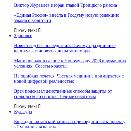
Виктор Журавлев избран главой Троицкого района
«Единая Россия» внесла в Госдуму новую редакцию
закона о занятости
Prev
Next
Здоровье
Новый год без последствий. Почему праздничные
каникулы становятся испытанием для…
Маникюр как в салоне к Новому году 2026 в домашних
условиях. Советы красоты
На ошибках лечатся. Частная медицина примиряется с
новой цифровой реальностью
Врач подсказал действенные способы защиты от
гонконгского гриппа. Точные симптомы
Prev
Next
Культура
Еще один алтайский кинозал присоединился к проекту
«Пушкинская карта»