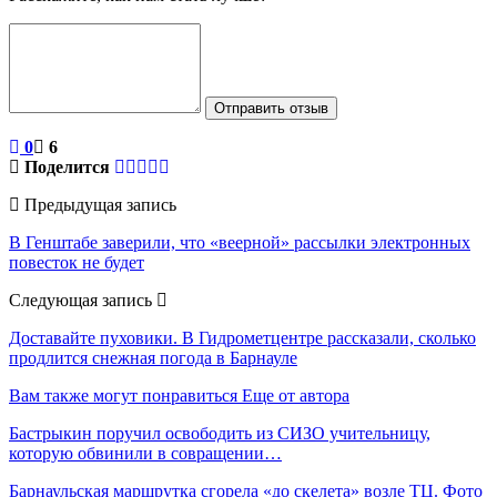
Отправить отзыв
0
6
Поделится
Предыдущая запись
В Генштабе заверили, что «веерной» рассылки электронных
повесток не будет
Следующая запись
Доставайте пуховики. В Гидрометцентре рассказали, сколько
продлится снежная погода в Барнауле
Вам также могут понравиться
Еще от автора
Бастрыкин поручил освободить из СИЗО учительницу,
которую обвинили в совращении…
Барнаульская маршрутка сгорела «до скелета» возле ТЦ. Фото