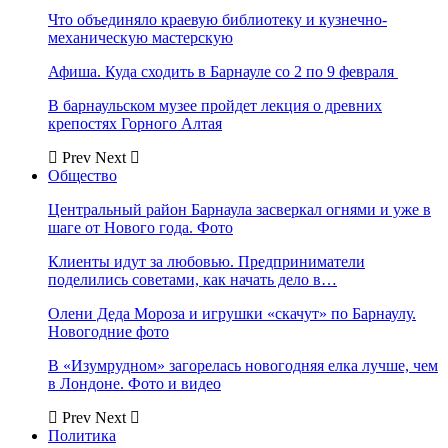
Что объединяло краевую библиотеку и кузнечно-
механическую мастерскую
Афиша. Куда сходить в Барнауле со 2 по 9 февраля
В барнаульском музее пройдет лекция о древних
крепостях Горного Алтая
Prev
Next
Общество
Центральный район Барнаула засверкал огнями и уже в
шаге от Нового года. Фото
Клиенты идут за любовью. Предприниматели
поделились советами, как начать дело в…
Олени Деда Мороза и игрушки «скачут» по Барнаулу.
Новогодние фото
В «Изумрудном» загорелась новогодняя елка лучше, чем
в Лондоне. Фото и видео
Prev
Next
Политика