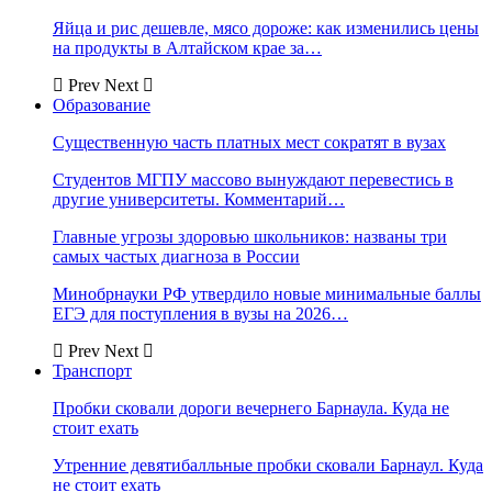
Яйца и рис дешевле, мясо дороже: как изменились цены
на продукты в Алтайском крае за…
Prev
Next
Образование
Существенную часть платных мест сократят в вузах
Студентов МГПУ массово вынуждают перевестись в
другие университеты. Комментарий…
Главные угрозы здоровью школьников: названы три
самых частых диагноза в России
Минобрнауки РФ утвердило новые минимальные баллы
ЕГЭ для поступления в вузы на 2026…
Prev
Next
Транспорт
Пробки сковали дороги вечернего Барнаула. Куда не
стоит ехать
Утренние девятибалльные пробки сковали Барнаул. Куда
не стоит ехать