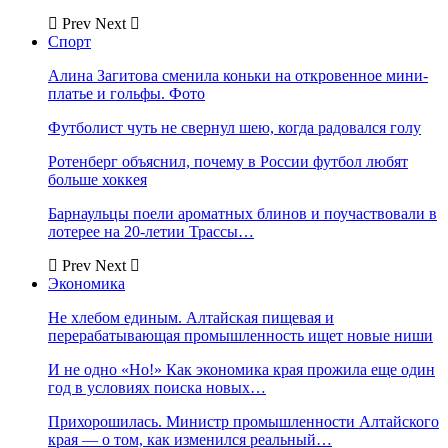
Prev
Next
Спорт
Алина Загитова сменила коньки на откровенное мини-
платье и гольфы. Фото
Футболист чуть не свернул шею, когда радовался голу
Ротенберг объяснил, почему в России футбол любят
больше хоккея
Барнаульцы поели ароматных блинов и поучаствовали в
лотерее на 20-летии Трассы…
Prev
Next
Экономика
Не хлебом единым. Алтайская пищевая и
перерабатывающая промышленность ищет новые ниши
И не одно «Но!» Как экономика края прожила еще один
год в условиях поиска новых…
Прихорошилась. Министр промышленности Алтайского
края — о том, как изменился реальный…