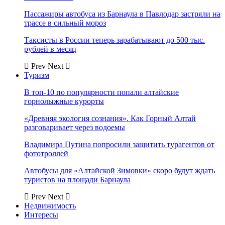
Пассажиры автобуса из Барнаула в Павлодар застряли на
трассе в сильный мороз
Таксисты в России теперь зарабатывают до 500 тыс.
рублей в месяц
Prev
Next
Туризм
В топ-10 по популярности попали алтайские
горнолыжные курорты
«Древняя экология сознания». Как Горный Алтай
разговаривает через водоемы
Владимира Путина попросили защитить турагентов от
фототроллей
Автобусы для «Алтайской Зимовки» скоро будут ждать
туристов на площади Барнаула
Prev
Next
Недвижимость
Интересы