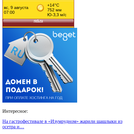
Интересное:
На гастрофестивале в «Изумрудном» жарили шашлыки из
осетра и…