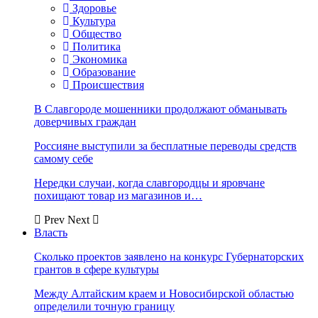
Здоровье
Культура
Общество
Политика
Экономика
Образование
Происшествия
В Славгороде мошенники продолжают обманывать
доверчивых граждан
Россияне выступили за бесплатные переводы средств
самому себе
Нередки случаи, когда славгородцы и яровчане
похищают товар из магазинов и…
Prev
Next
Власть
Сколько проектов заявлено на конкурс Губернаторских
грантов в сфере культуры
Между Алтайским краем и Новосибирской областью
определили точную границу