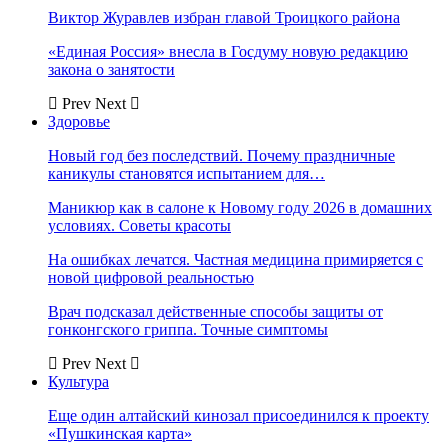
Виктор Журавлев избран главой Троицкого района
«Единая Россия» внесла в Госдуму новую редакцию
закона о занятости
Prev
Next
Здоровье
Новый год без последствий. Почему праздничные
каникулы становятся испытанием для…
Маникюр как в салоне к Новому году 2026 в домашних
условиях. Советы красоты
На ошибках лечатся. Частная медицина примиряется с
новой цифровой реальностью
Врач подсказал действенные способы защиты от
гонконгского гриппа. Точные симптомы
Prev
Next
Культура
Еще один алтайский кинозал присоединился к проекту
«Пушкинская карта»