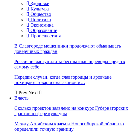
Здоровье
Культура
Общество
Политика
Экономика
Образование
Происшествия
В Славгороде мошенники продолжают обманывать
доверчивых граждан
Россияне выступили за бесплатные переводы средств
самому себе
Нередки случаи, когда славгородцы и яровчане
похищают товар из магазинов и…
Prev
Next
Власть
Сколько проектов заявлено на конкурс Губернаторских
грантов в сфере культуры
Между Алтайским краем и Новосибирской областью
определили точную границу