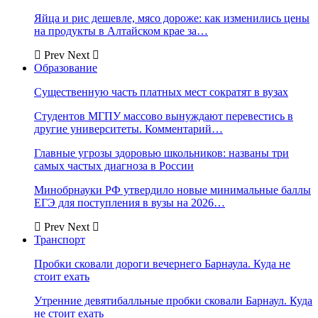
Яйца и рис дешевле, мясо дороже: как изменились цены
на продукты в Алтайском крае за…
Prev
Next
Образование
Существенную часть платных мест сократят в вузах
Студентов МГПУ массово вынуждают перевестись в
другие университеты. Комментарий…
Главные угрозы здоровью школьников: названы три
самых частых диагноза в России
Минобрнауки РФ утвердило новые минимальные баллы
ЕГЭ для поступления в вузы на 2026…
Prev
Next
Транспорт
Пробки сковали дороги вечернего Барнаула. Куда не
стоит ехать
Утренние девятибалльные пробки сковали Барнаул. Куда
не стоит ехать