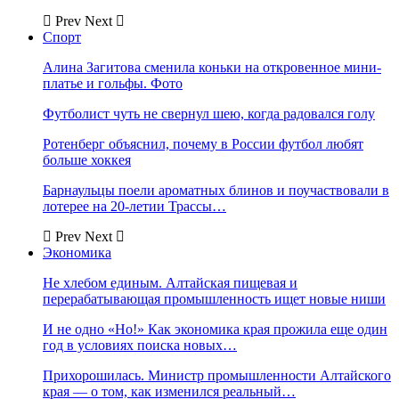
Prev
Next
Спорт
Алина Загитова сменила коньки на откровенное мини-
платье и гольфы. Фото
Футболист чуть не свернул шею, когда радовался голу
Ротенберг объяснил, почему в России футбол любят
больше хоккея
Барнаульцы поели ароматных блинов и поучаствовали в
лотерее на 20-летии Трассы…
Prev
Next
Экономика
Не хлебом единым. Алтайская пищевая и
перерабатывающая промышленность ищет новые ниши
И не одно «Но!» Как экономика края прожила еще один
год в условиях поиска новых…
Прихорошилась. Министр промышленности Алтайского
края — о том, как изменился реальный…