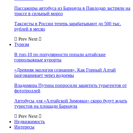
Пассажиры автобуса из Барнаула в Павлодар застряли на
трассе в сильный мороз
Таксисты в России теперь зарабатывают до 500 тыс.
рублей в месяц
Prev
Next
Туризм
В топ-10 по популярности попали алтайские
горнолыжные курорты
«Древняя экология сознания». Как Горный Алтай
разговаривает через водоемы
Владимира Путина попросили защитить турагентов от
фототроллей
Автобусы для «Алтайской Зимовки» скоро будут ждать
туристов на площади Барнаула
Prev
Next
Недвижимость
Интересы