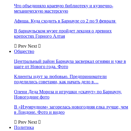
Что объединяло краевую библиотеку и кузнечно-
механическую мастерскую
Афиша. Куда сходить в Барнауле со 2 по 9 февраля
В барнаульском музее пройдет лекция о древних
крепостях Горного Алтая
Prev
Next
Общество
Центральный район Барнаула засверкал огнями и уже в
шаге от Нового года. Фото
Клиенты идут за любовью. Предприниматели
поделились советами, как начать дело в…
Олени Деда Мороза и игрушки «скачут» по Барнаулу.
Новогодние фото
В «Изумрудном» загорелась новогодняя елка лучше, чем
в Лондоне. Фото и видео
Prev
Next
Политика