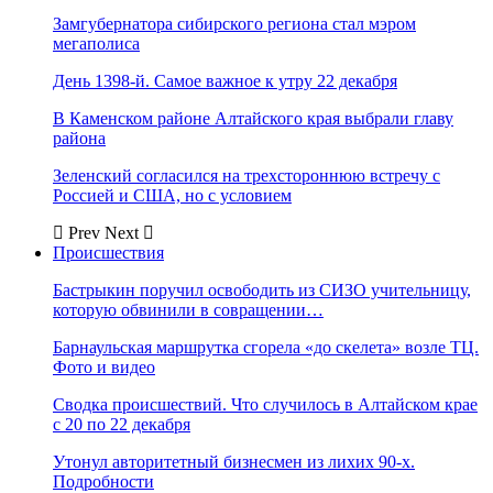
Замгубернатора сибирского региона стал мэром
мегаполиса
День 1398-й. Самое важное к утру 22 декабря
В Каменском районе Алтайского края выбрали главу
района
Зеленский согласился на трехстороннюю встречу с
Россией и США, но с условием
Prev
Next
Происшествия
Бастрыкин поручил освободить из СИЗО учительницу,
которую обвинили в совращении…
Барнаульская маршрутка сгорела «до скелета» возле ТЦ.
Фото и видео
Сводка происшествий. Что случилось в Алтайском крае
с 20 по 22 декабря
Утонул авторитетный бизнесмен из лихих 90-х.
Подробности