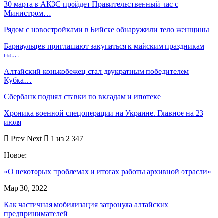
30 марта в АКЗС пройдет Правительственный час с
Министром…
Рядом с новостройками в Бийске обнаружили тело женщины
Барнаульцев приглашают закупаться к майским праздникам
на…
Алтайский конькобежец стал двукратным победителем
Кубка…
Сбербанк поднял ставки по вкладам и ипотеке
Хроника военной спецоперации на Украине. Главное на 23
июля
Prev
Next
1 из 2 347
Новое:
«О некоторых проблемах и итогах работы архивной отрасли»
Мар 30, 2022
Как частичная мобилизация затронула алтайских
предпринимателей