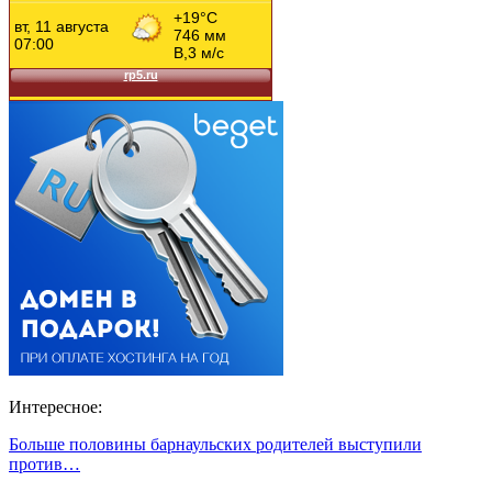
Интересное:
Больше половины барнаульских родителей выступили
против…