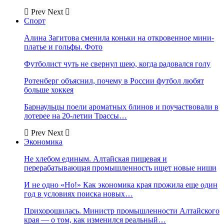
Prev
Next
Спорт
Алина Загитова сменила коньки на откровенное мини-
платье и гольфы. Фото
Футболист чуть не свернул шею, когда радовался голу
Ротенберг объяснил, почему в России футбол любят
больше хоккея
Барнаульцы поели ароматных блинов и поучаствовали в
лотерее на 20-летии Трассы…
Prev
Next
Экономика
Не хлебом единым. Алтайская пищевая и
перерабатывающая промышленность ищет новые ниши
И не одно «Но!» Как экономика края прожила еще один
год в условиях поиска новых…
Прихорошилась. Министр промышленности Алтайского
края — о том, как изменился реальный…