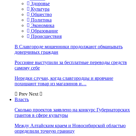
Здоровье
Культура
Общество
Политика
Экономика
Образование
Происшествия
В Славгороде мошенники продолжают обманывать
доверчивых граждан
Россияне выступили за бесплатные переводы средств
самому себе
Нередки случаи, когда славгородцы и яровчане
похищают товар из магазинов и…
Prev
Next
Власть
Сколько проектов заявлено на конкурс Губернаторских
грантов в сфере культуры
Между Алтайским краем и Новосибирской областью
определили точную границу