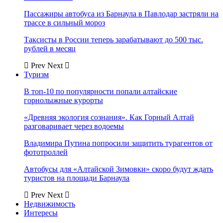
Пассажиры автобуса из Барнаула в Павлодар застряли на
трассе в сильный мороз
Таксисты в России теперь зарабатывают до 500 тыс.
рублей в месяц
Prev
Next
Туризм
В топ-10 по популярности попали алтайские
горнолыжные курорты
«Древняя экология сознания». Как Горный Алтай
разговаривает через водоемы
Владимира Путина попросили защитить турагентов от
фототроллей
Автобусы для «Алтайской Зимовки» скоро будут ждать
туристов на площади Барнаула
Prev
Next
Недвижимость
Интересы