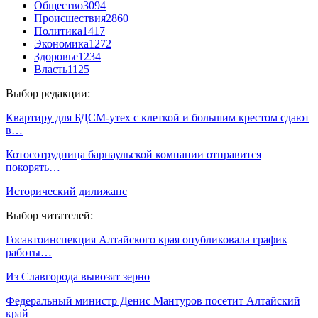
Общество
3094
Происшествия
2860
Политика
1417
Экономика
1272
Здоровье
1234
Власть
1125
Выбор редакции:
Квартиру для БДСМ-утех с клеткой и большим крестом сдают
в…
Котосотрудница барнаульской компании отправится
покорять…
Исторический дилижанс
Выбор читателей:
Госавтоинспекция Алтайского края опубликовала график
работы…
Из Славгорода вывозят зерно
Федеральный министр Денис Мантуров посетит Алтайский
край