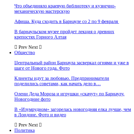
Что объединяло краевую библиотеку и кузнечно-
механическую мастерскую
Афиша. Куда сходить в Барнауле со 2 по 9 февраля
В барнаульском музее пройдет лекция о древних
крепостях Горного Алтая
Prev
Next
Общество
Центральный район Барнаула засверкал огнями и уже в
шаге от Нового года. Фото
Клиенты идут за любовью. Предприниматели
поделились советами, как начать дело в…
Олени Деда Мороза и игрушки «скачут» по Барнаулу.
Новогодние фото
В «Изумрудном» загорелась новогодняя елка лучше, чем
в Лондоне. Фото и видео
Prev
Next
Политика