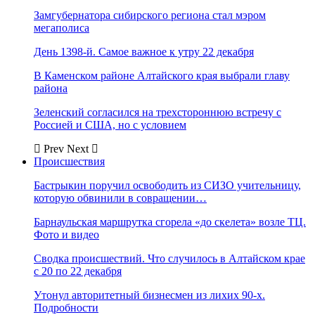
Замгубернатора сибирского региона стал мэром
мегаполиса
День 1398-й. Самое важное к утру 22 декабря
В Каменском районе Алтайского края выбрали главу
района
Зеленский согласился на трехстороннюю встречу с
Россией и США, но с условием
Prev
Next
Происшествия
Бастрыкин поручил освободить из СИЗО учительницу,
которую обвинили в совращении…
Барнаульская маршрутка сгорела «до скелета» возле ТЦ.
Фото и видео
Сводка происшествий. Что случилось в Алтайском крае
с 20 по 22 декабря
Утонул авторитетный бизнесмен из лихих 90-х.
Подробности