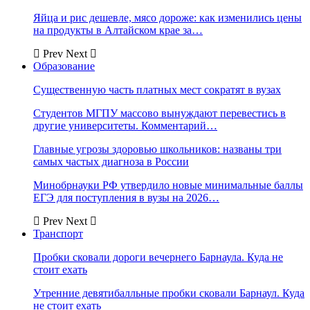
Яйца и рис дешевле, мясо дороже: как изменились цены
на продукты в Алтайском крае за…
Prev
Next
Образование
Существенную часть платных мест сократят в вузах
Студентов МГПУ массово вынуждают перевестись в
другие университеты. Комментарий…
Главные угрозы здоровью школьников: названы три
самых частых диагноза в России
Минобрнауки РФ утвердило новые минимальные баллы
ЕГЭ для поступления в вузы на 2026…
Prev
Next
Транспорт
Пробки сковали дороги вечернего Барнаула. Куда не
стоит ехать
Утренние девятибалльные пробки сковали Барнаул. Куда
не стоит ехать