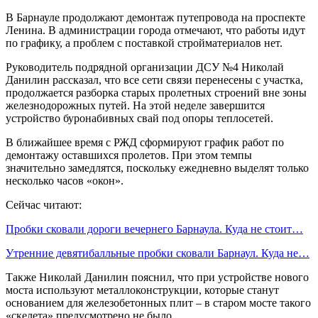
В Барнауле продолжают демонтаж путепровода на проспекте
Ленина. В администрации города отмечают, что работы идут
по графику, а проблем с поставкой стройматериалов нет.
Руководитель подрядной организации ДСУ №4 Николай
Данилин рассказал, что все сети связи перенесены с участка,
продолжается разборка старых пролетных строений вне зоны
железнодорожных путей. На этой неделе завершится
устройство буронабивных свай под опоры теплосетей.
В ближайшее время с РЖД сформируют график работ по
демонтажу оставшихся пролетов. При этом темпы
значительно замедлятся, поскольку ежедневно выделят только
несколько часов «окон».
Сейчас читают:
Пробки сковали дороги вечернего Барнаула. Куда не стоит…
Утренние девятибалльные пробки сковали Барнаул. Куда не…
Также Николай Данилин пояснил, что при устройстве нового
моста используют металлоконструкции, которые станут
основанием для железобетонных плит – в старом мосте такого
«скелета» предусмотрено не было.