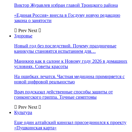
Виктор Журавлев избран главой Троицкого района
«Единая Россия» внесла в Госдуму новую редакцию
закона о занятости
Prev
Next
Здоровье
Новый год без последствий. Почему праздничные
каникулы становятся испытанием для…
Маникюр как в салоне к Новому году 2026 в домашних
условиях. Советы красоты
На ошибках лечатся. Частная медицина примиряется с
новой цифровой реальностью
Врач подсказал действенные способы защиты от
гонконгского гриппа. Точные симптомы
Prev
Next
Культура
Еще один алтайский кинозал присоединился к проекту
«Пушкинская карта»