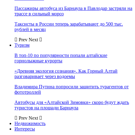
Пассажиры автобуса из Барнаула в Павлодар застряли на
трассе в сильный мороз
Таксисты в России теперь зарабатывают до 500 тыс.
рублей в месяц
Prev
Next
Туризм
В топ-10 по популярности попали алтайские
горнолыжные курорты
«Древняя экология сознания». Как Горный Алтай
разговаривает через водоемы
Владимира Путина попросили защитить турагентов от
фототроллей
Автобусы для «Алтайской Зимовки» скоро будут ждать
туристов на площади Барнаула
Prev
Next
Недвижимость
Интересы