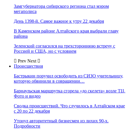
Замгубернатора сибирского региона стал мэром
мегаполиса
День 1398-й. Самое важное к утру 22 декабря
В Каменском районе Алтайского края выбрали главу
района
Зеленский согласился на трехстороннюю встречу с
Россией и США, но с условием
Prev
Next
Происшествия
Бастрыкин поручил освободить из СИЗО учительницу,
которую обвинили в совращении…
Барнаульская маршрутка сгорела «до скелета» возле ТЦ.
Фото и видео
Сводка происшествий. Что случилось в Алтайском крае
с 20 по 22 декабря
Утонул авторитетный бизнесмен из лихих 90-х.
Подробности