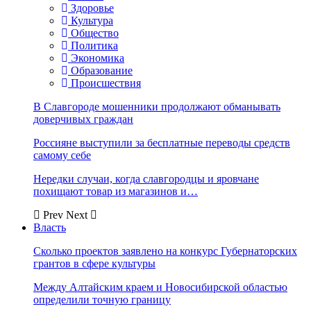
Здоровье
Культура
Общество
Политика
Экономика
Образование
Происшествия
В Славгороде мошенники продолжают обманывать
доверчивых граждан
Россияне выступили за бесплатные переводы средств
самому себе
Нередки случаи, когда славгородцы и яровчане
похищают товар из магазинов и…
Prev
Next
Власть
Сколько проектов заявлено на конкурс Губернаторских
грантов в сфере культуры
Между Алтайским краем и Новосибирской областью
определили точную границу