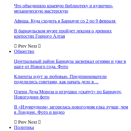
Что объединяло краевую библиотеку и кузнечно-
механическую мастерскую
Афиша. Куда сходить в Барнауле со 2 по 9 февраля
В барнаульском музее пройдет лекция о древних
крепостях Горного Алтая
Prev
Next
Общество
Центральный район Барнаула засверкал огнями и уже в
шаге от Нового года. Фото
Клиенты идут за любовью. Предприниматели
поделились советами, как начать дело в…
Олени Деда Мороза и игрушки «скачут» по Барнаулу.
Новогодние фото
В «Изумрудном» загорелась новогодняя елка лучше, чем
в Лондоне. Фото и видео
Prev
Next
Политика