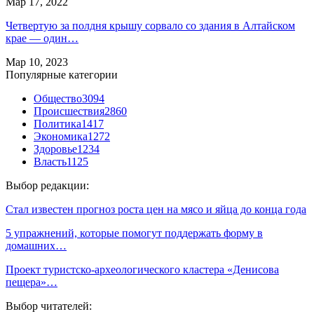
Мар 17, 2022
Четвертую за полдня крышу сорвало со здания в Алтайском
крае — один…
Мар 10, 2023
Популярные категории
Общество
3094
Происшествия
2860
Политика
1417
Экономика
1272
Здоровье
1234
Власть
1125
Выбор редакции:
Стал известен прогноз роста цен на мясо и яйца до конца года
5 упражнений, которые помогут поддержать форму в
домашних…
Проект туристско-археологического кластера «Денисова
пещера»…
Выбор читателей: