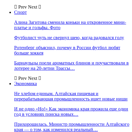
Prev
Next
Спорт
Алина Загитова сменила коньки на откровенное мини-
платье и гольфы. Фото
Футболист чуть не свернул шею, когда радовался голу
Ротенберг объяснил, почему в России футбол любят
больше хоккея
Барнаульцы поели ароматных блинов и поучаствовали в
лотерее на 20-летии Трассы…
Prev
Next
Экономика
Не хлебом единым. Алтайская пищевая и
перерабатывающая промышленность ищет новые ниши
И не одно «Но!» Как экономика края прожила еще один
год в условиях поиска новых…
Прихорошилась. Министр промышленности Алтайского
края — о том, как изменился реальный…