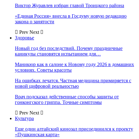
Виктор Журавлев избран главой Троицкого района
«Единая Россия» внесла в Госдуму новую редакцию
закона о занятости
Prev
Next
Здоровье
Новый год без последствий. Почему праздничные
каникулы становятся испытанием для…
Маникюр как в салоне к Новому году 2026 в домашних
условиях. Советы красоты
На ошибках лечатся. Частная медицина примиряется с
новой цифровой реальностью
Врач подсказал действенные способы защиты от
гонконгского гриппа. Точные симптомы
Prev
Next
Культура
Еще один алтайский кинозал присоединился к проекту
«Пушкинская карта»