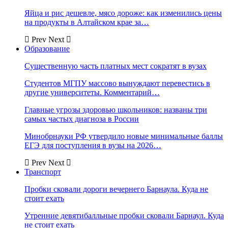
Яйца и рис дешевле, мясо дороже: как изменились цены
на продукты в Алтайском крае за…
Prev
Next
Образование
Существенную часть платных мест сократят в вузах
Студентов МГПУ массово вынуждают перевестись в
другие университеты. Комментарий…
Главные угрозы здоровью школьников: названы три
самых частых диагноза в России
Минобрнауки РФ утвердило новые минимальные баллы
ЕГЭ для поступления в вузы на 2026…
Prev
Next
Транспорт
Пробки сковали дороги вечернего Барнаула. Куда не
стоит ехать
Утренние девятибалльные пробки сковали Барнаул. Куда
не стоит ехать