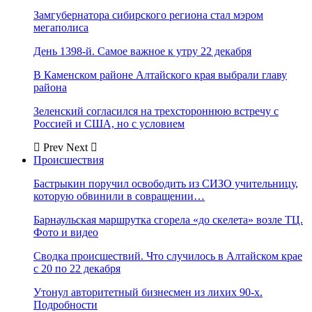
Замгубернатора сибирского региона стал мэром
мегаполиса
День 1398-й. Самое важное к утру 22 декабря
В Каменском районе Алтайского края выбрали главу
района
Зеленский согласился на трехстороннюю встречу с
Россией и США, но с условием
Prev
Next
Происшествия
Бастрыкин поручил освободить из СИЗО учительницу,
которую обвинили в совращении…
Барнаульская маршрутка сгорела «до скелета» возле ТЦ.
Фото и видео
Сводка происшествий. Что случилось в Алтайском крае
с 20 по 22 декабря
Утонул авторитетный бизнесмен из лихих 90-х.
Подробности