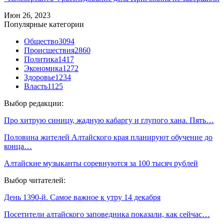
Июн 26, 2023
Популярные категории
Общество
3094
Происшествия
2860
Политика
1417
Экономика
1272
Здоровье
1234
Власть
1125
Выбор редакции:
Про хитрую синицу, жадную кабаргу и глупого хана. Пять…
Половина жителей Алтайского края планируют обучение до
конца…
Алтайские музыканты соревнуются за 100 тысяч рублей
Выбор читателей:
День 1390-й. Самое важное к утру 14 декабря
Посетители алтайского заповедника показали, как сейчас…