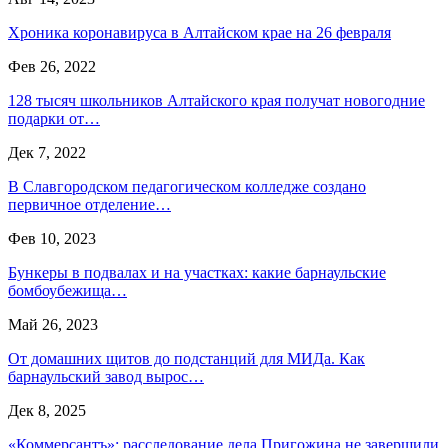
Хроника коронавируса в Алтайском крае на 26 февраля
Фев 26, 2022
128 тысяч школьников Алтайского края получат новогодние
подарки от…
Дек 7, 2022
В Славгородском педагогическом колледже создано
первичное отделение…
Фев 10, 2023
Бункеры в подвалах и на участках: какие барнаульские
бомбоубежища…
Май 26, 2023
От домашних щитов до подстанций для МИДа. Как
барнаульский завод вырос…
Дек 8, 2025
«Коммерсантъ»: расследование дела Пригожина не завершили