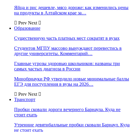
Яйца и рис дешевле, мясо дороже: как изменились цены
на продукты в Алтайском крае за…
Prev
Next
Образование
Существенную часть платных мест сократят в вузах
Студентов МГПУ массово вынуждают перевестись в
другие университеты. Комментарий…
Главные угрозы здоровью школьников: названы три
самых частых диагноза в России
Минобрнауки РФ утвердило новые минимальные баллы
ЕГЭ для поступления в вузы на 2026…
Prev
Next
Транспорт
Пробки сковали дороги вечернего Барнаула. Куда не
стоит ехать
Утренние девятибалльные пробки сковали Барнаул. Куда
не стоит ехать