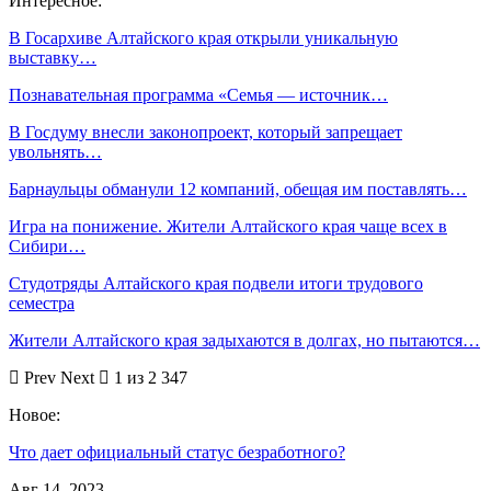
Интересное:
В Госархиве Алтайского края открыли уникальную
выставку…
Познавательная программа «Семья — источник…
В Госдуму внесли законопроект, который запрещает
увольнять…
Барнаульцы обманули 12 компаний, обещая им поставлять…
Игра на понижение. Жители Алтайского края чаще всех в
Сибири…
Студотряды Алтайского края подвели итоги трудового
семестра
Жители Алтайского края задыхаются в долгах, но пытаются…
Prev
Next
1 из 2 347
Новое:
Что дает официальный статус безработного?
Авг 14, 2023