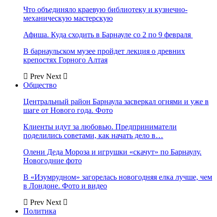
Что объединяло краевую библиотеку и кузнечно-
механическую мастерскую
Афиша. Куда сходить в Барнауле со 2 по 9 февраля
В барнаульском музее пройдет лекция о древних
крепостях Горного Алтая
Prev
Next
Общество
Центральный район Барнаула засверкал огнями и уже в
шаге от Нового года. Фото
Клиенты идут за любовью. Предприниматели
поделились советами, как начать дело в…
Олени Деда Мороза и игрушки «скачут» по Барнаулу.
Новогодние фото
В «Изумрудном» загорелась новогодняя елка лучше, чем
в Лондоне. Фото и видео
Prev
Next
Политика