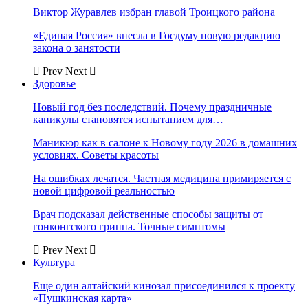
Виктор Журавлев избран главой Троицкого района
«Единая Россия» внесла в Госдуму новую редакцию
закона о занятости
Prev
Next
Здоровье
Новый год без последствий. Почему праздничные
каникулы становятся испытанием для…
Маникюр как в салоне к Новому году 2026 в домашних
условиях. Советы красоты
На ошибках лечатся. Частная медицина примиряется с
новой цифровой реальностью
Врач подсказал действенные способы защиты от
гонконгского гриппа. Точные симптомы
Prev
Next
Культура
Еще один алтайский кинозал присоединился к проекту
«Пушкинская карта»