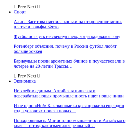
Prev
Next
Спорт
Алина Загитова сменила коньки на откровенное мини-
платье и гольфы. Фото
Футболист чуть не свернул шею, когда радовался голу
Ротенберг объяснил, почему в России футбол любят
больше хоккея
Барнаульцы поели ароматных блинов и поучаствовали в
лотерее на 20-летии Трассы…
Prev
Next
Экономика
Не хлебом единым. Алтайская пищевая и
перерабатывающая промышленность ищет новые ниши
И не одно «Но!» Как экономика края прожила еще один
год в условиях поиска новых…
Прихорошилась. Министр промышленности Алтайского
края — о том, как изменился реальный…