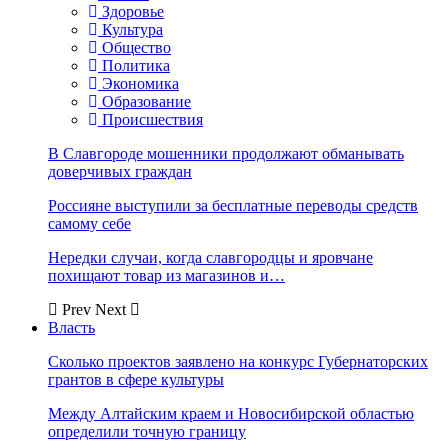
Здоровье
Культура
Общество
Политика
Экономика
Образование
Происшествия
В Славгороде мошенники продолжают обманывать
доверчивых граждан
Россияне выступили за бесплатные переводы средств
самому себе
Нередки случаи, когда славгородцы и яровчане
похищают товар из магазинов и…
Prev
Next
Власть
Сколько проектов заявлено на конкурс Губернаторских
грантов в сфере культуры
Между Алтайским краем и Новосибирской областью
определили точную границу