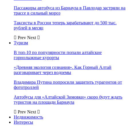
Пассажиры автобуса из Барнаула в Павлодар застряли на
трассе в сильный мороз
Таксисты в России теперь зарабатывают до 500 тыс.
рублей в месяц
Prev
Next
Туризм
В топ-10 по популярности попали алтайские
горнолыжные курорты
«Древняя экология сознания». Как Горный Алтай
разговаривает через водоемы
Владимира Путина попросили защитить турагентов от
фототроллей
Автобусы для «Алтайской Зимовки» скоро будут ждать
туристов на площади Барнаула
Prev
Next
Недвижимость
Интересы