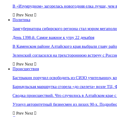
В «Изумрудном» загорелась новогодняя елка лучше, чем 
Prev
Next
Политика
Замгубернатора сибирского региона стал мэром мегаполи
День 1398-й. Самое важное к утру 22 декабря
В Каменском районе Алтайского края выбрали главу рай
Зеленский согласился на трехстороннюю встречу с Росси
Prev
Next
Происшествия
Бастрыкин поручил освободить из СИЗО учительницу, 
Барнаульская маршрутка сгорела «до скелета» возле ТЦ. 
Сводка происшествий. Что случилось в Алтайском крае с 
Утонул авторитетный бизнесмен из лихих 90-х. Подробн
Prev
Next