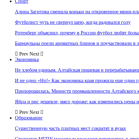
Спорт
Алина Загитова сменила коньки на откровенное мини-пл
Футболист чуть не свернул шею, когда радовался голу
Ротенберг объяснил, почему в России футбол любят боль
Барнаульцы поели ароматных блинов и поучаствовали в 
Prev
Next
Экономика
Не хлебом единым. Алтайская пищевая и перерабатыва
И не одно «Но!» Как экономика края прожила еще один 
Прихорошилась. Министр промышленности Алтайского к
Яйца и рис дешевле, мясо дороже: как изменились цены 
Prev
Next
Образование
Существенную часть платных мест сократят в вузах
Студентов МГПУ массово вынуждают перевестись в дру