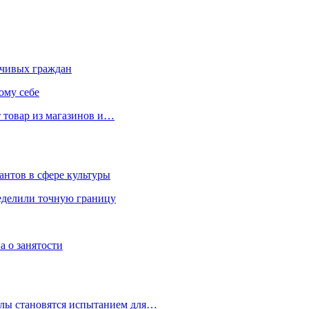
чивых граждан
ому себе
 товар из магазинов и…
антов в сфере культуры
еделили точную границу
а о занятости
улы становятся испытанием для…