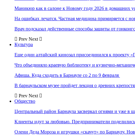
Маникюр как в салоне к Новому году 2026 в домашних у
На ошибках лечатся. Частная медицина примиряется с н
Врач подсказал действенные способы защиты от гонконг
Prev
Next
Культура
Еще один алтайский кинозал присоединился к проекту «
Что объединяло краевую библиотеку и кузнечно-механи
Афиша. Куда сходить в Барнауле со 2 по 9 февраля
В барнаульском музее пройдет лекция о древних крепост
Prev
Next
Общество
Центральный район Барнаула засверкал огнями и уже в ш
Клиенты идут за любовью. Предприниматели поделились 
Олени Деда Мороза и игрушки «скачут» по Барнаулу. Но