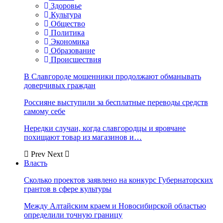
Здоровье
Культура
Общество
Политика
Экономика
Образование
Происшествия
В Славгороде мошенники продолжают обманывать
доверчивых граждан
Россияне выступили за бесплатные переводы средств
самому себе
Нередки случаи, когда славгородцы и яровчане
похищают товар из магазинов и…
Prev
Next
Власть
Сколько проектов заявлено на конкурс Губернаторских
грантов в сфере культуры
Между Алтайским краем и Новосибирской областью
определили точную границу