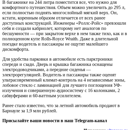
В багажнике на 244 литра поместится все, что нужно для
комфортного путешествия. Объем можно увеличить до 295 л,
если полностью поднять многослойный мягкий верх. Он,
кстати, коренным образом отличается от всех ранее
доступных конструкций. Инженеры «Роллс-Ройс» превзошли
себя и создали кабриолет, которому нет аналогов по
бесшумности — при закрытом верхе в нем также тихо, как и в
полноценном купе Rolls-Royce Wraith. Даже в длительной
поездке водитель и пассажиры не ощутят малейшего
дискомфорта.
Для удобства парковки в автомобиле есть парктроники
спереди и сзади. Дверь и крышка багажника оснащены
электродоводчиками, а передние сиденья —
электрорегуляцией. Водитель и пассажиры также оценят
ультрасовременный климат-контроль на 4 независимые зоны,
лобовое стекло с ламинацией для лучшего поглощения УФ-
излучения и совершенную аудиосистему с 16 колонками, 2
сабвуферами и 60-ваттным усилителем.
Ранее стало известно, что за летний автомобиль продают в
Барнауле за 1,9 млн рублей.
Присылайте ваши новости в наш Telegram-канал