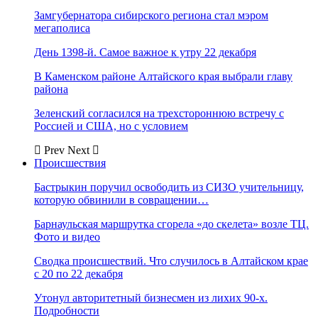
Замгубернатора сибирского региона стал мэром
мегаполиса
День 1398-й. Самое важное к утру 22 декабря
В Каменском районе Алтайского края выбрали главу
района
Зеленский согласился на трехстороннюю встречу с
Россией и США, но с условием
Prev
Next
Происшествия
Бастрыкин поручил освободить из СИЗО учительницу,
которую обвинили в совращении…
Барнаульская маршрутка сгорела «до скелета» возле ТЦ.
Фото и видео
Сводка происшествий. Что случилось в Алтайском крае
с 20 по 22 декабря
Утонул авторитетный бизнесмен из лихих 90-х.
Подробности