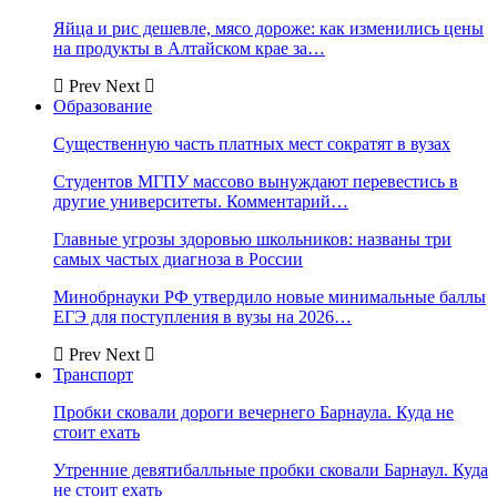
Яйца и рис дешевле, мясо дороже: как изменились цены
на продукты в Алтайском крае за…
Prev
Next
Образование
Существенную часть платных мест сократят в вузах
Студентов МГПУ массово вынуждают перевестись в
другие университеты. Комментарий…
Главные угрозы здоровью школьников: названы три
самых частых диагноза в России
Минобрнауки РФ утвердило новые минимальные баллы
ЕГЭ для поступления в вузы на 2026…
Prev
Next
Транспорт
Пробки сковали дороги вечернего Барнаула. Куда не
стоит ехать
Утренние девятибалльные пробки сковали Барнаул. Куда
не стоит ехать