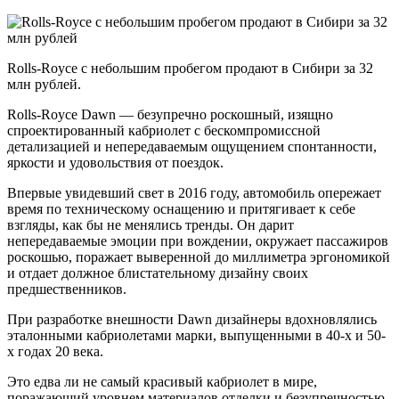
Rolls-Royce с небольшим пробегом продают в Сибири за 32
млн рублей.
Rolls-Royce Dawn — безупречно роскошный, изящно
спроектированный кабриолет с бескомпромиссной
детализацией и непередаваемым ощущением спонтанности,
яркости и удовольствия от поездок.
Впервые увидевший свет в 2016 году, автомобиль опережает
время по техническому оснащению и притягивает к себе
взгляды, как бы не менялись тренды. Он дарит
непередаваемые эмоции при вождении, окружает пассажиров
роскошью, поражает выверенной до миллиметра эргономикой
и отдает должное блистательному дизайну своих
предшественников.
При разработке внешности Dawn дизайнеры вдохновлялись
эталонными кабриолетами марки, выпущенными в 40-х и 50-
х годах 20 века.
Это едва ли не самый красивый кабриолет в мире,
поражающий уровнем материалов отделки и безупречностью