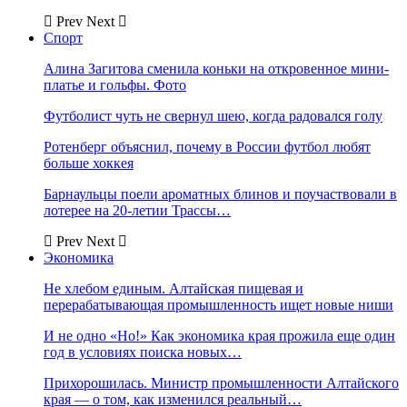
Prev
Next
Спорт
Алина Загитова сменила коньки на откровенное мини-
платье и гольфы. Фото
Футболист чуть не свернул шею, когда радовался голу
Ротенберг объяснил, почему в России футбол любят
больше хоккея
Барнаульцы поели ароматных блинов и поучаствовали в
лотерее на 20-летии Трассы…
Prev
Next
Экономика
Не хлебом единым. Алтайская пищевая и
перерабатывающая промышленность ищет новые ниши
И не одно «Но!» Как экономика края прожила еще один
год в условиях поиска новых…
Прихорошилась. Министр промышленности Алтайского
края — о том, как изменился реальный…