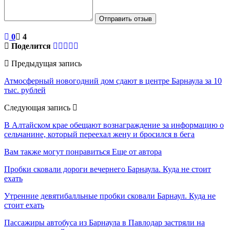
Отправить отзыв
0
4
Поделится
Предыдущая запись
Атмосферный новогодний дом сдают в центре Барнаула за 10
тыс. рублей
Следующая запись
В Алтайском крае обещают вознаграждение за информацию о
сельчанине, который переехал жену и бросился в бега
Вам также могут понравиться
Еще от автора
Пробки сковали дороги вечернего Барнаула. Куда не стоит
ехать
Утренние девятибалльные пробки сковали Барнаул. Куда не
стоит ехать
Пассажиры автобуса из Барнаула в Павлодар застряли на