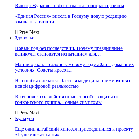
Виктор Журавлев избран главой Троицкого района
«Единая Россия» внесла в Госдуму новую редакцию
закона о занятости
Prev
Next
Здоровье
Новый год без последствий. Почему праздничные
каникулы становятся испытанием для…
Маникюр как в салоне к Новому году 2026 в домашних
условиях. Советы красоты
На ошибках лечатся. Частная медицина примиряется с
новой цифровой реальностью
Врач подсказал действенные способы защиты от
гонконгского гриппа. Точные симптомы
Prev
Next
Культура
Еще один алтайский кинозал присоединился к проекту
«Пушкинская карта»