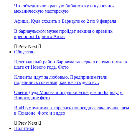
Что объединяло краевую библиотеку и кузнечно-
механическую мастерскую
Афиша. Куда сходить в Барнауле со 2 по 9 февраля
В барнаульском музее пройдет лекция о древних
крепостях Горного Алтая
Prev
Next
Общество
Центральный район Барнаула засверкал огнями и уже в
шаге от Нового года. Фото
Клиенты идут за любовью. Предприниматели
поделились советами, как начать дело в…
Олени Деда Мороза и игрушки «скачут» по Барнаулу.
Новогодние фото
В «Изумрудном» загорелась новогодняя елка лучше, чем
в Лондоне. Фото и видео
Prev
Next
Политика