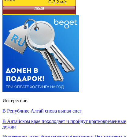
Интересное:
В Републике Алтай снова выпал снег
В Алтайском крае похолодает и пройдут кратковременные
дожди