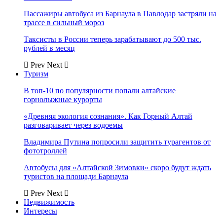
Пассажиры автобуса из Барнаула в Павлодар застряли на
трассе в сильный мороз
Таксисты в России теперь зарабатывают до 500 тыс.
рублей в месяц
Prev
Next
Туризм
В топ-10 по популярности попали алтайские
горнолыжные курорты
«Древняя экология сознания». Как Горный Алтай
разговаривает через водоемы
Владимира Путина попросили защитить турагентов от
фототроллей
Автобусы для «Алтайской Зимовки» скоро будут ждать
туристов на площади Барнаула
Prev
Next
Недвижимость
Интересы