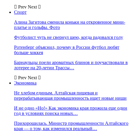
Prev
Next
Спорт
Алина Загитова сменила коньки на откровенное мини-
платье и гольфы. Фото
Футболист чуть не свернул шею, когда радовался голу
Ротенберг объяснил, почему в России футбол любят
больше хоккея
Барнаульцы поели ароматных блинов и поучаствовали в
лотерее на 20-летии Трассы…
Prev
Next
Экономика
Не хлебом единым. Алтайская пищевая и
перерабатывающая промышленность ищет новые ниши
И не одно «Но!» Как экономика края прожила еще один
год в условиях поиска новых…
Прихорошилась. Министр промышленности Алтайского
края — о том, как изменился реальный…