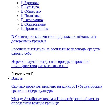
Здоровье
Культура
Общество
Политика
Экономика
Образование
Происшествия
В Славгороде мошенники продолжают обманывать
доверчивых граждан
Россияне выступили за бесплатные переводы средств
самому себе
Нередки случаи, когда славгородцы и яровчане
похищают товар из магазинов и…
Prev
Next
Власть
Сколько проектов заявлено на конкурс Губернаторских
грантов в сфере культуры
Между Алтайским краем и Новосибирской областью
определили точную границу