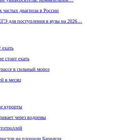
 частых диагноза в России
ГЭ для поступления в вузы на 2026…
 ехать
е стоит ехать
трассе в сильный мороз
ей в месяц
ые курорты
ривает через водоемы
ототроллей
ристов на площади Барнаула