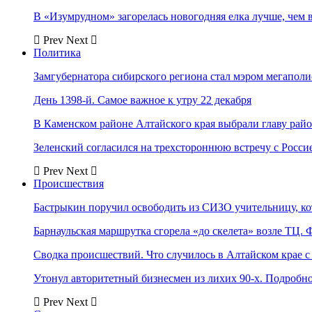
В «Изумрудном» загорелась новогодняя елка лучше, чем 
Prev
Next
Политика
Замгубернатора сибирского региона стал мэром мегаполи
День 1398-й. Самое важное к утру 22 декабря
В Каменском районе Алтайского края выбрали главу рай
Зеленский согласился на трехстороннюю встречу с Росси
Prev
Next
Происшествия
Бастрыкин поручил освободить из СИЗО учительницу, 
Барнаульская маршрутка сгорела «до скелета» возле ТЦ. 
Сводка происшествий. Что случилось в Алтайском крае с 
Утонул авторитетный бизнесмен из лихих 90-х. Подробн
Prev
Next