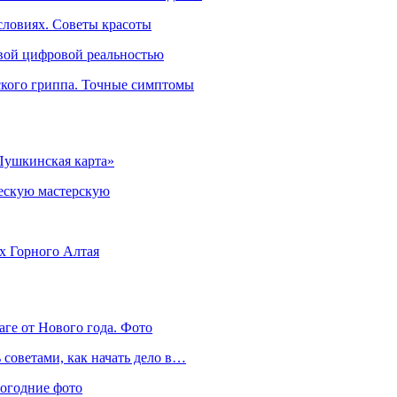
словиях. Советы красоты
овой цифровой реальностью
ского гриппа. Точные симптомы
Пушкинская карта»
ческую мастерскую
ях Горного Алтая
аге от Нового года. Фото
советами, как начать дело в…
вогодние фото