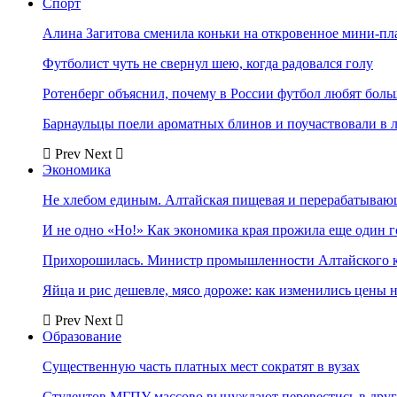
Спорт
Алина Загитова сменила коньки на откровенное мини-пл
Футболист чуть не свернул шею, когда радовался голу
Ротенберг объяснил, почему в России футбол любят боль
Барнаульцы поели ароматных блинов и поучаствовали в 
Prev
Next
Экономика
Не хлебом единым. Алтайская пищевая и перерабатыва
И не одно «Но!» Как экономика края прожила еще один 
Прихорошилась. Министр промышленности Алтайского к
Яйца и рис дешевле, мясо дороже: как изменились цены 
Prev
Next
Образование
Существенную часть платных мест сократят в вузах
Студентов МГПУ массово вынуждают перевестись в дру