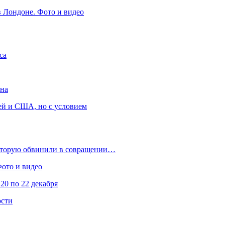
в Лондоне. Фото и видео
са
она
ей и США, но с условием
которую обвинили в совращении…
Фото и видео
20 по 22 декабря
ости