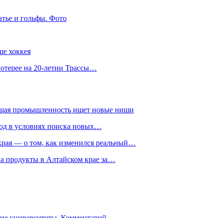
атье и гольфы. Фото
ше хоккея
лотерее на 20-летии Трассы…
ющая промышленность ищет новые ниши
год в условиях поиска новых…
рая — о том, как изменился реальный…
на продукты в Алтайском крае за…
гие университеты. Комментарий…