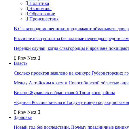
Политика
Экономика
Образование
Происшествия
В Славгороде мошенники продолжают обманывать довер
Россияне выступили за бесплатные переводы средств сам
Нередки случаи, когда славгородцы и яровчане похищают
Prev
Next
Власть
Сколько проектов заявлено на конкурс Губернаторских гр
Между Алтайским краем и Новосибирской областью опр
Виктор Журавлев избран главой Троицкого района
«Единая Россия» внесла в Госдуму новую редакцию закон
Prev
Next
Здоровье
Новый год без последствий. Почему праздничные каник