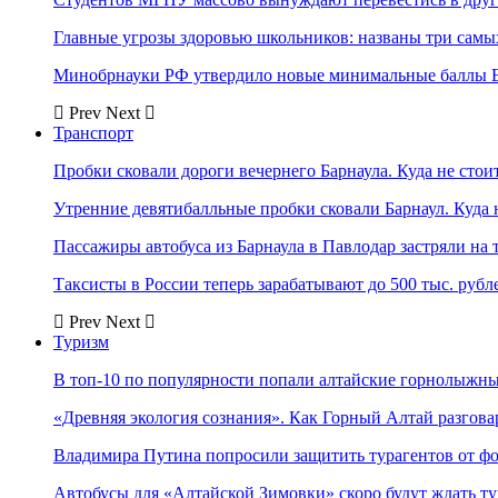
Главные угрозы здоровью школьников: названы три самых
Минобрнауки РФ утвердило новые минимальные баллы Е
Prev
Next
Транспорт
Пробки сковали дороги вечернего Барнаула. Куда не стоит
Утренние девятибалльные пробки сковали Барнаул. Куда н
Пассажиры автобуса из Барнаула в Павлодар застряли на 
Таксисты в России теперь зарабатывают до 500 тыс. рубл
Prev
Next
Туризм
В топ-10 по популярности попали алтайские горнолыжн
«Древняя экология сознания». Как Горный Алтай разгова
Владимира Путина попросили защитить турагентов от ф
Автобусы для «Алтайской Зимовки» скоро будут ждать ту