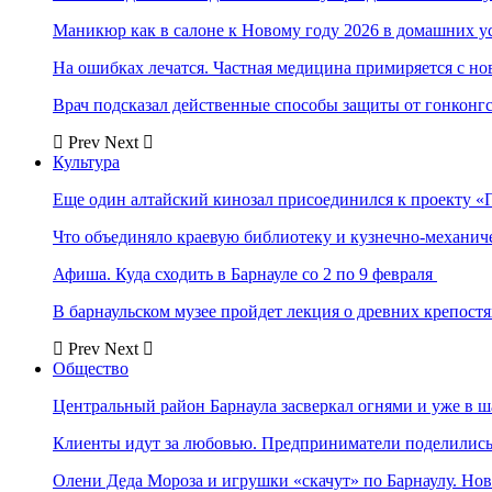
Маникюр как в салоне к Новому году 2026 в домашних у
На ошибках лечатся. Частная медицина примиряется с н
Врач подсказал действенные способы защиты от гонконг
Prev
Next
Культура
Еще один алтайский кинозал присоединился к проекту «
Что объединяло краевую библиотеку и кузнечно-механи
Афиша. Куда сходить в Барнауле со 2 по 9 февраля
В барнаульском музее пройдет лекция о древних крепост
Prev
Next
Общество
Центральный район Барнаула засверкал огнями и уже в ш
Клиенты идут за любовью. Предприниматели поделились 
Олени Деда Мороза и игрушки «скачут» по Барнаулу. Но