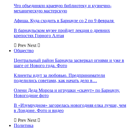
Что объединяло краевую библиотеку и кузнечно-
механическую мастерскую
Афиша. Куда сходить в Барнауле со 2 по 9 февраля
В барнаульском музее пройдет лекция о древних
крепостях Горного Алтая
Prev
Next
Общество
Центральный район Барнаула засверкал огнями и уже в
шаге от Нового года. Фото
Клиенты идут за любовью. Предприниматели
поделились советами, как начать дело в…
Олени Деда Мороза и игрушки «скачут» по Барнаулу.
Новогодние фото
В «Изумрудном» загорелась новогодняя елка лучше, чем
в Лондоне. Фото и видео
Prev
Next
Политика