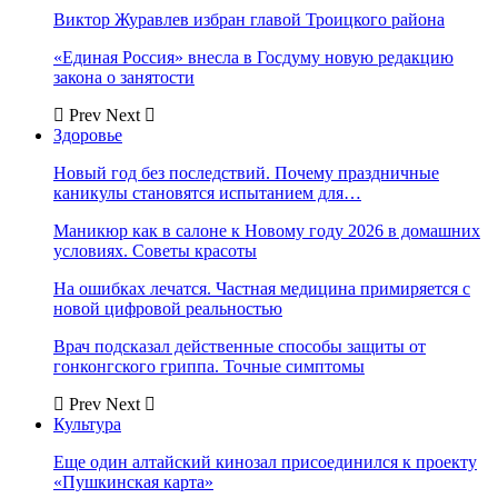
Виктор Журавлев избран главой Троицкого района
«Единая Россия» внесла в Госдуму новую редакцию
закона о занятости
Prev
Next
Здоровье
Новый год без последствий. Почему праздничные
каникулы становятся испытанием для…
Маникюр как в салоне к Новому году 2026 в домашних
условиях. Советы красоты
На ошибках лечатся. Частная медицина примиряется с
новой цифровой реальностью
Врач подсказал действенные способы защиты от
гонконгского гриппа. Точные симптомы
Prev
Next
Культура
Еще один алтайский кинозал присоединился к проекту
«Пушкинская карта»