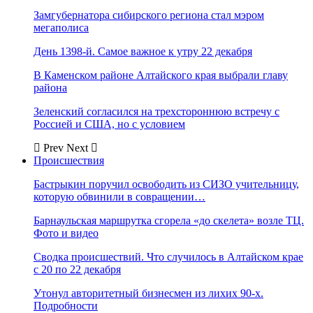
Замгубернатора сибирского региона стал мэром
мегаполиса
День 1398-й. Самое важное к утру 22 декабря
В Каменском районе Алтайского края выбрали главу
района
Зеленский согласился на трехстороннюю встречу с
Россией и США, но с условием
Prev
Next
Происшествия
Бастрыкин поручил освободить из СИЗО учительницу,
которую обвинили в совращении…
Барнаульская маршрутка сгорела «до скелета» возле ТЦ.
Фото и видео
Сводка происшествий. Что случилось в Алтайском крае
с 20 по 22 декабря
Утонул авторитетный бизнесмен из лихих 90-х.
Подробности