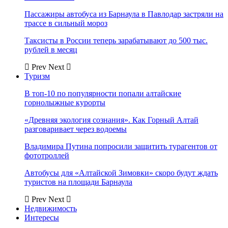
Пассажиры автобуса из Барнаула в Павлодар застряли на
трассе в сильный мороз
Таксисты в России теперь зарабатывают до 500 тыс.
рублей в месяц
Prev
Next
Туризм
В топ-10 по популярности попали алтайские
горнолыжные курорты
«Древняя экология сознания». Как Горный Алтай
разговаривает через водоемы
Владимира Путина попросили защитить турагентов от
фототроллей
Автобусы для «Алтайской Зимовки» скоро будут ждать
туристов на площади Барнаула
Prev
Next
Недвижимость
Интересы