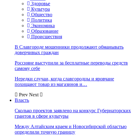
Здоровье
Культура
Общество
Политика
Экономика
Образование
Происшествия
В Славгороде мошенники продолжают обманывать
доверчивых граждан
Россияне выступили за бесплатные переводы средств
самому себе
Нередки случаи, когда славгородцы и яровчане
похищают товар из магазинов и…
Prev
Next
Власть
Сколько проектов заявлено на конкурс Губернаторских
грантов в сфере культуры
Между Алтайским краем и Новосибирской областью
определили точную границу