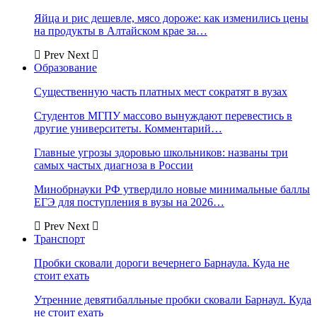
Яйца и рис дешевле, мясо дороже: как изменились цены
на продукты в Алтайском крае за…
Prev
Next
Образование
Существенную часть платных мест сократят в вузах
Студентов МГПУ массово вынуждают перевестись в
другие университеты. Комментарий…
Главные угрозы здоровью школьников: названы три
самых частых диагноза в России
Минобрнауки РФ утвердило новые минимальные баллы
ЕГЭ для поступления в вузы на 2026…
Prev
Next
Транспорт
Пробки сковали дороги вечернего Барнаула. Куда не
стоит ехать
Утренние девятибалльные пробки сковали Барнаул. Куда
не стоит ехать