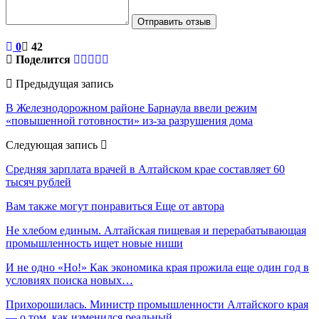
Отправить отзыв
0
42
Поделится
Предыдущая запись
В Железнодорожном районе Барнаула ввели режим
«повышенной готовности» из-за разрушения дома
Следующая запись
Средняя зарплата врачей в Алтайском крае составляет 60
тысяч рублей
Вам также могут понравиться
Еще от автора
Не хлебом единым. Алтайская пищевая и перерабатывающая
промышленность ищет новые ниши
И не одно «Но!» Как экономика края прожила еще один год в
условиях поиска новых…
Прихорошилась. Министр промышленности Алтайского края
— о том, как изменился реальный…