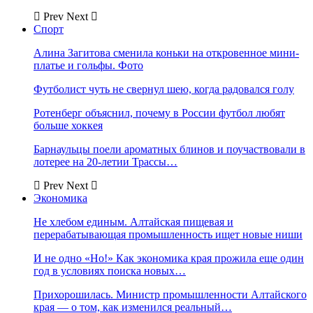
Prev
Next
Спорт
Алина Загитова сменила коньки на откровенное мини-
платье и гольфы. Фото
Футболист чуть не свернул шею, когда радовался голу
Ротенберг объяснил, почему в России футбол любят
больше хоккея
Барнаульцы поели ароматных блинов и поучаствовали в
лотерее на 20-летии Трассы…
Prev
Next
Экономика
Не хлебом единым. Алтайская пищевая и
перерабатывающая промышленность ищет новые ниши
И не одно «Но!» Как экономика края прожила еще один
год в условиях поиска новых…
Прихорошилась. Министр промышленности Алтайского
края — о том, как изменился реальный…