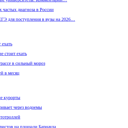
 частых диагноза в России
ГЭ для поступления в вузы на 2026…
 ехать
е стоит ехать
трассе в сильный мороз
ей в месяц
ые курорты
ривает через водоемы
ототроллей
ристов на площади Барнаула