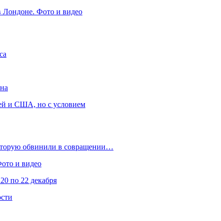
в Лондоне. Фото и видео
са
она
ей и США, но с условием
которую обвинили в совращении…
Фото и видео
20 по 22 декабря
ости