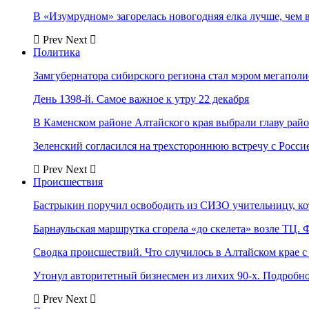
В «Изумрудном» загорелась новогодняя елка лучше, чем 
Prev
Next
Политика
Замгубернатора сибирского региона стал мэром мегаполи
День 1398-й. Самое важное к утру 22 декабря
В Каменском районе Алтайского края выбрали главу рай
Зеленский согласился на трехстороннюю встречу с Росси
Prev
Next
Происшествия
Бастрыкин поручил освободить из СИЗО учительницу, 
Барнаульская маршрутка сгорела «до скелета» возле ТЦ. 
Сводка происшествий. Что случилось в Алтайском крае с 
Утонул авторитетный бизнесмен из лихих 90-х. Подробн
Prev
Next