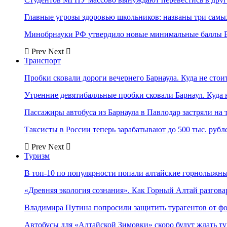
Главные угрозы здоровью школьников: названы три самых
Минобрнауки РФ утвердило новые минимальные баллы Е
Prev
Next
Транспорт
Пробки сковали дороги вечернего Барнаула. Куда не стоит
Утренние девятибалльные пробки сковали Барнаул. Куда н
Пассажиры автобуса из Барнаула в Павлодар застряли на 
Таксисты в России теперь зарабатывают до 500 тыс. рубл
Prev
Next
Туризм
В топ-10 по популярности попали алтайские горнолыжн
«Древняя экология сознания». Как Горный Алтай разгова
Владимира Путина попросили защитить турагентов от ф
Автобусы для «Алтайской Зимовки» скоро будут ждать ту