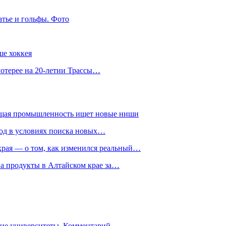
атье и гольфы. Фото
ше хоккея
лотерее на 20-летии Трассы…
ющая промышленность ищет новые ниши
год в условиях поиска новых…
рая — о том, как изменился реальный…
на продукты в Алтайском крае за…
гие университеты. Комментарий…