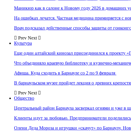
Маникюр как в салоне к Новому году 2026 в домашних у
На ошибках лечатся. Частная медицина примиряется с н
Врач подсказал действенные способы защиты от гонконг
Prev
Next
Культура
Еще один алтайский кинозал присоединился к проекту «
Что объединяло краевую библиотеку и кузнечно-механи
Афиша. Куда сходить в Барнауле со 2 по 9 февраля
В барнаульском музее пройдет лекция о древних крепост
Prev
Next
Общество
Центральный район Барнаула засверкал огнями и уже в ш
Клиенты идут за любовью. Предприниматели поделились 
Олени Деда Мороза и игрушки «скачут» по Барнаулу. Но