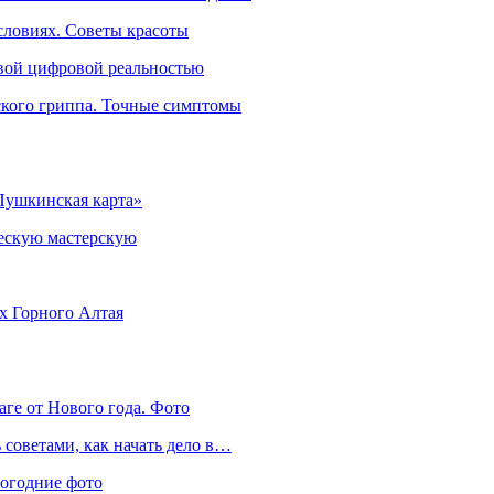
словиях. Советы красоты
овой цифровой реальностью
ского гриппа. Точные симптомы
Пушкинская карта»
ческую мастерскую
ях Горного Алтая
аге от Нового года. Фото
советами, как начать дело в…
вогодние фото