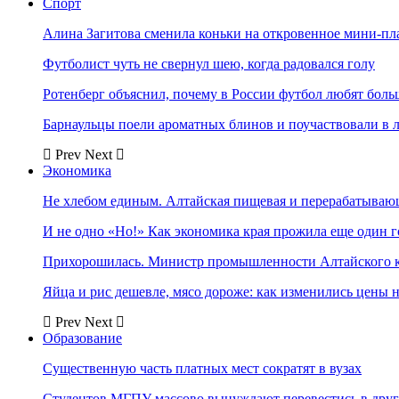
Спорт
Алина Загитова сменила коньки на откровенное мини-пл
Футболист чуть не свернул шею, когда радовался голу
Ротенберг объяснил, почему в России футбол любят боль
Барнаульцы поели ароматных блинов и поучаствовали в 
Prev
Next
Экономика
Не хлебом единым. Алтайская пищевая и перерабатыва
И не одно «Но!» Как экономика края прожила еще один 
Прихорошилась. Министр промышленности Алтайского к
Яйца и рис дешевле, мясо дороже: как изменились цены 
Prev
Next
Образование
Существенную часть платных мест сократят в вузах
Студентов МГПУ массово вынуждают перевестись в дру