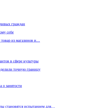
чивых граждан
ому себе
 товар из магазинов и…
антов в сфере культуры
еделили точную границу
а о занятости
улы становятся испытанием для…