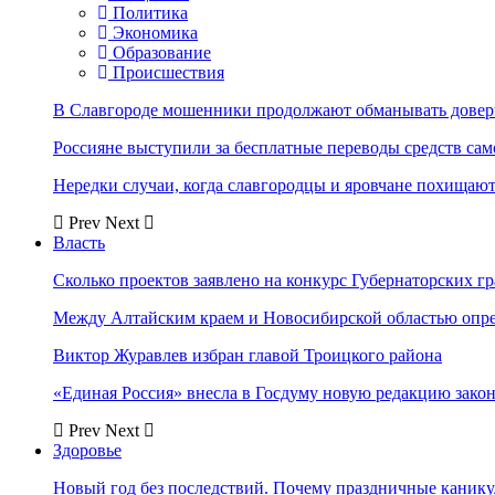
Политика
Экономика
Образование
Происшествия
В Славгороде мошенники продолжают обманывать довер
Россияне выступили за бесплатные переводы средств сам
Нередки случаи, когда славгородцы и яровчане похищают
Prev
Next
Власть
Сколько проектов заявлено на конкурс Губернаторских гр
Между Алтайским краем и Новосибирской областью опр
Виктор Журавлев избран главой Троицкого района
«Единая Россия» внесла в Госдуму новую редакцию закон
Prev
Next
Здоровье
Новый год без последствий. Почему праздничные каник