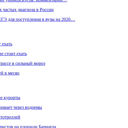
 частых диагноза в России
ГЭ для поступления в вузы на 2026…
 ехать
е стоит ехать
трассе в сильный мороз
ей в месяц
ые курорты
ривает через водоемы
ототроллей
ристов на площади Барнаула