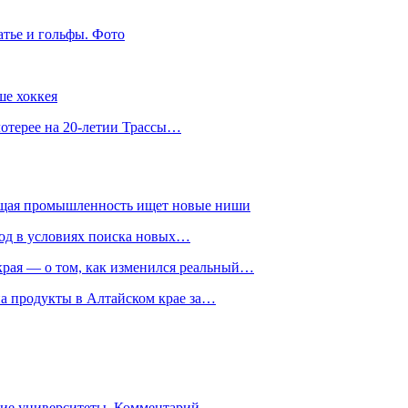
атье и гольфы. Фото
ше хоккея
лотерее на 20-летии Трассы…
ющая промышленность ищет новые ниши
год в условиях поиска новых…
рая — о том, как изменился реальный…
на продукты в Алтайском крае за…
гие университеты. Комментарий…