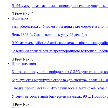
В «Изумрудном» загорелась новогодняя елка лучше, чем 
Prev
Next
Политика
Замгубернатора сибирского региона стал мэром мегаполи
День 1398-й. Самое важное к утру 22 декабря
В Каменском районе Алтайского края выбрали главу рай
Зеленский согласился на трехстороннюю встречу с Росси
Prev
Next
Происшествия
Бастрыкин поручил освободить из СИЗО учительницу, 
Барнаульская маршрутка сгорела «до скелета» возле ТЦ. 
Сводка происшествий. Что случилось в Алтайском крае с 
Утонул авторитетный бизнесмен из лихих 90-х. Подробн
Prev
Next