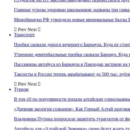
Главные угрозы здоровью школьников: названы три самых
Минобрнауки РФ утвердило новые минимальные баллы Е
Prev
Next
Транспорт
Пробки сковали дороги вечернего Барнаула. Куда не стоит
Утренние девятибалльные пробки сковали Барнаул. Куда н
Пассажиры автобуса из Барнаула в Павлодар застряли на 
Таксисты в России теперь зарабатывают до 500 тыс. рубл
Prev
Next
Туризм
В топ-10 по популярности попали алтайские горнолыжн
«Древняя экология сознания». Как Горный Алтай разгова
Владимира Путина попросили защитить турагентов от ф
Автобусы для «Алтайской Зимовки» скоро будут ждать ту