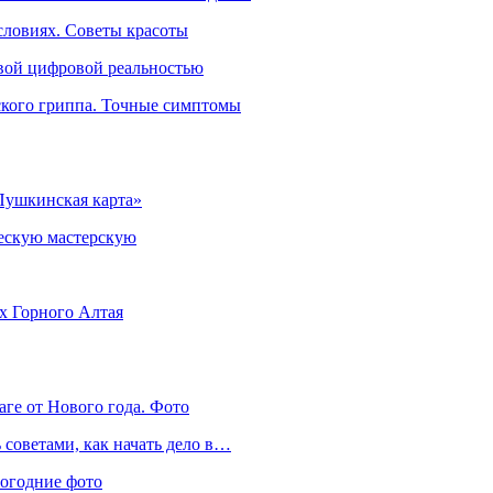
словиях. Советы красоты
овой цифровой реальностью
ского гриппа. Точные симптомы
Пушкинская карта»
ческую мастерскую
ях Горного Алтая
аге от Нового года. Фото
советами, как начать дело в…
вогодние фото