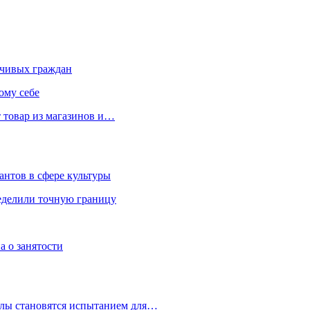
чивых граждан
ому себе
 товар из магазинов и…
антов в сфере культуры
еделили точную границу
а о занятости
улы становятся испытанием для…