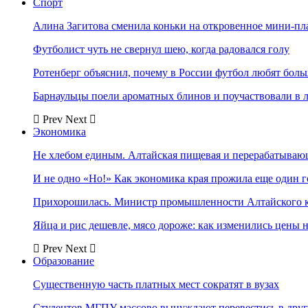
Спорт
Алина Загитова сменила коньки на откровенное мини-пл
Футболист чуть не свернул шею, когда радовался голу
Ротенберг объяснил, почему в России футбол любят боль
Барнаульцы поели ароматных блинов и поучаствовали в 
Prev
Next
Экономика
Не хлебом единым. Алтайская пищевая и перерабатыва
И не одно «Но!» Как экономика края прожила еще один 
Прихорошилась. Министр промышленности Алтайского к
Яйца и рис дешевле, мясо дороже: как изменились цены 
Prev
Next
Образование
Существенную часть платных мест сократят в вузах
Студентов МГПУ массово вынуждают перевестись в дру