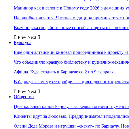
Маникюр как в салоне к Новому году 2026 в домашних у
На ошибках лечатся. Частная медицина примиряется с н
Врач подсказал действенные способы защиты от гонконг
Prev
Next
Культура
Еще один алтайский кинозал присоединился к проекту «
Что объединяло краевую библиотеку и кузнечно-механи
Афиша. Куда сходить в Барнауле со 2 по 9 февраля
В барнаульском музее пройдет лекция о древних крепост
Prev
Next
Общество
Центральный район Барнаула засверкал огнями и уже в ш
Клиенты идут за любовью. Предприниматели поделились 
Олени Деда Мороза и игрушки «скачут» по Барнаулу. Но