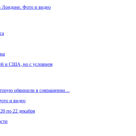
в Лондоне. Фото и видео
са
она
ей и США, но с условием
которую обвинили в совращении…
Фото и видео
20 по 22 декабря
ости