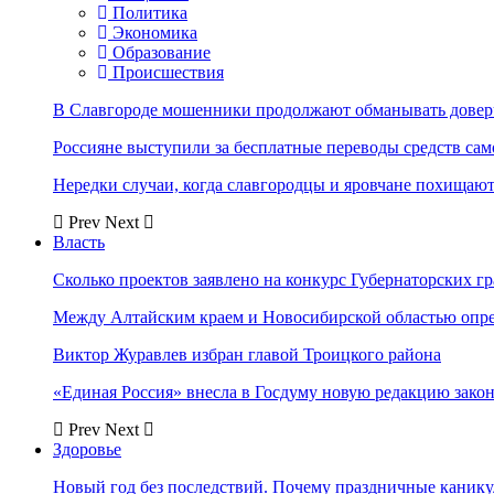
Политика
Экономика
Образование
Происшествия
В Славгороде мошенники продолжают обманывать довер
Россияне выступили за бесплатные переводы средств сам
Нередки случаи, когда славгородцы и яровчане похищают
Prev
Next
Власть
Сколько проектов заявлено на конкурс Губернаторских гр
Между Алтайским краем и Новосибирской областью опр
Виктор Журавлев избран главой Троицкого района
«Единая Россия» внесла в Госдуму новую редакцию закон
Prev
Next
Здоровье
Новый год без последствий. Почему праздничные каник