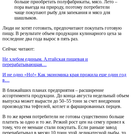
больше приобретать полуфабрикаты, мясо. Лето –
пора выезда на природу, поэтому потребители
чаще покупают рыбу для запекания и мясо для
шашлыков.
Люди не хотят готовить, предпочитают покупать готовую
пищу. В результате объем продукции кулинарного цеха за
последние два года вырос в пять раз.
Сейчас читают:
Не хлебом единым. Алтайская пищевая и
перерабатывающая…
И не одно «Но!» Как экономика края прожила еще один год
в…
В ближайших планах предприятия – расширение
ассортимента продукции. До конца августа недельный объем
выпуска может вырасти до 50–55 тонн за счет внедрения
производства тефтелей, котлет и фаршированных перцев.
В то же время потребители не готовы существенно больше
платить за одно и то же. Резкий рост цен на семгу привел к
тому, что ее меньше стали покупать. Если раньше завод
перерабатывал в месяц 10 тонн этой деликатесной рыбы, то