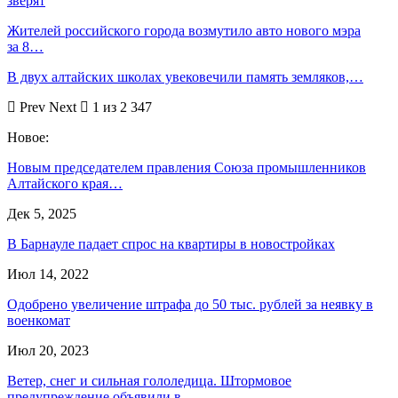
зверят
Жителей российского города возмутило авто нового мэра
за 8…
В двух алтайских школах увековечили память земляков,…
Prev
Next
1 из 2 347
Новое:
Новым председателем правления Союза промышленников
Алтайского края…
Дек 5, 2025
В Барнауле падает спрос на квартиры в новостройках
Июл 14, 2022
Одобрено увеличение штрафа до 50 тыс. рублей за неявку в
военкомат
Июл 20, 2023
Ветер, снег и сильная гололедица. Штормовое
предупреждение объявили в …