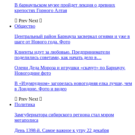
В барнаульском музее пройдет лекция о древних
крепостях Горного Алтая
Prev
Next
Общество
Центральный район Барнаула засверкал огнями и уже в
шаге от Нового года. Фото
Клиенты идут за любовью. Предприниматели
поделились советами, как начать дело в…
Олени Деда Мороза и игрушки «скачут» по Барнаулу.
Новогодние фото
В «Изумрудном» загорелась новогодняя елка лучше, чем
в Лондоне. Фото и видео
Prev
Next
Политика
Замгубернатора сибирского региона стал мэром
мегаполиса
День 1398-й. Самое важное к утру 22 декабря