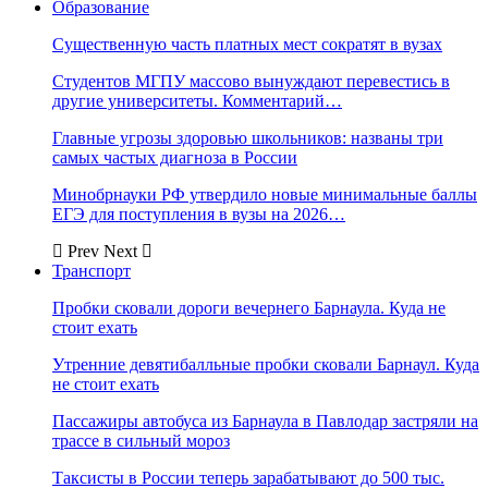
Образование
Существенную часть платных мест сократят в вузах
Студентов МГПУ массово вынуждают перевестись в
другие университеты. Комментарий…
Главные угрозы здоровью школьников: названы три
самых частых диагноза в России
Минобрнауки РФ утвердило новые минимальные баллы
ЕГЭ для поступления в вузы на 2026…
Prev
Next
Транспорт
Пробки сковали дороги вечернего Барнаула. Куда не
стоит ехать
Утренние девятибалльные пробки сковали Барнаул. Куда
не стоит ехать
Пассажиры автобуса из Барнаула в Павлодар застряли на
трассе в сильный мороз
Таксисты в России теперь зарабатывают до 500 тыс.