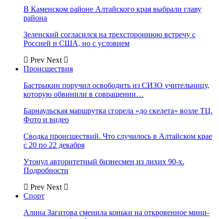
В Каменском районе Алтайского края выбрали главу
района
Зеленский согласился на трехстороннюю встречу с
Россией и США, но с условием
Prev
Next
Происшествия
Бастрыкин поручил освободить из СИЗО учительницу,
которую обвинили в совращении…
Барнаульская маршрутка сгорела «до скелета» возле ТЦ.
Фото и видео
Сводка происшествий. Что случилось в Алтайском крае
с 20 по 22 декабря
Утонул авторитетный бизнесмен из лихих 90-х.
Подробности
Prev
Next
Спорт
Алина Загитова сменила коньки на откровенное мини-