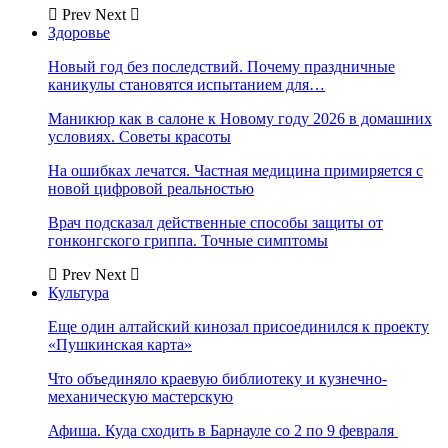
Prev
Next
Здоровье
Новый год без последствий. Почему праздничные
каникулы становятся испытанием для…
Маникюр как в салоне к Новому году 2026 в домашних
условиях. Советы красоты
На ошибках лечатся. Частная медицина примиряется с
новой цифровой реальностью
Врач подсказал действенные способы защиты от
гонконгского гриппа. Точные симптомы
Prev
Next
Культура
Еще один алтайский кинозал присоединился к проекту
«Пушкинская карта»
Что объединяло краевую библиотеку и кузнечно-
механическую мастерскую
Афиша. Куда сходить в Барнауле со 2 по 9 февраля