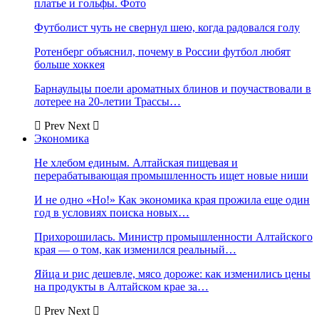
платье и гольфы. Фото
Футболист чуть не свернул шею, когда радовался голу
Ротенберг объяснил, почему в России футбол любят
больше хоккея
Барнаульцы поели ароматных блинов и поучаствовали в
лотерее на 20-летии Трассы…
Prev
Next
Экономика
Не хлебом единым. Алтайская пищевая и
перерабатывающая промышленность ищет новые ниши
И не одно «Но!» Как экономика края прожила еще один
год в условиях поиска новых…
Прихорошилась. Министр промышленности Алтайского
края — о том, как изменился реальный…
Яйца и рис дешевле, мясо дороже: как изменились цены
на продукты в Алтайском крае за…
Prev
Next