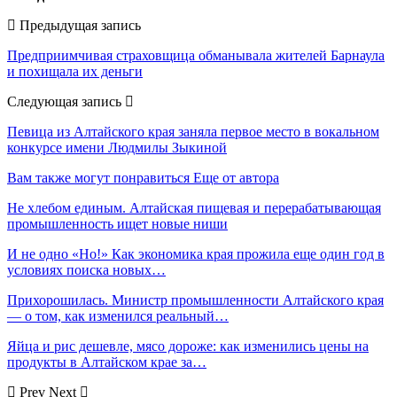
Предыдущая запись
Предприимчивая страховщица обманывала жителей Барнаула
и похищала их деньги
Следующая запись
Певица из Алтайского края заняла первое место в вокальном
конкурсе имени Людмилы Зыкиной
Вам также могут понравиться
Еще от автора
Не хлебом единым. Алтайская пищевая и перерабатывающая
промышленность ищет новые ниши
И не одно «Но!» Как экономика края прожила еще один год в
условиях поиска новых…
Прихорошилась. Министр промышленности Алтайского края
— о том, как изменился реальный…
Яйца и рис дешевле, мясо дороже: как изменились цены на
продукты в Алтайском крае за…
Prev
Next