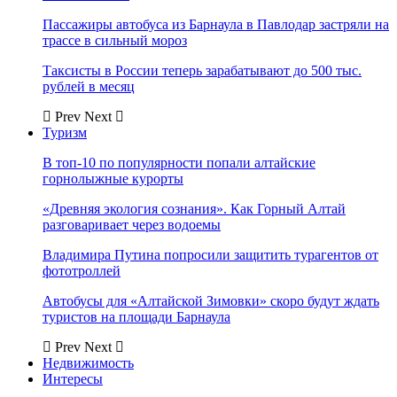
Пассажиры автобуса из Барнаула в Павлодар застряли на
трассе в сильный мороз
Таксисты в России теперь зарабатывают до 500 тыс.
рублей в месяц
Prev
Next
Туризм
В топ-10 по популярности попали алтайские
горнолыжные курорты
«Древняя экология сознания». Как Горный Алтай
разговаривает через водоемы
Владимира Путина попросили защитить турагентов от
фототроллей
Автобусы для «Алтайской Зимовки» скоро будут ждать
туристов на площади Барнаула
Prev
Next
Недвижимость
Интересы