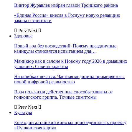
Виктор Журавлев избран главой Троицкого района
«Единая Россия» внесла в Госдуму новую редакцию
закона о занятости
Prev
Next
Здоровье
Новый год без последствий. Почему праздничные
каникулы становятся испытанием для…
Маникюр как в салоне к Новому году 2026 в домашних
условиях. Советы красоты
На ошибках лечатся. Частная медицина примиряется с
новой цифровой реальностью
Врач подсказал действенные способы защиты от
гонконгского гриппа. Точные симптомы
Prev
Next
Культура
Еще один алтайский кинозал присоединился к проекту
«Пушкинская карта»