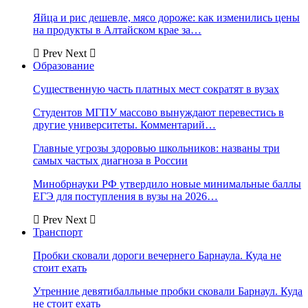
Яйца и рис дешевле, мясо дороже: как изменились цены
на продукты в Алтайском крае за…
Prev
Next
Образование
Существенную часть платных мест сократят в вузах
Студентов МГПУ массово вынуждают перевестись в
другие университеты. Комментарий…
Главные угрозы здоровью школьников: названы три
самых частых диагноза в России
Минобрнауки РФ утвердило новые минимальные баллы
ЕГЭ для поступления в вузы на 2026…
Prev
Next
Транспорт
Пробки сковали дороги вечернего Барнаула. Куда не
стоит ехать
Утренние девятибалльные пробки сковали Барнаул. Куда
не стоит ехать