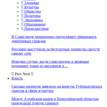
Здоровье
Культура
Общество
Политика
Экономика
Образование
Происшествия
В Славгороде мошенники продолжают обманывать
доверчивых граждан
Россияне выступили за бесплатные переводы средств
самому себе
Нередки случаи, когда славгородцы и яровчане
похищают товар из магазинов и…
Prev
Next
Власть
Сколько проектов заявлено на конкурс Губернаторских
грантов в сфере культуры
Между Алтайским краем и Новосибирской областью
определили точную границу