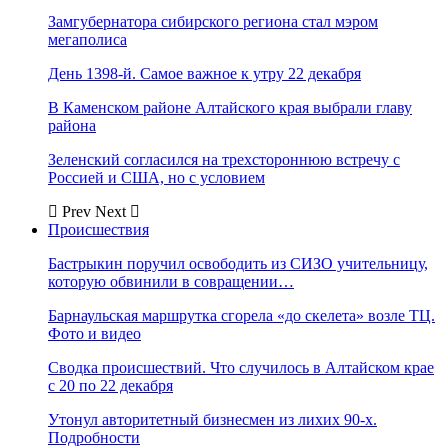
Замгубернатора сибирского региона стал мэром
мегаполиса
День 1398-й. Самое важное к утру 22 декабря
В Каменском районе Алтайского края выбрали главу
района
Зеленский согласился на трехстороннюю встречу с
Россией и США, но с условием
Prev
Next
Происшествия
Бастрыкин поручил освободить из СИЗО учительницу,
которую обвинили в совращении…
Барнаульская маршрутка сгорела «до скелета» возле ТЦ.
Фото и видео
Сводка происшествий. Что случилось в Алтайском крае
с 20 по 22 декабря
Утонул авторитетный бизнесмен из лихих 90-х.
Подробности