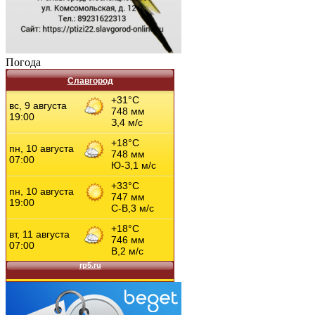
Погода
Славгород