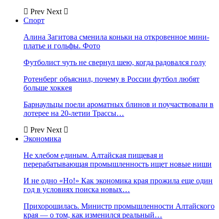
Prev
Next
Спорт
Алина Загитова сменила коньки на откровенное мини-
платье и гольфы. Фото
Футболист чуть не свернул шею, когда радовался голу
Ротенберг объяснил, почему в России футбол любят
больше хоккея
Барнаульцы поели ароматных блинов и поучаствовали в
лотерее на 20-летии Трассы…
Prev
Next
Экономика
Не хлебом единым. Алтайская пищевая и
перерабатывающая промышленность ищет новые ниши
И не одно «Но!» Как экономика края прожила еще один
год в условиях поиска новых…
Прихорошилась. Министр промышленности Алтайского
края — о том, как изменился реальный…