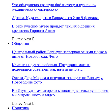
Что объединяло краевую библиотеку и кузнечно-
механическую мастерскую
Афиша. Куда сходить в Барнауле со 2 по 9 февраля
В барнаульском музее пройдет лекция о древних
крепостях Горного Алтая
Prev
Next
Общество
Центральный район Барнаула засверкал огнями и уже в
шаге от Нового года. Фото
Клиенты идут за любовью. Предприниматели
поделились советами, как начать дело в…
Олени Деда Мороза и игрушки «скачут» по Барнаулу.
Новогодние фото
В «Изумрудном» загорелась новогодняя елка лучше, чем
в Лондоне. Фото и видео
Prev
Next
Политика