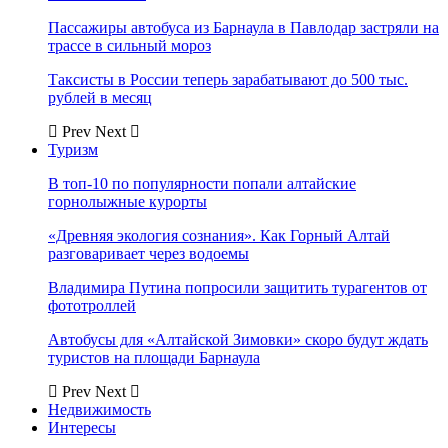
Пассажиры автобуса из Барнаула в Павлодар застряли на
трассе в сильный мороз
Таксисты в России теперь зарабатывают до 500 тыс.
рублей в месяц
Prev
Next
Туризм
В топ-10 по популярности попали алтайские
горнолыжные курорты
«Древняя экология сознания». Как Горный Алтай
разговаривает через водоемы
Владимира Путина попросили защитить турагентов от
фототроллей
Автобусы для «Алтайской Зимовки» скоро будут ждать
туристов на площади Барнаула
Prev
Next
Недвижимость
Интересы