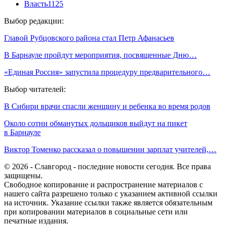
Власть
1125
Выбор редакции:
Главой Рубцовского района стал Петр Афанасьев
В Барнауле пройдут мероприятия, посвященные Дню…
«Единая Россия» запустила процедуру предварительного…
Выбор читателей:
В Сибири врачи спасли женщину и ребенка во время родов
Около сотни обманутых дольщиков выйдут на пикет
в Барнауле
Виктор Томенко рассказал о повышении зарплат учителей,…
© 2026 - Славгород - последние новости сегодня. Все права
защищены.
Свободное копирование и распространение материалов с
нашего сайта разрешено только с указанием активной ссылки
на источник. Указание ссылки также является обязательным
при копировании материалов в социальные сети или
печатные издания.