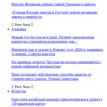
Виктор Журавлев избран главой Троицкого района
«Единая Россия» внесла в Госдуму новую редакцию
закона о занятости
Prev
Next
Здоровье
Новый год без последствий. Почему праздничные
каникулы становятся испытанием для…
Маникюр как в салоне к Новому году 2026 в домашних
условиях. Советы красоты
На ошибках лечатся. Частная медицина примиряется с
новой цифровой реальностью
Врач подсказал действенные способы защиты от
гонконгского гриппа. Точные симптомы
Prev
Next
Культура
Еще один алтайский кинозал присоединился к проекту
«Пушкинская карта»