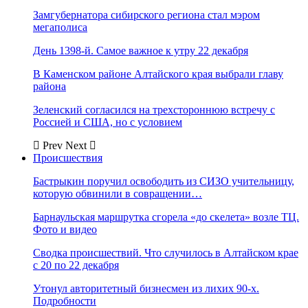
Замгубернатора сибирского региона стал мэром
мегаполиса
День 1398-й. Самое важное к утру 22 декабря
В Каменском районе Алтайского края выбрали главу
района
Зеленский согласился на трехстороннюю встречу с
Россией и США, но с условием
Prev
Next
Происшествия
Бастрыкин поручил освободить из СИЗО учительницу,
которую обвинили в совращении…
Барнаульская маршрутка сгорела «до скелета» возле ТЦ.
Фото и видео
Сводка происшествий. Что случилось в Алтайском крае
с 20 по 22 декабря
Утонул авторитетный бизнесмен из лихих 90-х.
Подробности