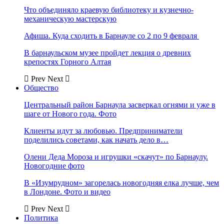
Что объединяло краевую библиотеку и кузнечно-
механическую мастерскую
Афиша. Куда сходить в Барнауле со 2 по 9 февраля
В барнаульском музее пройдет лекция о древних
крепостях Горного Алтая
Prev
Next
Общество
Центральный район Барнаула засверкал огнями и уже в
шаге от Нового года. Фото
Клиенты идут за любовью. Предприниматели
поделились советами, как начать дело в…
Олени Деда Мороза и игрушки «скачут» по Барнаулу.
Новогодние фото
В «Изумрудном» загорелась новогодняя елка лучше, чем
в Лондоне. Фото и видео
Prev
Next
Политика