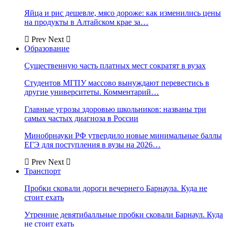
Яйца и рис дешевле, мясо дороже: как изменились цены
на продукты в Алтайском крае за…
Prev
Next
Образование
Существенную часть платных мест сократят в вузах
Студентов МГПУ массово вынуждают перевестись в
другие университеты. Комментарий…
Главные угрозы здоровью школьников: названы три
самых частых диагноза в России
Минобрнауки РФ утвердило новые минимальные баллы
ЕГЭ для поступления в вузы на 2026…
Prev
Next
Транспорт
Пробки сковали дороги вечернего Барнаула. Куда не
стоит ехать
Утренние девятибалльные пробки сковали Барнаул. Куда
не стоит ехать