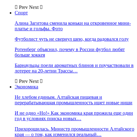
Prev
Next
Спорт
Алина Загитова сменила коньки на откровенное мини-
платье и гольфы. Фото
Футболист чуть не свернул шею, когда радовался голу
Ротенберг объяснил, почему в России футбол любят
больше хоккея
Барнаульцы поели ароматных блинов и поучаствовали в
лотерее на 20-летии Трассы…
Prev
Next
Экономика
Не хлебом единым. Алтайская пищевая и
перерабатывающая промышленность ищет новые ниши
И не одно «Но!» Как экономика края прожила еще один
год в условиях поиска новых…
Прихорошилась. Министр промышленности Алтайского
края — о том, как изменился реальный…