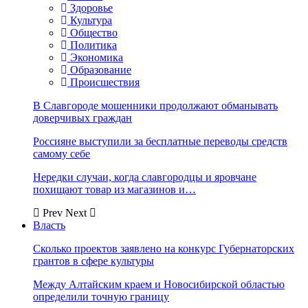
Здоровье
Культура
Общество
Политика
Экономика
Образование
Происшествия
В Славгороде мошенники продолжают обманывать
доверчивых граждан
Россияне выступили за бесплатные переводы средств
самому себе
Нередки случаи, когда славгородцы и яровчане
похищают товар из магазинов и…
Prev
Next
Власть
Сколько проектов заявлено на конкурс Губернаторских
грантов в сфере культуры
Между Алтайским краем и Новосибирской областью
определили точную границу