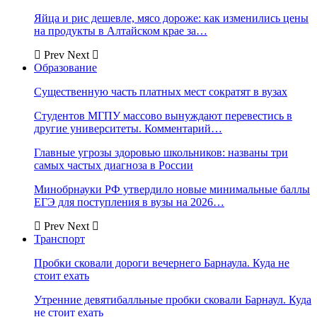
Яйца и рис дешевле, мясо дороже: как изменились цены
на продукты в Алтайском крае за…
Prev
Next
Образование
Существенную часть платных мест сократят в вузах
Студентов МГПУ массово вынуждают перевестись в
другие университеты. Комментарий…
Главные угрозы здоровью школьников: названы три
самых частых диагноза в России
Минобрнауки РФ утвердило новые минимальные баллы
ЕГЭ для поступления в вузы на 2026…
Prev
Next
Транспорт
Пробки сковали дороги вечернего Барнаула. Куда не
стоит ехать
Утренние девятибалльные пробки сковали Барнаул. Куда
не стоит ехать