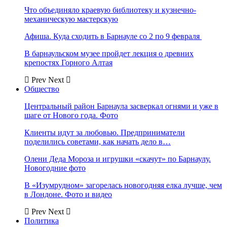
Что объединяло краевую библиотеку и кузнечно-
механическую мастерскую
Афиша. Куда сходить в Барнауле со 2 по 9 февраля
В барнаульском музее пройдет лекция о древних
крепостях Горного Алтая
Prev
Next
Общество
Центральный район Барнаула засверкал огнями и уже в
шаге от Нового года. Фото
Клиенты идут за любовью. Предприниматели
поделились советами, как начать дело в…
Олени Деда Мороза и игрушки «скачут» по Барнаулу.
Новогодние фото
В «Изумрудном» загорелась новогодняя елка лучше, чем
в Лондоне. Фото и видео
Prev
Next
Политика