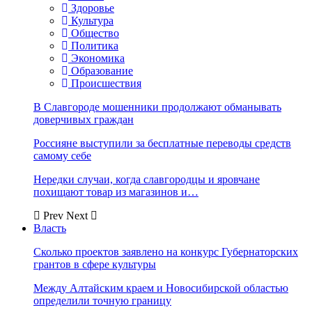
Здоровье
Культура
Общество
Политика
Экономика
Образование
Происшествия
В Славгороде мошенники продолжают обманывать
доверчивых граждан
Россияне выступили за бесплатные переводы средств
самому себе
Нередки случаи, когда славгородцы и яровчане
похищают товар из магазинов и…
Prev
Next
Власть
Сколько проектов заявлено на конкурс Губернаторских
грантов в сфере культуры
Между Алтайским краем и Новосибирской областью
определили точную границу