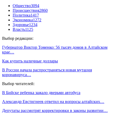
Общество
3094
Происшествия
2860
Политика
1417
Экономика
1272
Здоровье
1234
Власть
1125
Выбор редакции:
Губернатор Виктор Томенко: 56 тысяч домов в Алтайском
крае…
Как купить наличные доллары
В России начала распространяться новая мутация
коронавируса…
Выбор читателей:
В Бийске ребенка зажало дверьми автобуса
Александр Евстигнеев ответил на вопросы алтайских…
Депутаты рассмотрят корректировки в законы развитии…