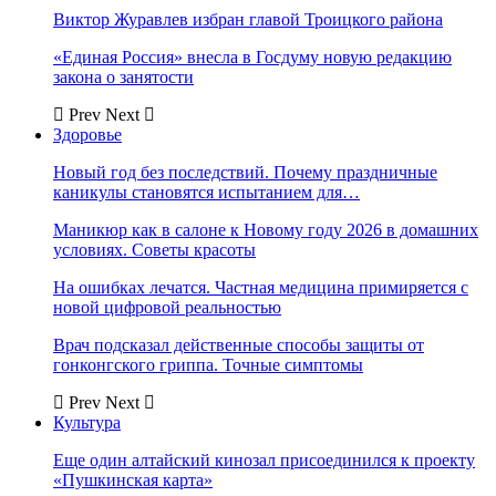
Виктор Журавлев избран главой Троицкого района
«Единая Россия» внесла в Госдуму новую редакцию
закона о занятости
Prev
Next
Здоровье
Новый год без последствий. Почему праздничные
каникулы становятся испытанием для…
Маникюр как в салоне к Новому году 2026 в домашних
условиях. Советы красоты
На ошибках лечатся. Частная медицина примиряется с
новой цифровой реальностью
Врач подсказал действенные способы защиты от
гонконгского гриппа. Точные симптомы
Prev
Next
Культура
Еще один алтайский кинозал присоединился к проекту
«Пушкинская карта»