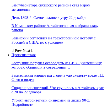
Замгубернатора сибирского региона стал мэром
мегаполиса
День 1398-й. Самое важное к утру 22 декабря
В Каменском районе Алтайского края выбрали главу
района
Зеленский согласился на трехстороннюю встречу с
Россией и США, но с условием
Prev
Next
Происшествия
Бастрыкин поручил освободить из СИЗО учительницу,
которую обвинили в совращении…
Барнаульская маршрутка сгорела «до скелета» возле ТЦ.
Фото и видео
Сводка происшествий. Что случилось в Алтайском крае
с 20 по 22 декабря
Утонул авторитетный бизнесмен из лихих 90-х.
Подробности