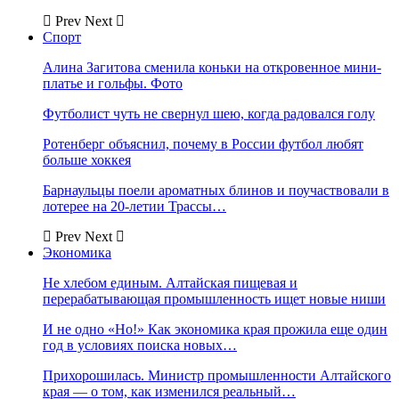
Prev
Next
Спорт
Алина Загитова сменила коньки на откровенное мини-
платье и гольфы. Фото
Футболист чуть не свернул шею, когда радовался голу
Ротенберг объяснил, почему в России футбол любят
больше хоккея
Барнаульцы поели ароматных блинов и поучаствовали в
лотерее на 20-летии Трассы…
Prev
Next
Экономика
Не хлебом единым. Алтайская пищевая и
перерабатывающая промышленность ищет новые ниши
И не одно «Но!» Как экономика края прожила еще один
год в условиях поиска новых…
Прихорошилась. Министр промышленности Алтайского
края — о том, как изменился реальный…