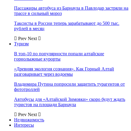
Пассажиры автобуса из Барнаула в Павлодар застряли на
трассе в сильный мороз
Таксисты в России теперь зарабатывают до 500 тыс.
рублей в месяц
Prev
Next
Туризм
В топ-10 по популярности попали алтайские
горнолыжные курорты
«Древняя экология сознания». Как Горный Алтай
разговаривает через водоемы
Владимира Путина попросили защитить турагентов от
фототроллей
Автобусы для «Алтайской Зимовки» скоро будут ждать
туристов на площади Барнаула
Prev
Next
Недвижимость
Интересы