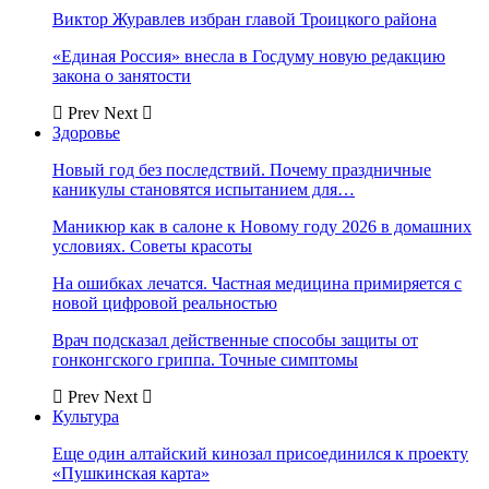
Виктор Журавлев избран главой Троицкого района
«Единая Россия» внесла в Госдуму новую редакцию
закона о занятости
Prev
Next
Здоровье
Новый год без последствий. Почему праздничные
каникулы становятся испытанием для…
Маникюр как в салоне к Новому году 2026 в домашних
условиях. Советы красоты
На ошибках лечатся. Частная медицина примиряется с
новой цифровой реальностью
Врач подсказал действенные способы защиты от
гонконгского гриппа. Точные симптомы
Prev
Next
Культура
Еще один алтайский кинозал присоединился к проекту
«Пушкинская карта»