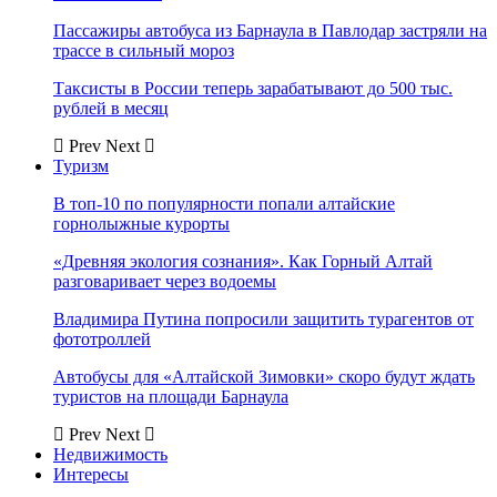
Пассажиры автобуса из Барнаула в Павлодар застряли на
трассе в сильный мороз
Таксисты в России теперь зарабатывают до 500 тыс.
рублей в месяц
Prev
Next
Туризм
В топ-10 по популярности попали алтайские
горнолыжные курорты
«Древняя экология сознания». Как Горный Алтай
разговаривает через водоемы
Владимира Путина попросили защитить турагентов от
фототроллей
Автобусы для «Алтайской Зимовки» скоро будут ждать
туристов на площади Барнаула
Prev
Next
Недвижимость
Интересы