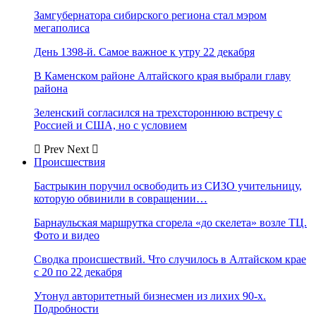
Замгубернатора сибирского региона стал мэром
мегаполиса
День 1398-й. Самое важное к утру 22 декабря
В Каменском районе Алтайского края выбрали главу
района
Зеленский согласился на трехстороннюю встречу с
Россией и США, но с условием
Prev
Next
Происшествия
Бастрыкин поручил освободить из СИЗО учительницу,
которую обвинили в совращении…
Барнаульская маршрутка сгорела «до скелета» возле ТЦ.
Фото и видео
Сводка происшествий. Что случилось в Алтайском крае
с 20 по 22 декабря
Утонул авторитетный бизнесмен из лихих 90-х.
Подробности