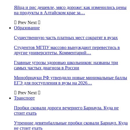
Яйца и рис дешевле, мясо дороже: как изменились цены
на продукты в Алтайском крае за…
Prev
Next
Образование
Существенную часть платных мест сократят в вузах
Студентов МГПУ массово вынуждают перевестись в
другие университеты. Комментарий…
Главные угрозы здоровью школьников: названы три
самых частых диагноза в России
Минобрнауки РФ утвердило новые минимальные баллы
ЕГЭ для поступления в вузы на 2026…
Prev
Next
Транспорт
Пробки сковали дороги вечернего Барнаула. Куда не
стоит ехать
Утренние девятибалльные пробки сковали Барнаул. Куда
не стоит ехать