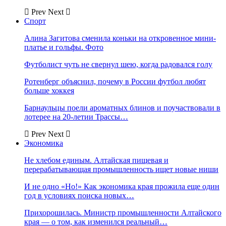
Prev
Next
Спорт
Алина Загитова сменила коньки на откровенное мини-
платье и гольфы. Фото
Футболист чуть не свернул шею, когда радовался голу
Ротенберг объяснил, почему в России футбол любят
больше хоккея
Барнаульцы поели ароматных блинов и поучаствовали в
лотерее на 20-летии Трассы…
Prev
Next
Экономика
Не хлебом единым. Алтайская пищевая и
перерабатывающая промышленность ищет новые ниши
И не одно «Но!» Как экономика края прожила еще один
год в условиях поиска новых…
Прихорошилась. Министр промышленности Алтайского
края — о том, как изменился реальный…