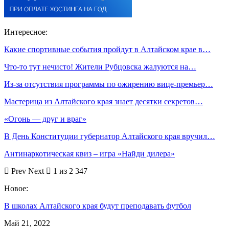
Интересное:
Какие спортивные события пройдут в Алтайском крае в…
Что-то тут нечисто! Жители Рубцовска жалуются на…
Из-за отсутствия программы по ожирению вице-премьер…
Мастерица из Алтайского края знает десятки секретов…
«Огонь — друг и враг»
В День Конституции губернатор Алтайского края вручил…
Антинаркотическая квиз – игра «Найди дилера»
Prev
Next
1 из 2 347
Новое:
В школах Алтайского края будут преподавать футбол
Май 21, 2022