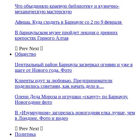
Что объединяло краевую библиотеку и кузнечно-
механическую мастерскую
Афиша. Куда сходить в Барнауле со 2 по 9 февраля
В барнаульском музее пройдет лекция о древних
крепостях Горного Алтая
Prev
Next
Общество
Центральный район Барнаула засверкал огнями и уже в
шаге от Нового года. Фото
Клиенты идут за любовью. Предприниматели
поделились советами, как начать дело в…
Олени Деда Мороза и игрушки «скачут» по Барнаулу.
Новогодние фото
В «Изумрудном» загорелась новогодняя елка лучше, чем
в Лондоне. Фото и видео
Prev
Next
Политика