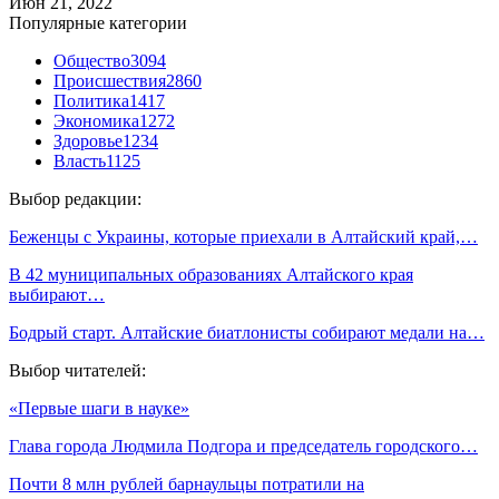
Июн 21, 2022
Популярные категории
Общество
3094
Происшествия
2860
Политика
1417
Экономика
1272
Здоровье
1234
Власть
1125
Выбор редакции:
Беженцы с Украины, которые приехали в Алтайский край,…
В 42 муниципальных образованиях Алтайского края
выбирают…
Бодрый старт. Алтайские биатлонисты собирают медали на…
Выбор читателей:
«Первые шаги в науке»
Глава города Людмила Подгора и председатель городского…
Почти 8 млн рублей барнаульцы потратили на