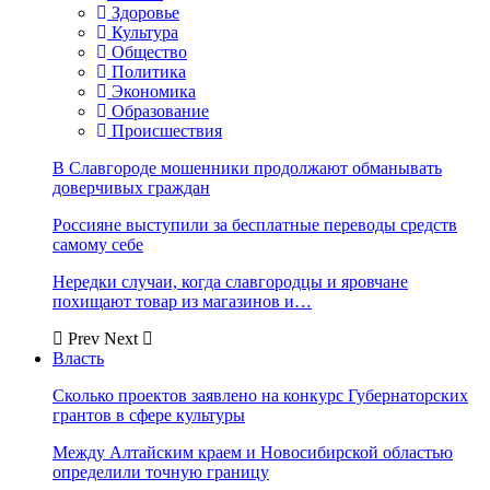
Здоровье
Культура
Общество
Политика
Экономика
Образование
Происшествия
В Славгороде мошенники продолжают обманывать
доверчивых граждан
Россияне выступили за бесплатные переводы средств
самому себе
Нередки случаи, когда славгородцы и яровчане
похищают товар из магазинов и…
Prev
Next
Власть
Сколько проектов заявлено на конкурс Губернаторских
грантов в сфере культуры
Между Алтайским краем и Новосибирской областью
определили точную границу