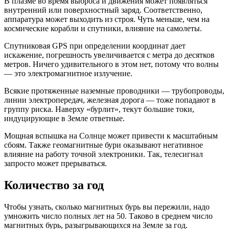
В плазме во время выброса и движения может появляться
внутренний или поверхностный заряд. Соответственно,
аппаратура может выходить из строя. Чуть меньше, чем на
космические корабли и спутники, влияние на самолеты.
Спутниковая GPS при определении координат дает
искажение, погрешность увеличивается с метра до десятков
метров. Ничего удивительного в этом нет, потому что волны
— это электромагнитное излучение.
Всякие протяженные наземные проводники — трубопроводы,
линии электропередач, железная дорога — тоже попадают в
группу риска. Наверху «бурлит», текут большие токи,
индуцирующие в Земле ответные.
Мощная вспышка на Солнце может привести к масштабным
сбоям. Также геомагнитные бури оказывают негативное
влияние на работу точной электроники. Так, телесигнал
запросто может прерываться.
Количество за год
Чтобы узнать, сколько магнитных бурь вы пережили, надо
умножить число полных лет на 50. Таково в среднем число
магнитных бурь, разыгрывающихся на Земле за год.