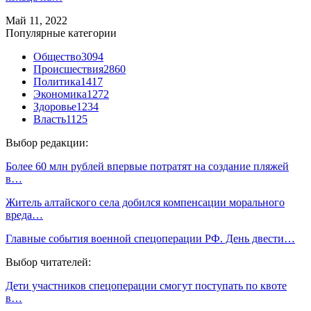
Май 11, 2022
Популярные категории
Общество
3094
Происшествия
2860
Политика
1417
Экономика
1272
Здоровье
1234
Власть
1125
Выбор редакции:
Более 60 млн рублей впервые потратят на создание пляжей
в…
Житель алтайского села добился компенсации морального
вреда…
Главные события военной спецоперации РФ. День двести…
Выбор читателей:
Дети участников спецоперации смогут поступать по квоте
в…