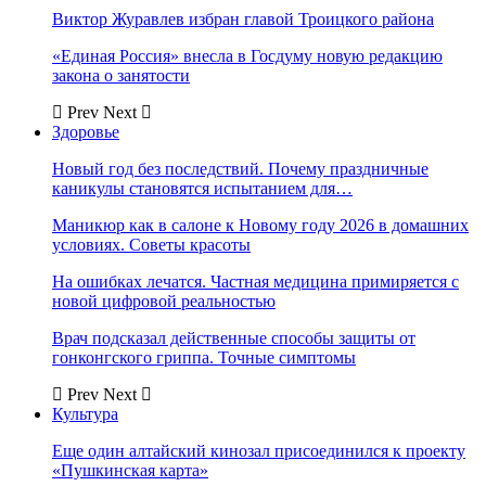
Виктор Журавлев избран главой Троицкого района
«Единая Россия» внесла в Госдуму новую редакцию
закона о занятости
Prev
Next
Здоровье
Новый год без последствий. Почему праздничные
каникулы становятся испытанием для…
Маникюр как в салоне к Новому году 2026 в домашних
условиях. Советы красоты
На ошибках лечатся. Частная медицина примиряется с
новой цифровой реальностью
Врач подсказал действенные способы защиты от
гонконгского гриппа. Точные симптомы
Prev
Next
Культура
Еще один алтайский кинозал присоединился к проекту
«Пушкинская карта»