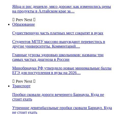
Яйца и рис дешевле, мясо дороже: как изменились цены
на продукты в Алтайском крае за…
Prev
Next
Образование
Существенную часть платных мест сократят в вузах
Студентов МГПУ массово вынуждают перевестись в
другие университеты. Комментарий…
Главные угрозы здоровью школьников: названы три
самых частых диагноза в России
Минобрнауки РФ утвердило новые минимальные баллы
ЕГЭ для поступления в вузы на 2026…
Prev
Next
Транспорт
Пробки сковали дороги вечернего Барнаула. Куда не
стоит ехать
Утренние девятибалльные пробки сковали Барнаул. Куда
не стоит ехать