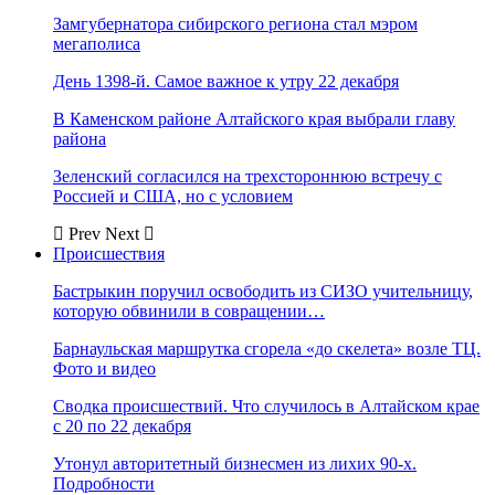
Замгубернатора сибирского региона стал мэром
мегаполиса
День 1398-й. Самое важное к утру 22 декабря
В Каменском районе Алтайского края выбрали главу
района
Зеленский согласился на трехстороннюю встречу с
Россией и США, но с условием
Prev
Next
Происшествия
Бастрыкин поручил освободить из СИЗО учительницу,
которую обвинили в совращении…
Барнаульская маршрутка сгорела «до скелета» возле ТЦ.
Фото и видео
Сводка происшествий. Что случилось в Алтайском крае
с 20 по 22 декабря
Утонул авторитетный бизнесмен из лихих 90-х.
Подробности