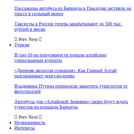
Пассажиры автобуса из Барнаула в Павлодар застряли на
трассе в сильный мороз
Таксисты в России теперь зарабатывают до 500 тыс.
рублей в месяц
Prev
Next
Туризм
В топ-10 по популярности попали алтайские
горнолыжные курорты
«Древняя экология сознания». Как Горный Алтай
разговаривает через водоемы
Владимира Путина попросили защитить турагентов от
фототроллей
Автобусы для «Алтайской Зимовки» скоро будут ждать
туристов на площади Барнаула
Prev
Next
Недвижимость
Интересы