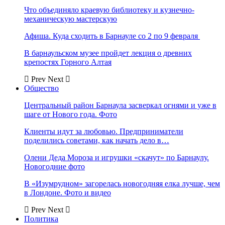
Что объединяло краевую библиотеку и кузнечно-
механическую мастерскую
Афиша. Куда сходить в Барнауле со 2 по 9 февраля
В барнаульском музее пройдет лекция о древних
крепостях Горного Алтая
Prev
Next
Общество
Центральный район Барнаула засверкал огнями и уже в
шаге от Нового года. Фото
Клиенты идут за любовью. Предприниматели
поделились советами, как начать дело в…
Олени Деда Мороза и игрушки «скачут» по Барнаулу.
Новогодние фото
В «Изумрудном» загорелась новогодняя елка лучше, чем
в Лондоне. Фото и видео
Prev
Next
Политика