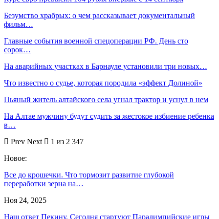
Безумство храбрых: о чем рассказывает документальный
фильм…
Главные события военной спецоперации РФ. День сто
сорок…
На аварийных участках в Барнауле установили три новых…
Что известно о судье, которая породила «эффект Долиной»
Пьяный житель алтайского села угнал трактор и уснул в нем
На Алтае мужчину будут судить за жестокое избиение ребенка
в…
Prev
Next
1 из 2 347
Новое:
Все до крошечки. Что тормозит развитие глубокой
переработки зерна на…
Ноя 24, 2025
Наш ответ Пекину. Сегодня стартуют Паралимпийские игры