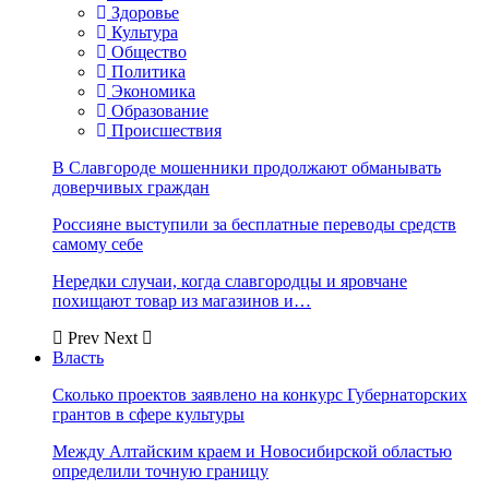
Здоровье
Культура
Общество
Политика
Экономика
Образование
Происшествия
В Славгороде мошенники продолжают обманывать
доверчивых граждан
Россияне выступили за бесплатные переводы средств
самому себе
Нередки случаи, когда славгородцы и яровчане
похищают товар из магазинов и…
Prev
Next
Власть
Сколько проектов заявлено на конкурс Губернаторских
грантов в сфере культуры
Между Алтайским краем и Новосибирской областью
определили точную границу