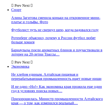
Prev
Next
Спорт
Алина Загитова сменила коньки на откровенное мини-
платье и гольфы. Фото
Футболист чуть не свернул шею, когда радовался голу
Ротенберг объяснил, почему в России футбол любят
больше хоккея
Барнаульцы поели ароматных блинов и поучаствовали в
лотерее на 20-летии Трассы…
Prev
Next
Экономика
Не хлебом единым. Алтайская пищевая и
перерабатывающая промышленность ищет новые ниши
И не одно «Но!» Как экономика края прожила еще один
год в условиях поиска новых…
Прихорошилась. Министр промышленности Алтайского
края — о том, как изменился реальный…